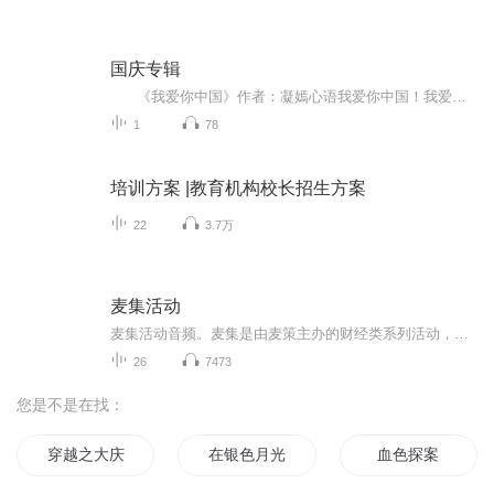
国庆专辑
《我爱你中国》作者：凝嫣心语我爱你中国！我爱你春天蓬勃的秧苗；我爱你秋日金黄的硕果。我爱你中国！我爱你青松气质，我爱你红梅品格！我爱你家乡的甜蔗好像乳汁滋润着我的心窝。我爱你中国，我要把最美的歌儿献给你，我的母亲我的祖国。我爱你中国，我爱...
1
78
培训方案 |教育机构校长招生方案
22
3.7万
麦集活动
麦集活动音频。麦集是由麦策主办的财经类系列活动，为理财师群体分享专业财富管理和资产配置知识。本专辑为活动过后的音频，为获得更好活动体验，建议亲身参与麦集活动。最新活动动态请关注【麦策App】或关注公众号【麦策家】，ID：maicejia
26
7473
您是不是在找：
穿越之大庆帝国
在银色月光下
血色探案