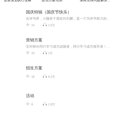
会展策划执行攻略
授信方案培训
保障法律问题解决方
案
国庆特辑（国庆节快乐）
在评书界，小魏有个朋友叫刘鹏，是一个为评书努力的小伙子。在2021年国庆期间，他想弄个特辑，便烦劳我给他录个爱国题材的评书小段儿。这种事情，不是特殊情况，小魏一般不会拒绝，也就给其录了一个《鲁迅踢鬼》，等他传完，我再传到我的专辑里。另外，小...
14
1.6万
营销方案
非对称向同⾏学习成为追随者，跨⾏学习成为领导者！运⽤跨界视⾓出发，带您在产品同质化，竞争加剧的时代下，树⽴营销核⼼差异化竞争⼒。专业通过对国内外全⾏业营销的极致研究，由营销实战专家，专业技术团队⽀持，现场为企业定制专属个性化营销⽅案，促...
19
1万
招生方案
18
8.2万
活动
8
2.9万