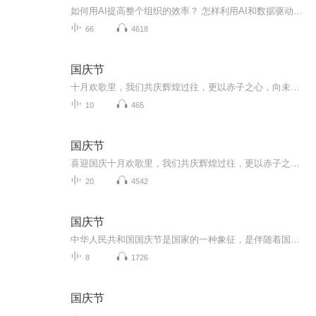
如何用AI提高整个组织的效率？ 怎样利用AI和数据驱动型决策打造新的产品和商业模式？ AI时代的领导力真谛是什么？ 如何在每个核心业务流程和企业运营中系统地部署AI工具？ 在AI发展得如火如荼的当下，大多数新兴科技公司都在深度布局AI，它们是原生数字化...
66
4618
国庆节
十月欢歌里，我们共庆辉煌过往，更以赤子之心，向未来书写滚烫的誓言——这盛世，值得我们以热爱相拥。
10
465
国庆节
喜迎国庆十月欢歌里，我们共庆辉煌过往，更以赤子之心，向未来书写滚烫的誓言——这盛世，值得我们以热爱相拥。
20
4542
国庆节
中华人民共和国国庆节是国家的一种象征，是伴随着国家的出现而出现的。让我们用诗歌朗诵歌颂祖国的繁荣富强，国泰民安。
8
1726
国庆节