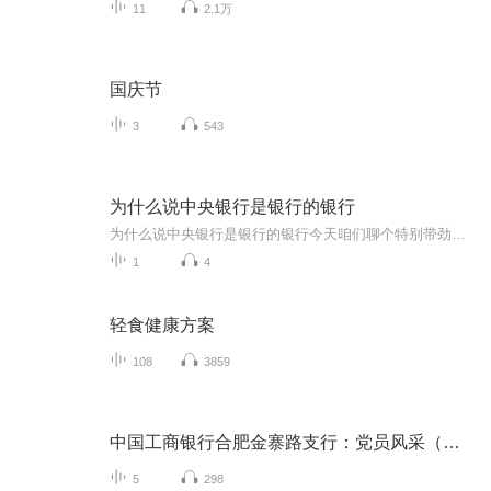
11
2.1万
国庆节
3
543
为什么说中央银行是银行的银行
为什么说中央银行是银行的银行今天咱们聊个特别带劲的话题——中央银行为啥被叫做"银行的银行"。先别急着划走，这可不是那种让人打哈欠的金融课，咱们用中医调理身体的思路，给你掰开了揉碎了讲明白。首先得声明，本人就是个热爱中医的健康管理师，可不是...
1
4
轻食健康方案
108
3859
中国工商银行合肥金寨路支行：党员风采（活动）
5
298