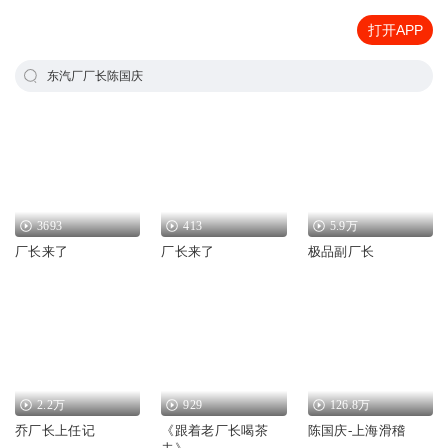
打开APP
东汽厂厂长陈国庆
3693
413
5.9万
厂长来了
厂长来了
极品副厂长
2.2万
929
126.8万
乔厂长上任记
《跟着老厂长喝茶
陈国庆-上海滑稽