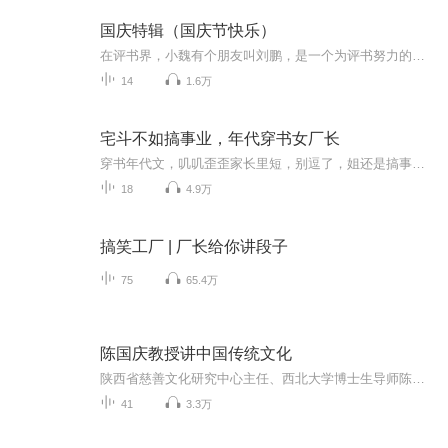
国庆特辑（国庆节快乐）
在评书界，小魏有个朋友叫刘鹏，是一个为评书努力的小伙子。在2021年国庆期间，他想弄个特辑，便烦劳我给他录个爱国题材的评书小段儿。这种事情，不是特殊情况，小魏一般不会拒绝，也就给其录了一个《鲁迅踢鬼》，等他传完，我再传到我的专辑里。另外，小...
14
1.6万
宅斗不如搞事业，年代穿书女厂长
穿书年代文，叽叽歪歪家长里短，别逗了，姐还是搞事业搞事业搞事业！
18
4.9万
搞笑工厂 | 厂长给你讲段子
75
65.4万
陈国庆教授讲中国传统文化
陕西省慈善文化研究中心主任、西北大学博士生导师陈国庆教授讲解中国传统文化。
41
3.3万