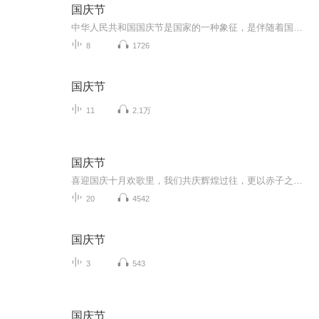
国庆节
中华人民共和国国庆节是国家的一种象征，是伴随着国家的出现而出现的。让我们用诗歌朗诵歌颂祖国的繁荣富强，国泰民安。
8
1726
国庆节
11
2.1万
国庆节
喜迎国庆十月欢歌里，我们共庆辉煌过往，更以赤子之心，向未来书写滚烫的誓言——这盛世，值得我们以热爱相拥。
20
4542
国庆节
3
543
国庆节