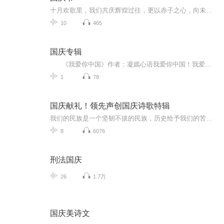
十月欢歌里，我们共庆辉煌过往，更以赤子之心，向未来书写滚烫的誓言——这盛世，值得我们以热爱相拥。
10
465
国庆专辑
《我爱你中国》作者：凝嫣心语我爱你中国！我爱你春天蓬勃的秧苗；我爱你秋日金黄的硕果。我爱你中国！我爱你青松气质，我爱你红梅品格！我爱你家乡的甜蔗好像乳汁滋润着我的心窝。我爱你中国，我要把最美的歌儿献给你，我的母亲我的祖国。我爱你中国，我爱...
1
78
国庆献礼！领先声创国庆诗歌特辑
我们的民族是一个坚韧不拔的民族，历史给予我们的苦难都变成了闪着金光的勋章！我们的国家是一个龙腾虎跃的国家，那条巨龙正以不可阻挡之势崛起于神奇的东方！------------------------------------------------值此祖国70周年华诞之际，领先声创以诗歌向祖国献礼！用我们的声音、用我们的热血、用我们的灵魂诵读经典爱国篇章，歌颂我们的祖国！永远繁荣富强！
8
6076
刑法国庆
26
1.7万
国庆美诗文