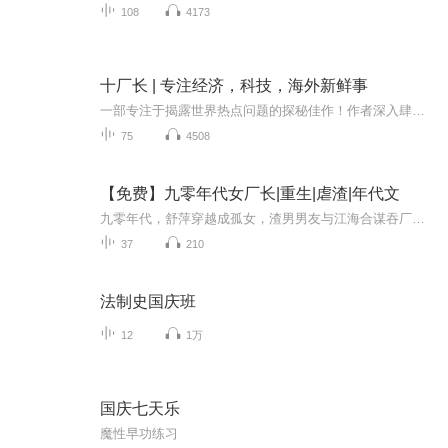
108
4173
十厂长 | 专注经济，科技，海外新鲜事
一部专注于揭露世界热点问题的探秘佳作！作者深入肆虐阿富汗的战火硝烟,解剖嘉定惨案背后的血腥渊源,还原经济大国中国面临的肥胖危机。亲自走访印度贫民穷乡,了解当地民众的生存现状。调查日本法律漏洞,让女性肆意蹂躏男性人权。铁血的文字将读者带入惊心...
75
4508
【免费】九零年代女厂长|重生|虐渣|年代文
九零年代，舒萍穿越成孤女，渣男男友与江海合谋吞厂。她假意顺从，找堂哥帮忙调查。原主父亲的食品厂曾效益良好，如今却危机四伏。舒萍将如何化解危机，守住厂子？
37
210
法制史国庆班
12
1万
国庆七天乐
魔性早功练习