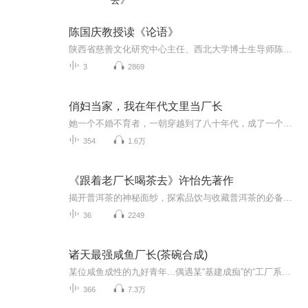
去》
陈国庆教授读《论语》
陕西省慈善文化研究中心主任、西北大学博士生导师陈国庆教授解读《论语》
3
2869
俏妇当家，我在年代文里当厂长
她一个不婚不育者，一朝穿越到了八十年代，成了一个已婚已育的乡村妇女，上有婆婆，下有萌娃，还白给了一个天仙老公，不过原主作死跟人私奔！她的脑袋嗡嗡的，心也跳的砰砰的。许写意掐了掐自己的人中，她能稳住！她一定能行！前有最美寡妇来缠她老公，他...
354
1.6万
《跟着老厂长喝茶去》许怡先著作
揭开普洱茶的神秘面纱，探索品饮与收藏普洱茶的必备知识，如何识茶、品茶、藏茶，领略普洱的真滋味。
36
2249
诸天最强咸鱼厂长(茶碗合成)
某位咸鱼成性的九好青年...偶遇某“基建成痴”的“工厂系统”，于是乎，在接下来的岁月里，整个多元宇宙中...渐渐爬满了各种资源采集车，占满了各类超级厂房设施，同时也创造出了数之不尽的黑科造物...）（注意：本书纯属“脑洞娱乐向”，切勿太较真，“杠精”请绕行，三Q。）扣扣裙：630832780 欢迎崔更
366
7.3万