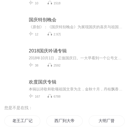
10
1518
国庆特别晚会
《原创》：《国庆特别晚会》为展现国庆的喜庆与祖国的深情我将以具体的场景切入从清晨升旗的庄严到街头巷尾的欢庆到历史与当下的交融，用优美的笔触传递对祖国的热爱与自豪！用诗歌和情感美文形式，歌颂祖国的繁荣富强，祝人民幸福安康！
12
2.9万
2018国庆吟诵专辑
2018年10月1日，正值国庆日。一大早看到一个公号文章，正是文天祥的《己卯十月一日至燕越五日罹狴犴有感而赋》。当然，彼十一非当今的十一。不过数字的巧合还是让人感触，今天拿来读一读，体味一番历史英杰的民族情怀，恰也当时。 根据诗题来看，这组诗是写于十月一日至十月五日之间，是文天祥被俘之后所作，这些诗作不仅有凛凛正气，更也能看的到他百端交集的复杂情感。另一首于右任先生的《望大陆》，微信公号有称《望乡》，一句“山之上国之殇”荡气回肠，一并兴起拿来读了一读。仓促间多有瑕疵...
38
2592
欢度国庆专辑
本辑以诗歌和歌颂祖国文章为主，金秋十月，丹桂飘香，在这个充满丰收喜悦的季节里，我们满怀激动和自豪，迎来了中华人民共和国76周年华诞。这不仅是一个庄重的纪念日，更是全体中华儿女共同欢庆的盛大的节日，承载着深厚的民族情感和历史意义.
167
6788
您是不是在找：
老王工厂记
西厂到大帝
大明厂督