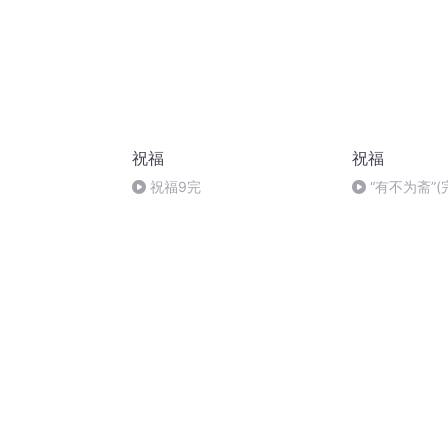
祝福
祝福
祝福9完
“有不为斋”(