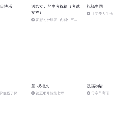
日快乐
送给女儿的中考祝福（考试
祝福中国
祝福）
【奕美人生·
解读2020.5.2
梦想的护航者--向辅仁三
（8）班所有老师们致敬
童-祝福文
祝福物语
黄阶低级了解一下
第五项修炼第七章
母亲节寄语
姥？）【雅策君X