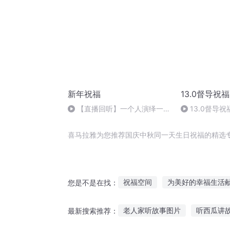
新年祝福
13.0督导祝福
【直播回听】一个人演绎一个
13.0督导祝
故事
喜马拉雅为您推荐国庆中秋同一天生日祝福的精选
祝福空间
为美好的幸福生活
您是不是在找：
为美好的修真献上祝福
一人
老人家听故事图片
听西瓜讲
最新搜索推荐：
魂界之灵的祝福
给异界的王