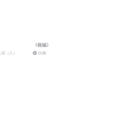
《祝福》
认词（八）
仿佛