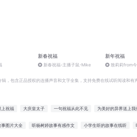
新春祝福
新年祝福
福
新春祝福-主播子鼠-Mike
致莉莉from
专辑，包含正品授权的连播声音和文字全集，支持免费在线试听阅读和有声
献上祝福
大庆皇太子
一句祝福从此不见
为美好的异界送上我
有庆
奥汀的祝福
未被祝福的幸福
穿越之大庆帝国
为美好
故事图片大全
听杨树婷故事有感作文
小学生听的故事在线听
女献上祝福
庆云传奇
为美好的里世界献上祝福
为二次元世界