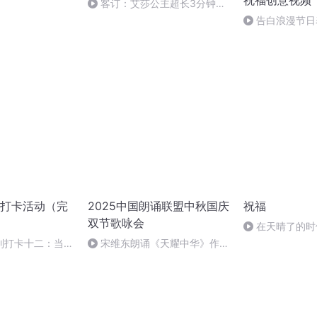
祝福创意视频
客订：艾莎公主超长3分钟生
日祝福视频，温馨梦幻送给两岁
告白浪漫节日
的小宝贝！
传介绍演示道歉
示庆祝生日祝福
打卡活动（完
2025中国朗诵联盟中秋国庆
祝福
双节歌咏会
在天晴了的时
列打卡十二：当阳
宋维东朗诵《天耀中华》作
者：碑林路人