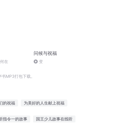
问候与祝福
今何在
变
书MP3打包下载。
们的祝福
为美好的人生献上祝福
人间献上祝福
重庆儿女
过客的祝福
听指令一的故事
国王少儿故事在线听
献上祝福
上帝的祝福