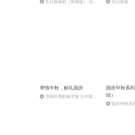
生日祝福歌（剪辑版）-任书
生日祝福
怀
寄情中秋，献礼国庆
国庆中秋系列
结）
浑南区朝鲜族学校 五年级 孙
多永
国庆中秋系
桥