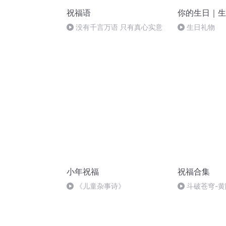
祝福语
你的生日｜生
没有千言万语 只有真心实意
生日礼物
小年祝福
祝福合集
《儿童杂事诗》
斗破苍穹-
~萧炎X药老（
悬久】