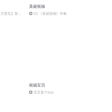
圣诞祝福
天天慧见】智慧
02 《圣诞祝福》伴奏
祝福宝贝
宝宝是个boy