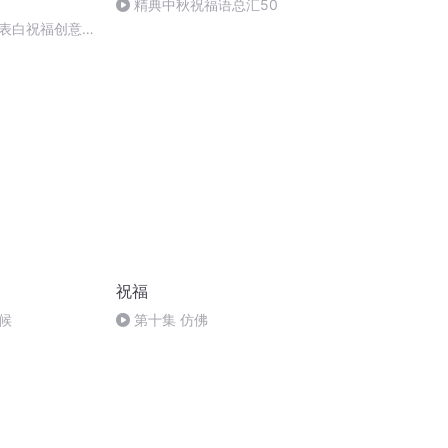
精典中秋祝福语总汇50
表白祝福创意宣
生日庆祝业务展
祝福
候
第十集 仿佛