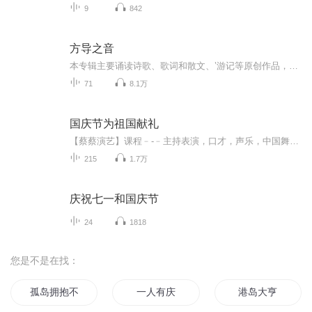
9
842
方导之音
本专辑主要诵读诗歌、歌词和散文、’游记等原创作品，作品多源于文艺界知名作家最新创作……希望我能用声音艺术演绎诗歌的精彩和感动，欢迎朋友们收听，欢迎文艺创作者向我投稿，谢谢支持！
71
8.1万
国庆节为祖国献礼
【蔡蔡演艺】课程﹣-﹣主持表演，口才，声乐，中国舞，民族舞。独特的小舞台，专业的录音棚，每一位同学都能成为优秀的小明星。独特的教学模式，轻松上课，快乐学习！知名主持人，舞蹈家，高级教师任职授课！江南总校：河沟街42号三楼 18545856430江北分校...
215
1.7万
庆祝七一和国庆节
24
1818
您是不是在找：
孤岛拥抱不了港口
一人有庆
港岛大亨