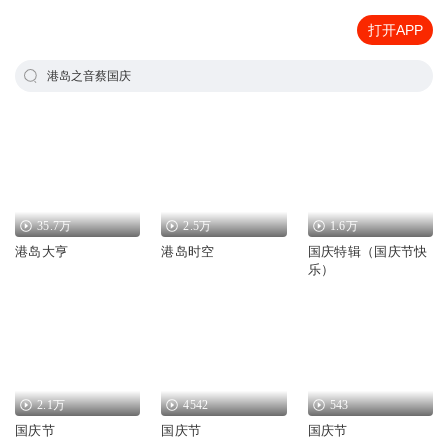
打开APP
港岛之音蔡国庆
35.7万
2.5万
1.6万
港岛大亨
港岛时空
国庆特辑（国庆节快
乐）
2.1万
4542
543
国庆节
国庆节
国庆节