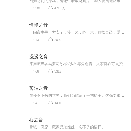
回归之前的港岛，鬼佬忙着敛财跑路，华人警员迷茫求存，打击社团、平衡利益、维护治安，秦易在陈永仁被选中卧底离开警校的那天，重生到了这个剧情世界，本以为凭借着熟知剧情的优势搞个风生水起，谁知道自己的任务竟然是卧底悍匪集团，好好的一手王炸斗地...
581
471.5万
慢慢之音
于闹市中寻一方安宁，慢下来，静下来，放松自己，爱自己，爱生活。
43
2090
漫漫之音
原声演绎各类萝莉/少女/少御等角色音，大家喜欢可点赞关注噢。本专辑仅限本主播练习演播使用。
66
3312
暂泊之音
在停不下来的世界，我们为你留了一把椅子。这张专辑是关于停下，关于呼吸，也关于被声音轻轻接住的片刻。我们相信，音乐可以不是背景，而是允许你摘下面具、卸下疲惫的那个角落。每一段旋律，都像一句“辛苦了”。每一处留白，都是给你发会儿呆的空间。我...
41
1401
心之音
雪域，高原，藏家兄弟姐妹，忘不了的情怀。