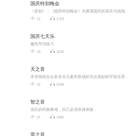
国庆特别晚会
《原创》：《国庆特别晚会》为展现国庆的喜庆与祖国的深情我将以具体的场景切入从清晨升旗的庄严到街头巷尾的欢庆到历史与当下的交融，用优美的笔触传递对祖国的热爱与自豪！用诗歌和情感美文形式，歌颂祖国的繁荣富强，祝人民幸福安康！
12
2.9万
国庆七天乐
魔性早功练习
10
1518
天之音
本专辑组合众多音乐元素所形成的无比美妙的宇宙乐章。以一种原始的混沌，低迴，飘渺的音乐背景，通过歌声与宇宙高能量沟通，使人体的振动频率与宇宙能量波形成一种极大的和谐，让人们在优美乐声中，体验这种奇妙的感受。
15
5198
智之音
克氏的经曲教诲，自己必须亲身体验，
27
1065
雷之音