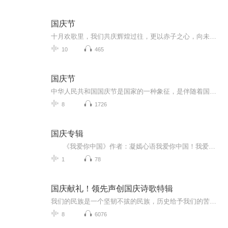
国庆节
十月欢歌里，我们共庆辉煌过往，更以赤子之心，向未来书写滚烫的誓言——这盛世，值得我们以热爱相拥。
10
465
国庆节
中华人民共和国国庆节是国家的一种象征，是伴随着国家的出现而出现的。让我们用诗歌朗诵歌颂祖国的繁荣富强，国泰民安。
8
1726
国庆专辑
《我爱你中国》作者：凝嫣心语我爱你中国！我爱你春天蓬勃的秧苗；我爱你秋日金黄的硕果。我爱你中国！我爱你青松气质，我爱你红梅品格！我爱你家乡的甜蔗好像乳汁滋润着我的心窝。我爱你中国，我要把最美的歌儿献给你，我的母亲我的祖国。我爱你中国，我爱...
1
78
国庆献礼！领先声创国庆诗歌特辑
我们的民族是一个坚韧不拔的民族，历史给予我们的苦难都变成了闪着金光的勋章！我们的国家是一个龙腾虎跃的国家，那条巨龙正以不可阻挡之势崛起于神奇的东方！------------------------------------------------值此祖国70周年华诞之际，领先声创以诗歌向祖国献礼！用我们的声音、用我们的热血、用我们的灵魂诵读经典爱国篇章，歌颂我们的祖国！永远繁荣富强！
8
6076