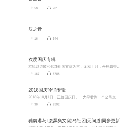
50
781
辰之音
16
544
欢度国庆专辑
本辑以诗歌和歌颂祖国文章为主，金秋十月，丹桂飘香，在这个充满丰收喜悦的季节里，我们满怀激动和自豪，迎来了中华人民共和国76周年华诞。这不仅是一个庄重的纪念日，更是全体中华儿女共同欢庆的盛大的节日，承载着深厚的民族情感和历史意义.
167
6788
2018国庆吟诵专辑
2018年10月1日，正值国庆日。一大早看到一个公号文章，正是文天祥的《己卯十月一日至燕越五日罹狴犴有感而赋》。当然，彼十一非当今的十一。不过数字的巧合还是让人感触，今天拿来读一读，体味一番历史英杰的民族情怀，恰也当时。 根据诗题来看，这组诗是写于十月一日至十月五日之间，是文天祥被俘之后所作，这些诗作不仅有凛凛正气，更也能看的到他百端交集的复杂情感。另一首于右任先生的《望大陆》，微信公号有称《望乡》，一句“山之上国之殇”荡气回肠，一并兴起拿来读了一读。仓促间多有瑕疵...
38
2592
驰骋港岛‖腹黑爽文|港岛社团|无间道|同步更新