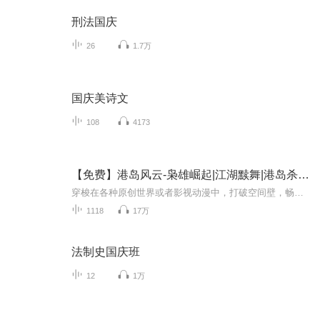
刑法国庆
26
1.7万
国庆美诗文
108
4173
【免费】港岛风云-枭雄崛起|江湖黩舞|港岛杀破狼
穿梭在各种原创世界或者影视动漫中，打破空间壁，畅想诸天无限。他是探长！也是一哥！从70探长到80年代署长，再到90年代的首位华人处长。《时代周刊》称他为“跨越世纪的枭雄”。
1118
17万
法制史国庆班
12
1万