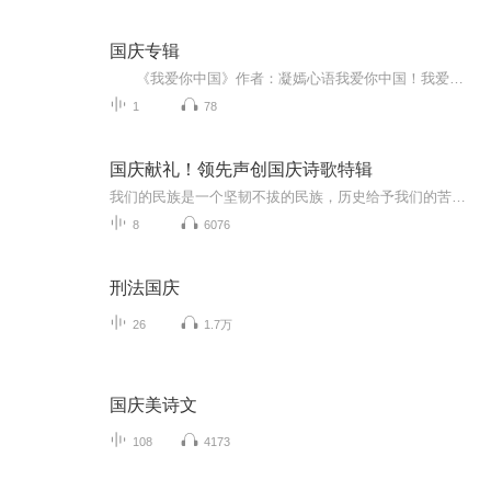
国庆专辑
《我爱你中国》作者：凝嫣心语我爱你中国！我爱你春天蓬勃的秧苗；我爱你秋日金黄的硕果。我爱你中国！我爱你青松气质，我爱你红梅品格！我爱你家乡的甜蔗好像乳汁滋润着我的心窝。我爱你中国，我要把最美的歌儿献给你，我的母亲我的祖国。我爱你中国，我爱...
1
78
国庆献礼！领先声创国庆诗歌特辑
我们的民族是一个坚韧不拔的民族，历史给予我们的苦难都变成了闪着金光的勋章！我们的国家是一个龙腾虎跃的国家，那条巨龙正以不可阻挡之势崛起于神奇的东方！------------------------------------------------值此祖国70周年华诞之际，领先声创以诗歌向祖国献礼！用我们的声音、用我们的热血、用我们的灵魂诵读经典爱国篇章，歌颂我们的祖国！永远繁荣富强！
8
6076
刑法国庆
26
1.7万
国庆美诗文
108
4173