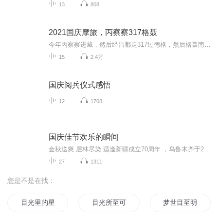
13
808
2021国庆摩旅，丙察察317格聂
今年丙察察进藏，然后经昌都走317过德格，然后格聂南线，最后沙溪古镇收尾。
15
2.4万
国庆阅兵仪式感悟
12
1708
国庆佳节欢乐的瞬间
金秋送爽 层林尽染 适逢新疆成立70周年 ，乌鲁木齐于2025年9月23日迎来党中央和习大大带领的慰问团。新疆各族群众欢欣鼓舞，热烈欢迎。
27
1311
您是不是在找：
目光里的星光
目光所至可有妖
梦世目至明