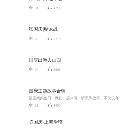
91
4.2万
张国庆|舆论战
22
4713
国庆出游去山西
10
5805
国庆主题故事合辑
祖国妈妈生日，我们一起来听一听系列故事。不仅仅有《我的祖国》，还有红军故事，也有关于战争的故事，让大家体会到和平年代的不易。
12
2600
陈国庆-上海滑稽