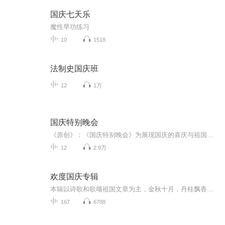
国庆七天乐
魔性早功练习
10
1518
法制史国庆班
12
1万
国庆特别晚会
《原创》：《国庆特别晚会》为展现国庆的喜庆与祖国的深情我将以具体的场景切入从清晨升旗的庄严到街头巷尾的欢庆到历史与当下的交融，用优美的笔触传递对祖国的热爱与自豪！用诗歌和情感美文形式，歌颂祖国的繁荣富强，祝人民幸福安康！
12
2.9万
欢度国庆专辑
本辑以诗歌和歌颂祖国文章为主，金秋十月，丹桂飘香，在这个充满丰收喜悦的季节里，我们满怀激动和自豪，迎来了中华人民共和国76周年华诞。这不仅是一个庄重的纪念日，更是全体中华儿女共同欢庆的盛大的节日，承载着深厚的民族情感和历史意义.
167
6788