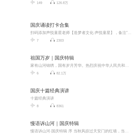
149
126.8万
国庆诵读打卡合集
扫码添加声悦童星老师【造梦者文化-声悦童星】，备注“诵读打卡”报名，已添加好友的，直接发送“诵读打卡”报名，报名成功后进入社群。
7
2303
祖国万岁｜国庆特辑
家有山河锦绣，国有岁月芳华。热烈庆祝中华人民共和国成立73周年！
6
82.1万
国庆十篇经典演讲
十篇经典演讲
8
8361
慢语诉山河｜国庆特辑
慢语诉山河·国庆特辑 序 当秋风掠过天安门的红墙，当桂香漫过万里长江的碧波，我总愿慢下脚步，以声为笔，轻轻描摹这山河的模样。 不必追赶喧嚣的潮，也无需堆砌华丽的词——这一辑里，每一段朗诵都是心底的低语：是对着塞北草原的星子说“国泰”，是向着...