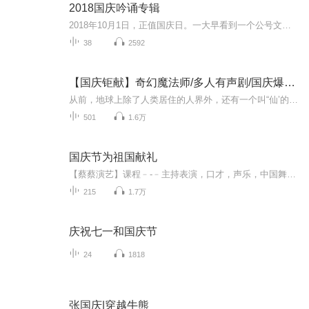
2018国庆吟诵专辑
2018年10月1日，正值国庆日。一大早看到一个公号文章，正是文天祥的《己卯十月一日至燕越五日罹狴犴有感而赋》。当然，彼十一非当今的十一。不过数字的巧合还是让人感触，今天拿来读一读，体味一番历史英杰的民族情怀，恰也当时。 根据诗题来看，这组诗是写于十月一日至十月五日之间，是文天祥被俘之后所作，这些诗作不仅有凛凛正气，更也能看的到他百端交集的复杂情感。另一首于右任先生的《望大陆》，微信公号有称《望乡》，一句“山之上国之殇”荡气回肠，一并兴起拿来读了一读。仓促间多有瑕疵...
38
2592
【国庆钜献】奇幻魔法师/多人有声剧/国庆爆更七天乐
从前，地球上除了人类居住的人界外，还有一个叫“仙’的种族，居住在一个叫'地海”的异世界--也就是所谓的仙界。海内有三岛，上岛蓬菜，居神仙，中岛美蓉，居天仙，下岛源，居地仙。三岛中央，是考较群仙功力的场所--紫府。仙族族人考核升级，可以由地仙升...
501
1.6万
国庆节为祖国献礼
【蔡蔡演艺】课程﹣-﹣主持表演，口才，声乐，中国舞，民族舞。独特的小舞台，专业的录音棚，每一位同学都能成为优秀的小明星。独特的教学模式，轻松上课，快乐学习！知名主持人，舞蹈家，高级教师任职授课！江南总校：河沟街42号三楼 18545856430江北分校...
215
1.7万
庆祝七一和国庆节
24
1818
张国庆|穿越牛熊