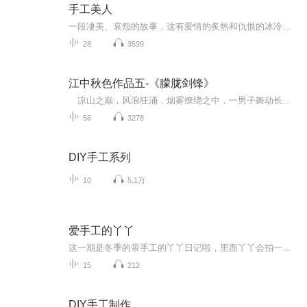
手工美人
一段凄美、哀怨的故事，这有爱情的炙热和仇恨的冰冷。一张婚礼请柬引出一起阵年凶案的回忆。展颜，是个美丽的女子，曾经令他梦牵魂绕令他爱不释手的已经逝去的女孩，意外地成了最要好朋友的妻子？待产的妹妹总是噩运连连，这是为什么？自己新结识的女友又...
28
3599
江中秋色作品五-《朦胧剑锋》
凉山之巅，风浪狂涌，烟雾缭绕之中，一男子舞动长剑，引得漫天雪花自下而上飞舞起来。 挥剑处，冰晶飞溅，击中不远处银装素裹的松柏，枝叶悸动，落下团团绒球，而未等其下落，却又被另一道剑锋击中，化作一片虚无。
56
3278
DIY手工系列
10
5.1万
爱手工的丫丫
这一期是冬季的带手工的丫丫日记啦，里面丫丫会拍一些关于手工的内容，让我们一起见证手工给我们带来的快乐吧
15
212
DIY手工制作