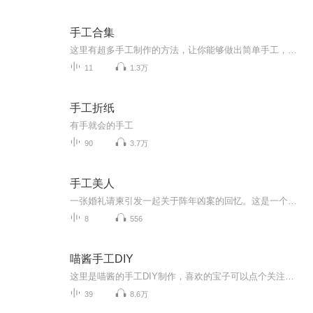
手工合集
这里有超多手工制作的方法，让你能够做出简单手工，都是一些漂亮的，可以拿来送朋友
11
1.3万
手工折纸
有手就会的手工
90
3.7万
手工美人
一张婚礼请柬引发一起关于阵年凶案的回忆。这是一个凄美、哀怨的故事，有爱情的炙热和仇恨的冰冷。展颜，这个曾经令他断肠令他梦牵魂绕的已经逝去的女孩，怎会意外地成了最要好朋友的妻子？待产的妹妹为何总是噩运连连？而自己新结识的女友为何又与传说中医院的恐怖护士有何关联？
8
556
喵酱手工DIY
这里是喵酱的手工DIY制作，喜欢的宝子可以点个关注，订阅支持一波哦，谢谢啦
39
8.6万