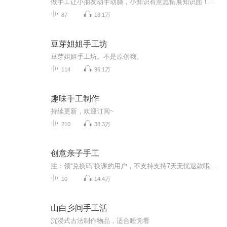
做手工让小朋友动手动脑，小知识有意思拓展知识面！玩中有学，乐学乐玩！
87
18.1万
豆芽姐姐手工坊
豆芽姐姐手工坊。不是原创哦。
114
96.1万
趣味手工制作
持续更新，欢迎订阅~
210
38.3万
创意亲子手工
注：领“兑换码”换课的用户，不支持支持7天无忧退款哦。
10
14.4万
山白乡间手工活
沉浸式古法制作物品，适合睡觉看