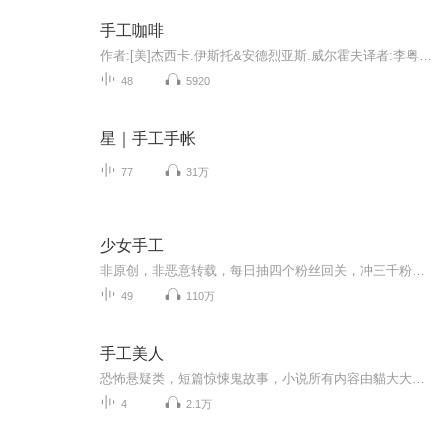
手工咖啡
作者:[美]杰西卡.伊斯托&安德烈亚斯.威尔霍夫译者:李粤梅这是一本全面而系统讲解咖啡冲煮的实用指南。从基础知识、冲煮器具、原产地、购买咖啡、品鉴风味及冲煮方法六个方面，系统讲解了关于咖啡的实用知识。为咖啡入门者和渴望进阶者提供了大量新鲜的实用...
48
5920
星｜手工手帐
77
31万
少女手工
非原创，非恶意转载，每日抽四个粉丝回关，冲三千粉麻烦帮个忙，鞋鞋️️
49
110万
手工美人
恐怖悬疑类，短篇惊悚鬼故事，小说所有内容由貓大大独自录制完成。
4
2.1万