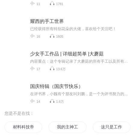
11
1781
耀西的手工世界
已经获得所有特别花朵的大佬，喜欢给个关注吧！
16
1605
少女手工作品 | 详细超简单 |大蘑菇
内容重点：这个专辑记录了大蘑菇的所有手工以及所有手工的详细做法，每篇都经过精心制作，如果你有时间，一定要把它看完，里面的手工都非常简单适合谁听：喜欢手工的朋友们主播介绍：Hi，我是大蘑菇，一个与世无争巨大蘑菇头，有毒，不要碰
17
13.6万
国庆特辑（国庆节快乐）
在评书界，小魏有个朋友叫刘鹏，是一个为评书努力的小伙子。在2021年国庆期间，他想弄个特辑，便烦劳我给他录个爱国题材的评书小段儿。这种事情，不是特殊情况，小魏一般不会拒绝，也就给其录了一个《鲁迅踢鬼》，等他传完，我再传到我的专辑里。另外，小...
14
1.6万
您是不是在找：
材料科技帝国
我的主神工作
这只是工作