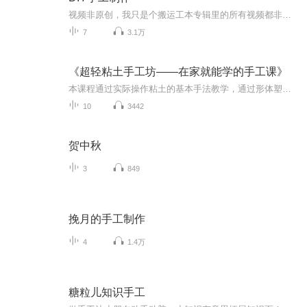
视频非原创，我只是个搬运工本专辑里的所有视频都非原创哦～手工DIY教程，制作出可爱的手工作品～希望大家喜欢这个专辑 谢谢大家的支持！
7
3.1万
《超轻粘土手工坊——在家就能学的手工课》
本课程通过实际操作粘土的基本手法教学，通过形体塑造，比例协调，培养孩子的立体空间思维、量变的感知，学习长短、大小、粗细、多少等数学问题。通过用基础颜色混合，变换出多种多样的色彩，不同色彩的搭配，不同形体的组合，启蒙孩子的设计能力，思考能...
10
3442
贺中秋
3
849
挽月的手工制作
4
1.4万
糖粒儿知识手工