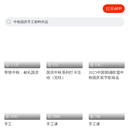
打开APP
中秋国庆手工材料作品
1.1万
635
1367
寄情中秋，献礼国庆
国庆中秋系列打卡活
2025中国朗诵联盟中
动（完结）
秋国庆双节歌咏会
4365
2608
768
手工
手工课
手工课