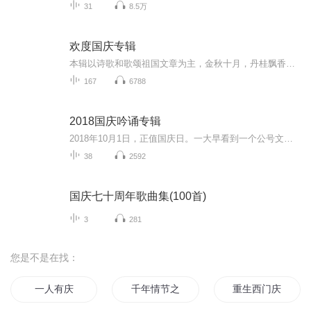
31
8.5万
欢度国庆专辑
本辑以诗歌和歌颂祖国文章为主，金秋十月，丹桂飘香，在这个充满丰收喜悦的季节里，我们满怀激动和自豪，迎来了中华人民共和国76周年华诞。这不仅是一个庄重的纪念日，更是全体中华儿女共同欢庆的盛大的节日，承载着深厚的民族情感和历史意义.
167
6788
2018国庆吟诵专辑
2018年10月1日，正值国庆日。一大早看到一个公号文章，正是文天祥的《己卯十月一日至燕越五日罹狴犴有感而赋》。当然，彼十一非当今的十一。不过数字的巧合还是让人感触，今天拿来读一读，体味一番历史英杰的民族情怀，恰也当时。 根据诗题来看，这组诗是写于十月一日至十月五日之间，是文天祥被俘之后所作，这些诗作不仅有凛凛正气，更也能看的到他百端交集的复杂情感。另一首于右任先生的《望大陆》，微信公号有称《望乡》，一句“山之上国之殇”荡气回肠，一并兴起拿来读了一读。仓促间多有瑕疵...
38
2592
国庆七十周年歌曲集(100首)
3
281
您是不是在找：
一人有庆
千年情节之三生三世
重生西门庆