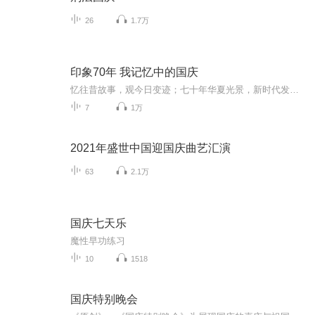
26
1.7万
印象70年 我记忆中的国庆
忆往昔故事，观今日变迹；七十年华夏光景，新时代发展变迁。用声音走过时间的长河，以温度感受记忆中的故事。
7
1万
2021年盛世中国迎国庆曲艺汇演
63
2.1万
国庆七天乐
魔性早功练习
10
1518
国庆特别晚会