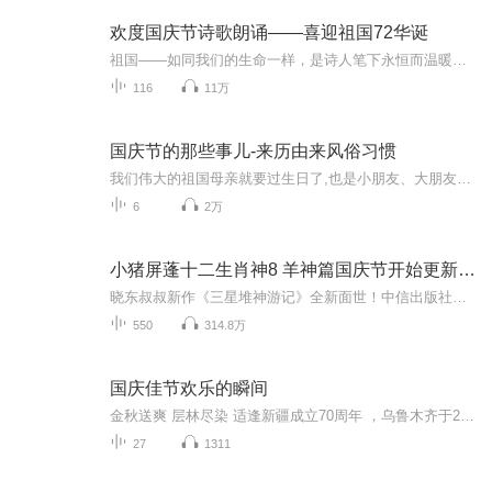
欢度国庆节诗歌朗诵——喜迎祖国72华诞
祖国——如同我们的生命一样，是诗人笔下永恒而温暖的主题。在祖国72周年华诞来临之际，特创建这个诗歌朗诵专辑，诵读经典爱国篇章，和大家一起歌颂祖国，向国庆的献礼！祝愿伟大的祖国繁荣富强，祝愿大家国庆节快乐，度过平安快乐的黄金周假期！
116
11万
国庆节的那些事儿-来历由来风俗习惯
我们伟大的祖国母亲就要过生日了,也是小朋友、大朋友们最喜欢的“国庆小长假”或说“黄金周”还有说”国庆7天乐”的，说法真是不一而足。那么“国庆节”是怎么来的？自古以来国庆节怎么庆贺？新中国国庆节的来历，以及新中国国庆节的庆贺方式又有哪些呢？ ...
6
2万
小猪屏蓬十二生肖神8 羊神篇国庆节开始更新啦！
晓东叔叔新作《三星堆神游记》全新面世！中信出版社出版！京东当当淘宝均有售！点蓝色字收听——《小猪屏蓬爆笑日记2024》《小猪屏蓬爆笑日记2》《小猪屏蓬爆笑日记1》让你笑得喘不上气！《我进故宫当富翁——小猪屏蓬故宫财商笔记》教你成为大富翁！《小...
550
314.8万
国庆佳节欢乐的瞬间
金秋送爽 层林尽染 适逢新疆成立70周年 ，乌鲁木齐于2025年9月23日迎来党中央和习大大带领的慰问团。新疆各族群众欢欣鼓舞，热烈欢迎。
27
1311