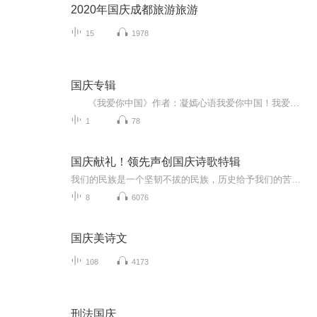
2020年国庆成都旅游旅游
15
1978
国庆专辑
《我爱你中国》作者：凝嫣心语我爱你中国！我爱你春天蓬勃的秧苗；我爱你秋日金黄的硕果。我爱你中国！我爱你青松气质，我爱你红梅品格！我爱你家乡的甜蔗好像乳汁滋润着我的心窝。我爱你中国，我要把最美的歌儿献给你，我的母亲我的祖国。我爱你中国，我爱...
1
78
国庆献礼！领先声创国庆诗歌特辑
我们的民族是一个坚韧不拔的民族，历史给予我们的苦难都变成了闪着金光的勋章！我们的国家是一个龙腾虎跃的国家，那条巨龙正以不可阻挡之势崛起于神奇的东方！------------------------------------------------值此祖国70周年华诞之际，领先声创以诗歌向祖国献礼！用我们的声音、用我们的热血、用我们的灵魂诵读经典爱国篇章，歌颂我们的祖国！永远繁荣富强！
8
6076
国庆美诗文
108
4173
刑法国庆