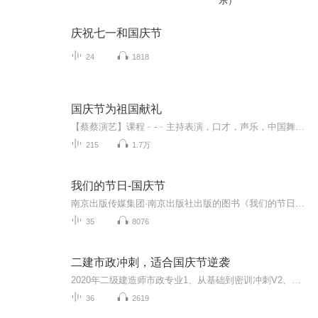
乐）
庆祝七一和国庆节
24
1818
国庆节为祖国献礼
【蔡蔡演艺】课程﹣-﹣主持表演，口才，声乐，中国舞，民族舞。独特的小舞台，专业的录音棚，每一位同学都能成为优秀的小明星。独特的教学模式，轻松上课，快乐学习！知名主持人，舞蹈家，高级教师任职授课！江南总校：河沟街42号三楼 18545856430江北分校...
215
1.7万
我们的节日-国庆节
南京出版传媒集团·南京出版社出版的图书《我们的节日》通过对中国节日文化和节日意义进行深度的挖掘，面向青少年群体构建独具特色的栏目内容，以此丰富春节、元宵节、清明节、端午节、七夕节、中秋节、重阳节等传统节日；六一节、教师节、国庆节等新兴节日的文化内涵和表现形式。促进青少年形成新的节日习俗，提升节日仪式感、认同感。音频作品由金陵朗读者联盟志愿者朗诵，南京音像出版社、金陵图书馆联合制作。
35
8076
二建市政冲刺，适合国庆节逆袭
2020年二级建造师市政专业1、从基础到密训冲刺V2、从精华课程到超压密押V3、0基础同步更新v4、持续更新到2020年考试V5、只要你跟着学让你一次稳拿证V6、渠道超压压题，超压三页纸等独家绝密压题!
36
2619