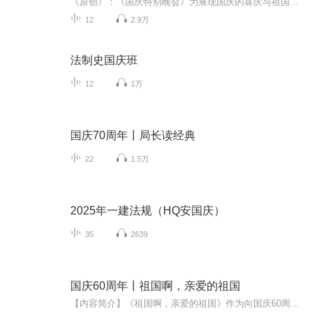
《原创》：《国庆特别晚会》为展现国庆的喜庆与祖国的深情我将以具体的场景切入从清晨升旗的庄严到街头巷尾的欢庆到历史与当下的交融，用优美的笔触传递对祖国的热爱与自豪！用诗歌和情感美文形式，歌颂祖国的繁荣富强，祝人民幸福安康！
12
2.9万
法制史国庆班
12
1万
国庆70周年丨局长读经典
22
1.5万
2025年一建法规（HQ安国庆）
35
2639
国庆60周年丨祖国啊，亲爱的祖国
【内容简介】《祖国啊，亲爱的祖国》作为向国庆60周年献礼的重点出版物，由当代著名诗人、河北省作家协会副主席、《诗选刊》杂志主编郁葱担任主编；由中央人民广播电台著名播音指导方明、雅坤和著名朗诵艺术家瞿弦和、张筠英联袂朗诵，倾情演绎。祖国，如...