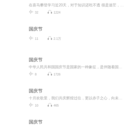
在喜马攀登学习近20天，对于知识还吃不透 很是迷茫，不比以前画画，该用什么笔了就顺手拿起来作画，这配音不熟练，效果很差，拿不出手！以前用笔记记一些三三两两的往事，现在，我要学会用声音去记录！希望自己能一天天有进步！多多鞭策我吧！不然我会偷懒...
32
1224
国庆节
11
2.1万
国庆节
中华人民共和国国庆节是国家的一种象征，是伴随着国家的出现而出现的。让我们用诗歌朗诵歌颂祖国的繁荣富强，国泰民安。
8
1726
国庆节
十月欢歌里，我们共庆辉煌过往，更以赤子之心，向未来书写滚烫的誓言——这盛世，值得我们以热爱相拥。
10
465
国庆节