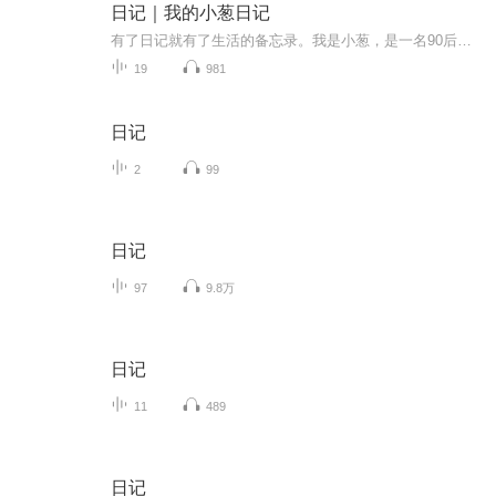
日记｜我的小葱日记
有了日记就有了生活的备忘录。我是小葱，是一名90后宝妈，也是万千世界中普普通通的一名上班族，年初的时候给自己买了一本日记本，想要记录自己一年中的喜怒哀乐，却总因为这样的那样的原因而搁浅，或许，我可以通过另一种方式来记录……
19
981
日记
2
99
日记
97
9.8万
日记
11
489
日记