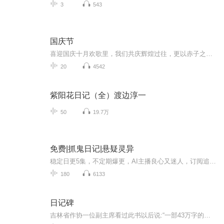
3
543
国庆节
喜迎国庆十月欢歌里，我们共庆辉煌过往，更以赤子之心，向未来书写滚烫的誓言——这盛世，值得我们以热爱相拥。
20
4542
紫阳花日记（全）渡边淳一
50
19.7万
免费|抓鬼日记|悬疑灵异
稳定日更5集，不定期爆更，AI主播良心又迷人，订阅追更不迷路！ 【内容简介】 你相信世界有鬼么？不管你信不信，我带你揭秘不为人知的另一面！阴阳镜、养尸玉、长生族……这些都只是冰山的一角！ 【作者介绍】 作者：育在雕琢.
180
6133
日记碑
吉林省作协一位副主席看过此书以后说:“一部43万字的大书，我一口气把它读完。若把这部书拍成电视连续刷，全国人民会哭声一片！”这是一部写冤狱生活的书；写无辜“囚徒”为求得自由而不断抗争的书；是作者以亲身经历研血为墨写就的一部人间悲剧。唐天明一...