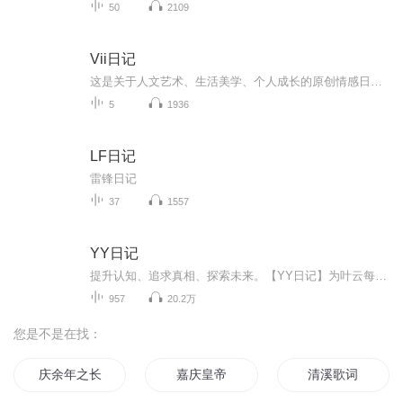
50
2109
Vii日记
这是关于人文艺术、生活美学、个人成长的原创情感日记。希望我的每日自我更新，能滋养心灵，伴你前行，收获理想的生活与爱情。主播介绍：画家，资深设计总监，艺术顾问我如何介绍我自己，都不及你参与我的生命之旅。致每一位不可思议小姐与不可能先生
5
1936
LF日记
雷锋日记
37
1557
YY日记
提升认知、追求真相、探索未来。【YY日记】为叶云每天发表的日记内容，每天1小篇。最新认知都在最新篇章，随着认知不断被颠覆、人生也越来越美好，真正展现了一个穷得只剩追求的产品人的人生成长轨迹，希望对您有所启发。每天早上发表日记，每天晚上录音，上传更新。所有涉及的原创内容版权，全部均归叶云YY所有，即本人所有。想了解更多请查看：
957
20.2万
您是不是在找：
庆余年之长歌行
嘉庆皇帝
清溪歌词