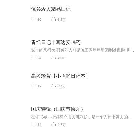
溪谷农人精品日记
30
3.5万
青恬日记丨耳边安眠药
城市的风很大 孤独的人总是晚回家星星醉酒到处乱跑 月亮跌进深海里 我从前从未觉得人间美好 但直到你来 现在 我想开一间小酒馆 贩卖快乐与温柔 回收故事与孤独将我眼见的雪月 耳听得风雷 食得的酸甜 触到的温凉 连同轻轻的耳语声儿一起藏进耳畔 在月色很美...
24
2178
高考蜂背【小鱼的日记本】
12
2.4万
国庆特辑（国庆节快乐）
在评书界，小魏有个朋友叫刘鹏，是一个为评书努力的小伙子。在2021年国庆期间，他想弄个特辑，便烦劳我给他录个爱国题材的评书小段儿。这种事情，不是特殊情况，小魏一般不会拒绝，也就给其录了一个《鲁迅踢鬼》，等他传完，我再传到我的专辑里。另外，小...
14
1.6万