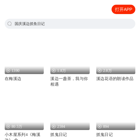
打开APP
国庆溪边抓鱼日记
1390
1.8万
2.8万
在梅溪边
溪边一盏茶，我与你
溪边花语的朗读作品
相遇
80.5万
2594
894
小木屋系列4《梅溪
抓鬼日记
抓鬼日记