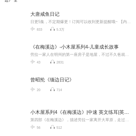
边》 全
大唐咸鱼日记
日更5集，不定期爆更！订阅可以收到更新提醒哦~ 【内容简介】 穿越至贞观二年的长安，现代青年苏辰接手的小酒馆意外迎来两位神秘食客。他们是李世民与长孙无忌，假扮商人探寻民间疾苦。苏辰的厨艺与智识碰撞，他力挺李世民，质疑之际，一场蝗灾迫在眉睫。...
833
5.3万
《在梅溪边》-小木屋系列4-儿童成长故事
劳拉一家人在明州的第一座房子是地屋，不过不久爸就用赊来的木板在梅溪边建了一所新房子，要到第一季的小麦丰收后才能还上欠款。可就在小麦即将收获的时候，却遭遇了严重的蝗灾。蝗虫遮天蔽日，一周的时间就吞噬了草原上的一切，让他们颗粒无收。
43
2831
曾昭抡《缅边日记》
20
714
小木屋系列4《在梅溪边》|中速 英文练耳|英文字幕
第四部《在梅溪边》，描述劳拉一家离开大草原，走过密苏里州、爱荷华州，到明尼苏达州，居住在梅溪边的情形。在梅溪边这段日子，劳拉一家住在土洞里，爸所有的收成被蝗虫吃个精光，全家人的生活陷入困境，最后爸只好离家到东部去做工。这时劳拉已经八岁，...
56
512