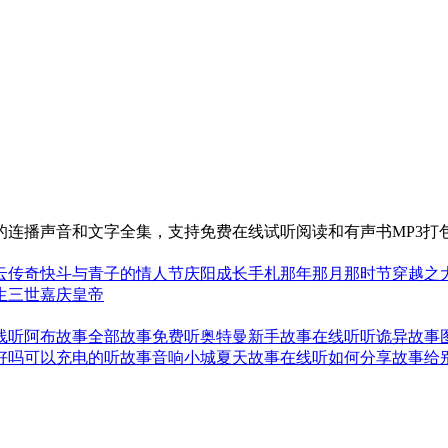
权的连播声音和文字全集，支持免费在线试听阅读和有声书MP3打
云传奇
快斗与青子的情人节
庆阳成长手札
那年那月那时节
穿越之
生三世
嘉庆皇帝
线听
阿布故事全部故事免费听
奥特曼新手故事在线听
听诡异故事
好吗
可以充电的听故事音响
小城夏天故事在线听
如何分享故事给