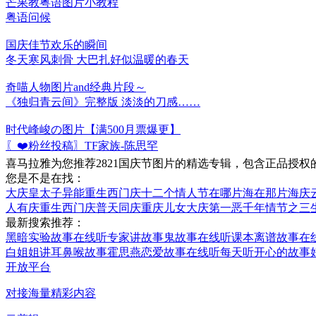
芒果教粤语图片小教程
粤语问候
国庆佳节欢乐的瞬间
冬天寒风刺骨 大巴扎好似温暖的春天
奇喵人物图片and经典片段～
《独归青云间》完整版 淡淡的刀感……
时代峰峻の图片【满500月票爆更】
〖❤️粉丝投稿〗TF家族-陈思罕
喜马拉雅为您推荐2821国庆节图片的精选专辑，包含正品授
您是不是在找：
大庆皇太子
异能重生西门庆
十二个情人节
在哪片海在那片海
庆
人有庆
重生西门庆
普天同庆
重庆儿女
大庆第一恶
千年情节之三
最新搜索推荐：
黑暗实验故事在线听
专家讲故事鬼故事在线听
课本离谱故事在
白姐姐讲耳鼻喉故事
霍思燕恋爱故事在线听
每天听开心的故事
开放平台
对接海量精彩内容