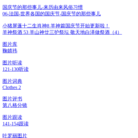
国庆节的那些事儿-来历由来风俗习惯
06-法国-世界各国的国庆节-国庆节的那些事儿
小猪屏蓬十二生肖神8 羊神篇国庆节开始更新啦！
羊神祭酒 53 羊山神廿三护祭坛 敬天地白泽做祭酒（4）
图片库
鞠婧祎
图片听读
121-130听读
图片词典
Clothes 2
图片评书
第八格分镜
图片跟读
141-154跟读
叶罗丽图片