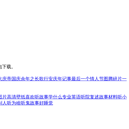
包下载。
大庆帝国
庆余年之长歌行
安庆年记事
最后一个情人节
图腾碎片
一
图片高清壁纸
喜欢听故事学什么专业
英语听院复述故事材料
听小
别人听
为啥听鬼故事好睡觉