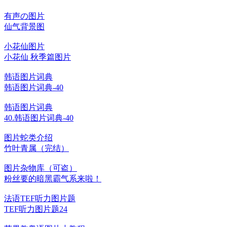
有声の图片
仙气背景图
小花仙图片
小花仙 秋季篇图片
韩语图片词典
韩语图片词典-40
韩语图片词典
40.韩语图片词典-40
图片蛇类介绍
竹叶青属（完结）
图片杂物库（可盗）
粉丝要的暗黑霸气系来啦！
法语TEF听力图片题
TEF听力图片题24