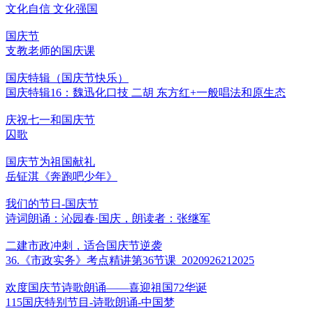
文化自信 文化强国
国庆节
支教老师的国庆课
国庆特辑（国庆节快乐）
国庆特辑16：魏迅化口技 二胡 东方红+一般唱法和原生态
庆祝七一和国庆节
囚歌
国庆节为祖国献礼
岳钲淇《奔跑吧少年》
我们的节日-国庆节
诗词朗诵：沁园春·国庆，朗读者：张继军
二建市政冲刺，适合国庆节逆袭
36.《市政实务》考点精讲第36节课_2020926212025
欢度国庆节诗歌朗诵——喜迎祖国72华诞
115国庆特别节目-诗歌朗诵-中国梦