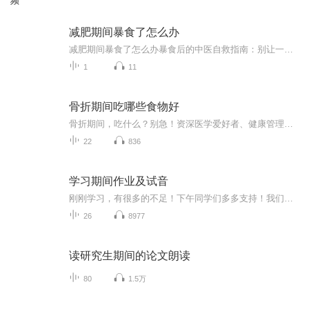
频
减肥期间暴食了怎么办
减肥期间暴食了怎么办暴食后的中医自救指南：别让一顿火锅毁掉你的减肥大计 看着体重秤上飙升的数字，正减肥的你突然想起昨晚那顿失控的烧烤——小龙虾配啤酒，烤馒头片蘸炼乳，最后还追加了半份芝士焗红薯。此刻肠子悔青的你，可能正在经历以下五个阶...
1
11
骨折期间吃哪些食物好
骨折期间，吃什么？别急！资深医学爱好者、健康管理师，电子书达人教你一招！《骨折期间吃哪些食物好》系列专辑，带你了解骨折期间如何科学饮食，助力恢复。从中医西医角度，结合健康管理理念，让你轻松吃出健康，快人一步！骨折期间，吃对食物，恢复更快...
22
836
学习期间作业及试音
刚刚学习，有很多的不足！下午同学们多多支持！我们一起努力！
26
8977
读研究生期间的论文朗读
80
1.5万