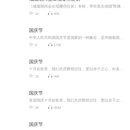
《戒烟期间会出现哪些症状》专辑，带你直击戒烟“阵痛期”！11个音频，10个免费，1个付费，帮你搞懂戒烟能遇到啥。免费音频系统梳理10个常见症状，付费音频深度剖析，10篇干货组合拳，让你戒烟路上不迷茫。别等烟瘾犯了才后悔，现在就听，科学戒烟，健康生...
12
404
国庆节
中华人民共和国国庆节是国家的一种象征，是伴随着国家的出现而出现的。让我们用诗歌朗诵歌颂祖国的繁荣富强，国泰民安。
8
1726
国庆节
十月欢歌里，我们共庆辉煌过往，更以赤子之心，向未来书写滚烫的誓言——这盛世，值得我们以热爱相拥。
10
465
国庆节
喜迎国庆十月欢歌里，我们共庆辉煌过往，更以赤子之心，向未来书写滚烫的誓言——这盛世，值得我们以热爱相拥。
20
4542
国庆节