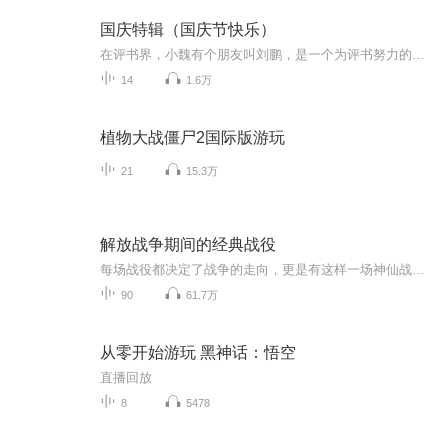
国庆特辑（国庆节快乐）
在评书界，小魏有个朋友叫刘鹏，是一个为评书努力的小伙子。在2021年国庆期间，他想弄个特辑，便烦劳我给他录个爱国题材的评书小段儿。这种事情，不是特殊情况，小魏一般不会拒绝，也就给其录了一个《鲁迅踢鬼》，等他传完，我再传到我的专辑里。另外，小...
14
1.6万
植物大战僵尸2国际版游玩
21
15.3万
解放战争期间的经典战役
每场战役都决定了战争的走向，更是有这样一场神仙战役，我军仅以3万人的兵力大败敌军12万人的美械军团。在兵力和武器装备差距极大的情况下，我方将领是如何运筹帷幄赢下这场战争胜利的？这十场战役你都知道哪几个呢？
90
61.7万
从零开始游玩 黑神话：悟空
直播回放
8
5478