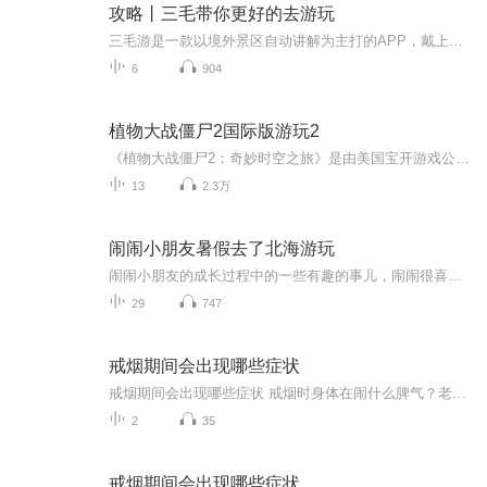
攻略丨三毛带你更好的去游玩
三毛游是一款以境外景区自动讲解为主打的APP，戴上耳机透过声音了解每个国家独有的历史与风情享受一次高质量的旅游。想听更多的语音请下载app哦！微信：sanmaoyou888
6
904
植物大战僵尸2国际版游玩2
《植物大战僵尸2：奇妙时空之旅》是由美国宝开游戏公司、美国艺电公司开发的一款益智策略类塔防御战游戏，也是《植物大战僵尸》的正统续作。于2013年7月18日正式发行。游戏在沿袭了《植物大战僵尸》经典的种植植物，抵御僵尸进攻的玩法上，还新增了叶绿素...
13
2.3万
闹闹小朋友暑假去了北海游玩
闹闹小朋友的成长过程中的一些有趣的事儿，闹闹很喜欢帮大人干活，每个孩子的成长节奏存在差异，家庭环境、教育方式、社会接触等都会影响其发展，家长需给予耐心陪伴和适当引导，助力孩子全面成长。所以闹闹从小家里就被允许他尝试做力所能及的事情。
29
747
戒烟期间会出现哪些症状
戒烟期间会出现哪些症状 戒烟时身体在闹什么脾气？老中医给你说透了 老王最近把抽了二十年的烟戒了，结果天天跟吃了火药似的，老婆说他现在比更年期还难伺候。其实这不是老王的错，是身体里的"老烟枪"在闹罢工呢！今天咱们就用中医的视角，掰开了揉碎...
2
35
戒烟期间会出现哪些症状