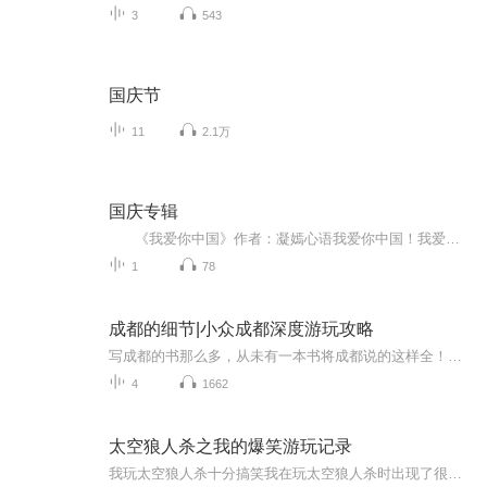
3
543
国庆节
11
2.1万
国庆专辑
《我爱你中国》作者：凝嫣心语我爱你中国！我爱你春天蓬勃的秧苗；我爱你秋日金黄的硕果。我爱你中国！我爱你青松气质，我爱你红梅品格！我爱你家乡的甜蔗好像乳汁滋润着我的心窝。我爱你中国，我要把最美的歌儿献给你，我的母亲我的祖国。我爱你中国，我爱...
1
78
成都的细节|小众成都深度游玩攻略
写成都的书那么多，从未有一本书将成都说的这样全！成都，让我们爱生活，更重要的，它让我们学会怎样爱生活！一个地理的成都：从成姆斯特丹到千年少城，从华西坝到老舞厅，细腻叙说这座城市的演变细节；一个历史的成都：从食辣小史到袍哥江湖，从茶馆空间...
4
1662
太空狼人杀之我的爆笑游玩记录
我玩太空狼人杀十分搞笑我在玩太空狼人杀时出现了很多沙雕的行为。我把这些行为和人都录在了我的节目中。听了，顺便给个好评～～～