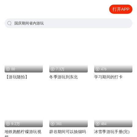
打开APP
国庆期间省内游玩
80
7.3万
476
【游玩随拍】
冬季游玩到东北
学习期间的打卡
9.2万
361
484
地铁跑酷柠檬游玩视
辟谷期间可以抽烟吗
冰雪季游玩手册(完)