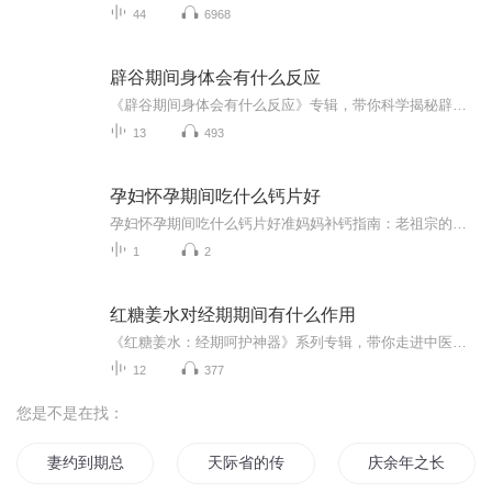
44
6968
辟谷期间身体会有什么反应
《辟谷期间身体会有什么反应》专辑，带你科学揭秘辟谷中的身体变化！11个音频，10个免费，深入浅出解析辟谷反应，从初期不适到身心净化，一步步带你了解辟谷奥秘。付费音频《辟谷期间身体会有什么反应》更是深度剖析，系统解读辟谷反应背后的中医原理。想...
13
493
孕妇怀孕期间吃什么钙片好
孕妇怀孕期间吃什么钙片好准妈妈补钙指南：老祖宗的智慧与现代科学的完美结合 各位准妈妈们注意了，现在走进诊室十个孕妇八个都会问："我这钙片该吃哪种啊？"今天咱们就用老祖宗的中医智慧，结合现代营养学，把补钙这件事聊得明明白白。 （温馨提示...
1
2
红糖姜水对经期期间有什么作用
《红糖姜水：经期呵护神器》系列专辑，带你走进中医西医结合的经期调养秘籍！�⚕️�♂️� 从红糖姜水的起源到现代科学分析，全面解析经期饮用红糖姜水的益处。� 告别痛经、暖宫、补血，让你轻松度过特殊时期！� 超实用的小贴士，让你在经期也能保持健...
12
377
您是不是在找：
妻约到期总裁不玩了
天际省的传说
庆余年之长歌行