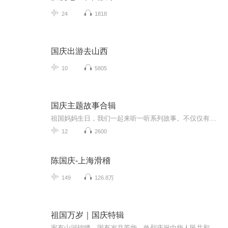
24
1818
国庆出游去山西
10
5805
国庆主题故事合辑
祖国妈妈生日，我们一起来听一听系列故事。不仅仅有《我的祖国》，还有红军故事，也有关于战争的故事，让大家体会到和平年代的不易。
12
2600
陈国庆-上海滑稽
149
126.8万
祖国万岁｜国庆特辑
家有山河锦绣，国有岁月芳华。热烈庆祝中华人民共和国成立73周年！