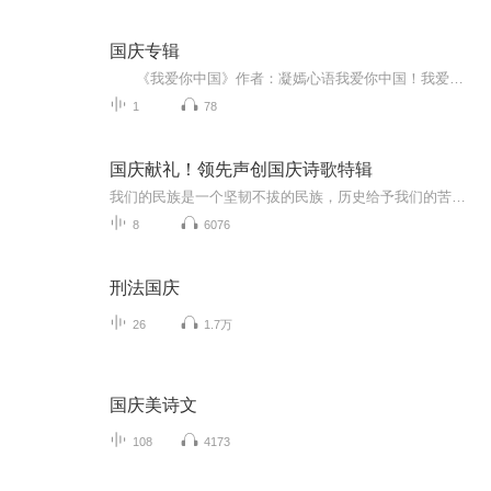
国庆专辑
《我爱你中国》作者：凝嫣心语我爱你中国！我爱你春天蓬勃的秧苗；我爱你秋日金黄的硕果。我爱你中国！我爱你青松气质，我爱你红梅品格！我爱你家乡的甜蔗好像乳汁滋润着我的心窝。我爱你中国，我要把最美的歌儿献给你，我的母亲我的祖国。我爱你中国，我爱...
1
78
国庆献礼！领先声创国庆诗歌特辑
我们的民族是一个坚韧不拔的民族，历史给予我们的苦难都变成了闪着金光的勋章！我们的国家是一个龙腾虎跃的国家，那条巨龙正以不可阻挡之势崛起于神奇的东方！------------------------------------------------值此祖国70周年华诞之际，领先声创以诗歌向祖国献礼！用我们的声音、用我们的热血、用我们的灵魂诵读经典爱国篇章，歌颂我们的祖国！永远繁荣富强！
8
6076
刑法国庆
26
1.7万
国庆美诗文
108
4173