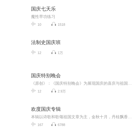
国庆七天乐
魔性早功练习
10
1518
法制史国庆班
12
1万
国庆特别晚会
《原创》：《国庆特别晚会》为展现国庆的喜庆与祖国的深情我将以具体的场景切入从清晨升旗的庄严到街头巷尾的欢庆到历史与当下的交融，用优美的笔触传递对祖国的热爱与自豪！用诗歌和情感美文形式，歌颂祖国的繁荣富强，祝人民幸福安康！
12
2.9万
欢度国庆专辑
本辑以诗歌和歌颂祖国文章为主，金秋十月，丹桂飘香，在这个充满丰收喜悦的季节里，我们满怀激动和自豪，迎来了中华人民共和国76周年华诞。这不仅是一个庄重的纪念日，更是全体中华儿女共同欢庆的盛大的节日，承载着深厚的民族情感和历史意义.
167
6788