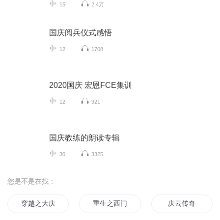
15
2.4万
国庆阅兵仪式感悟
12
1708
2020国庆 宏恩FCE集训
12
921
国庆教练的朗读专辑
30
3325
您是不是在找：
穿越之大庆帝国
重生之西门庆
庆云传奇