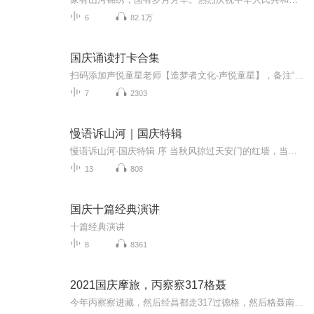
6
82.1万
国庆诵读打卡合集
扫码添加声悦童星老师【造梦者文化-声悦童星】，备注“诵读打卡”报名，已添加好友的，直接发送“诵读打卡”报名，报名成功后进入社群。
7
2303
慢语诉山河｜国庆特辑
慢语诉山河·国庆特辑 序 当秋风掠过天安门的红墙，当桂香漫过万里长江的碧波，我总愿慢下脚步，以声为笔，轻轻描摹这山河的模样。 不必追赶喧嚣的潮，也无需堆砌华丽的词——这一辑里，每一段朗诵都是心底的低语：是对着塞北草原的星子说“国泰”，是向着...
13
808
国庆十篇经典演讲
十篇经典演讲
8
8361
2021国庆摩旅，丙察察317格聂
今年丙察察进藏，然后经昌都走317过德格，然后格聂南线，最后沙溪古镇收尾。