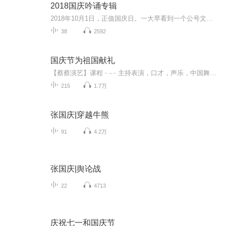
2018国庆吟诵专辑
2018年10月1日，正值国庆日。一大早看到一个公号文章，正是文天祥的《己卯十月一日至燕越五日罹狴犴有感而赋》。当然，彼十一非当今的十一。不过数字的巧合还是让人感触，今天拿来读一读，体味一番历史英杰的民族情怀，恰也当时。 根据诗题来看，这组诗是写于十月一日至十月五日之间，是文天祥被俘之后所作，这些诗作不仅有凛凛正气，更也能看的到他百端交集的复杂情感。另一首于右任先生的《望大陆》，微信公号有称《望乡》，一句“山之上国之殇”荡气回肠，一并兴起拿来读了一读。仓促间多有瑕疵...
38
2592
国庆节为祖国献礼
【蔡蔡演艺】课程﹣-﹣主持表演，口才，声乐，中国舞，民族舞。独特的小舞台，专业的录音棚，每一位同学都能成为优秀的小明星。独特的教学模式，轻松上课，快乐学习！知名主持人，舞蹈家，高级教师任职授课！江南总校：河沟街42号三楼 18545856430江北分校...
215
1.7万
张国庆|穿越牛熊
91
4.2万
张国庆|舆论战
22
4713
庆祝七一和国庆节