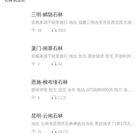
石林风景区
三明-鳞隐石林
音频来源于链景旅行 地址 福建三明永安市区西北部大湖镇境内 票价描述 暂无 开放时间 8:00-16:30 乘车信息 1、在市区西门桥的公交公司西站乘坐公交13路【公交公司西站—鳞隐石林】，票价3元，无人售票不找零。运行时间： 06：21—18：132、永安龟山公园（...
26
2022
厦门-南寨石林
音频来源于链景旅行 地址 暂无 票价描述 暂无 开放时间 全天 乘车信息 我
2
44
恩施-梭布垭石林
票价详情 暂无 适宜 全年 电话 (0718)8500505 简介 亲爱的游客朋友，您好，您现在所在的位置就是中国第二大石林，梭布垭石林风景区。在进景区之前我问您一个问题，您知道这梭布垭是什么意思吗?其实关于这个梭布垭的名字由来有两种说法，第一呢，就是说“梭...
6
1.2万
昆明-云南石林
地址 云南省昆明市石林彝族自治县 票价描述 门票175元，含乃古石林。大叠水瀑布门票18元，长湖门票10元。 开放时间 暂无 乘车信息 游客购票后可游览大石林、小石林、步哨山、李子园箐、万年灵芝、乃古石林六个片区，前5个片区比较集中，而乃古石林片区则...
41
19.7万