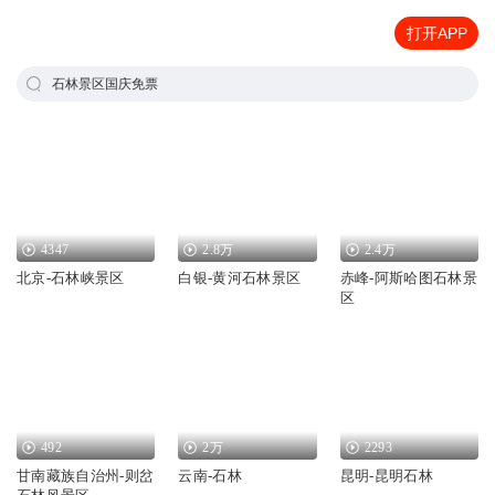
打开APP
石林景区国庆免票
4347
2.8万
2.4万
北京-石林峡景区
白银-黄河石林景区
赤峰-阿斯哈图石林景
区
492
2万
2293
甘南藏族自治州-则岔
云南-石林
昆明-昆明石林