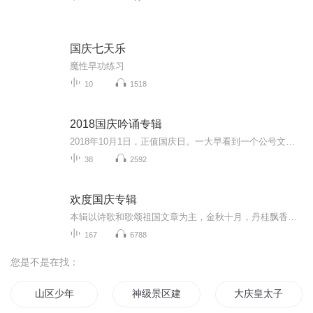
国庆七天乐
魔性早功练习
10
1518
2018国庆吟诵专辑
2018年10月1日，正值国庆日。一大早看到一个公号文章，正是文天祥的《己卯十月一日至燕越五日罹狴犴有感而赋》。当然，彼十一非当今的十一。不过数字的巧合还是让人感触，今天拿来读一读，体味一番历史英杰的民族情怀，恰也当时。 根据诗题来看，这组诗是写于十月一日至十月五日之间，是文天祥被俘之后所作，这些诗作不仅有凛凛正气，更也能看的到他百端交集的复杂情感。另一首于右任先生的《望大陆》，微信公号有称《望乡》，一句“山之上国之殇”荡气回肠，一并兴起拿来读了一读。仓促间多有瑕疵...
38
2592
欢度国庆专辑
本辑以诗歌和歌颂祖国文章为主，金秋十月，丹桂飘香，在这个充满丰收喜悦的季节里，我们满怀激动和自豪，迎来了中华人民共和国76周年华诞。这不仅是一个庄重的纪念日，更是全体中华儿女共同欢庆的盛大的节日，承载着深厚的民族情感和历史意义.
167
6788
您是不是在找：
山区少年
神级景区建设系统
大庆皇太子