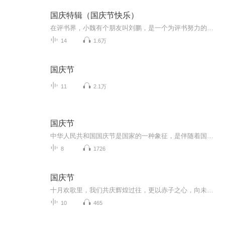
国庆特辑（国庆节快乐）
在评书界，小魏有个朋友叫刘鹏，是一个为评书努力的小伙子。在2021年国庆期间，他想弄个特辑，便烦劳我给他录个爱国题材的评书小段儿。这种事情，不是特殊情况，小魏一般不会拒绝，也就给其录了一个《鲁迅踢鬼》，等他传完，我再传到我的专辑里。另外，小...
14
1.6万
国庆节
11
2.1万
国庆节
中华人民共和国国庆节是国家的一种象征，是伴随着国家的出现而出现的。让我们用诗歌朗诵歌颂祖国的繁荣富强，国泰民安。
8
1726
国庆节
十月欢歌里，我们共庆辉煌过往，更以赤子之心，向未来书写滚烫的誓言——这盛世，值得我们以热爱相拥。
10
465