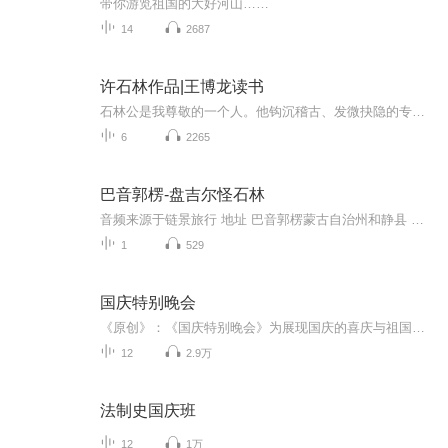
带你游览祖国的大好河山……
14
2687
许石林作品|王博龙读书
石林公是我尊敬的一个人。他钩沉稽古、发微抉隐的专注心让我钦敬。写剧评、写美食、写风物、写人情……石林公的著述不止一本。读他的书，感觉自己就是他经常说的“以文化野”的“野”
6
2265
巴音郭楞-盘吉尔怪石林
音频来源于链景旅行 地址 巴音郭楞蒙古自治州和静县 票价描述 暂无 开放时间 全天开放 乘车信息 暂无
1
529
国庆特别晚会
《原创》：《国庆特别晚会》为展现国庆的喜庆与祖国的深情我将以具体的场景切入从清晨升旗的庄严到街头巷尾的欢庆到历史与当下的交融，用优美的笔触传递对祖国的热爱与自豪！用诗歌和情感美文形式，歌颂祖国的繁荣富强，祝人民幸福安康！
12
2.9万
法制史国庆班
12
1万