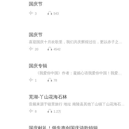
国庆节
3
543
国庆节
喜迎国庆十月欢歌里，我们共庆辉煌过往，更以赤子之心，向未来书写滚烫的誓言——这盛世，值得我们以热爱相拥。
20
4542
国庆专辑
《我爱你中国》作者：凝嫣心语我爱你中国！我爱你春天蓬勃的秧苗；我爱你秋日金黄的硕果。我爱你中国！我爱你青松气质，我爱你红梅品格！我爱你家乡的甜蔗好像乳汁滋润着我的心窝。我爱你中国，我要把最美的歌儿献给你，我的母亲我的祖国。我爱你中国，我爱...
1
78
芜湖-丫山花海石林
音频来源于链景旅行 地址 南陵县其他丫山镇丫山花海石林旅游区 票价描述 暂无 开放时间 全天 乘车信息 暂无
8
1.2万
国庆献礼！领先声创国庆诗歌特辑