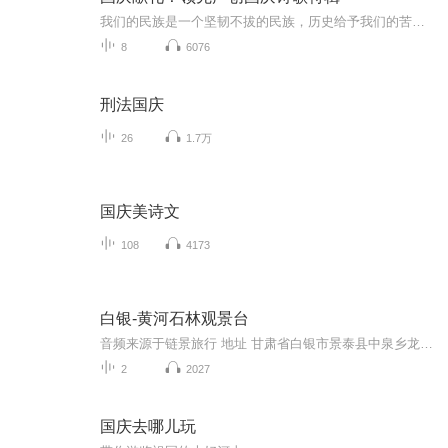
我们的民族是一个坚韧不拔的民族，历史给予我们的苦难都变成了闪着金光的勋章！我们的国家是一个龙腾虎跃的国家，那条巨龙正以不可阻挡之势崛起于神奇的东方！------------------------------------------------值此祖国70周年华诞之际，领先声创以诗歌向祖国献礼！用我们的声音、用我们的热血、用我们的灵魂诵读经典爱国篇章，歌颂我们的祖国！永远繁荣富强！
8
6076
刑法国庆
26
1.7万
国庆美诗文
108
4173
白银-黄河石林观景台
音频来源于链景旅行 地址 甘肃省白银市景泰县中泉乡龙湾村 票价描述 60 开放时间 全天 乘车信息 交通：白银市内有旅游大巴可以直达景区。
2
2027
国庆去哪儿玩