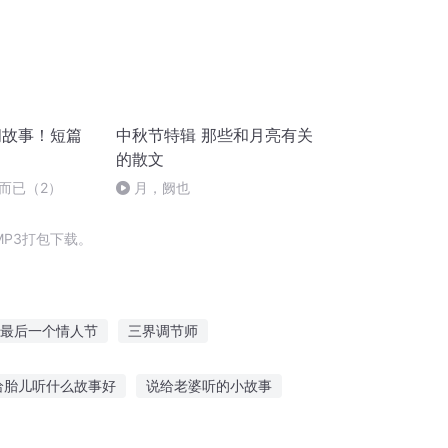
间故事！短篇
中秋节特辑 那些和月亮有关
的散文
而已（2）
月，阙也
P3打包下载。
最后一个情人节
三界调节师
千年情节之三生三世
那年那月那时节
给胎儿听什么故事好
说给老婆听的小故事
听鬼故事软件免费
晚睡故事宝宝可以听吗