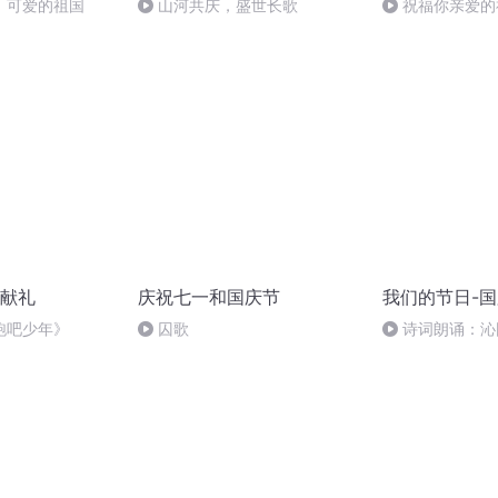
，可爱的祖国
山河共庆，盛世长歌
祝福你亲爱的
献礼
庆祝七一和国庆节
我们的节日-
跑吧少年》
囚歌
诗词朗诵：沁
读者：张继军