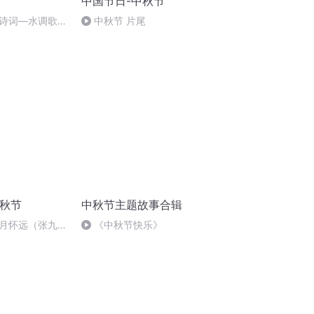
中国节日-中秋节
诗词―水调歌
中秋节 片尾
中秋节
中秋节主题故事合辑
月怀远（张九
《中秋节快乐》
张悦