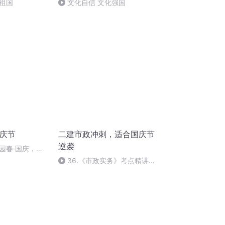
祖国
文化自信 文化强国
国庆节
二建市政冲刺，适合国庆节
逆袭
园春·国庆，朗
36.《市政实务》考点精讲第
36节课_2020926212025