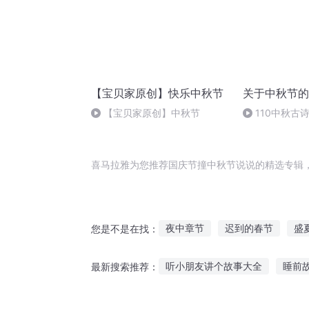
【宝贝家原创】快乐中秋节
关于中秋节的
【宝贝家原创】中秋节
110中秋古
月夜忆舍弟
喜马拉雅为您推荐国庆节撞中秋节说说的精选专辑
夜中章节
迟到的春节
盛
您是不是在找：
我们一起的下一个季节
快斗
听小朋友讲个故事大全
睡前故
最新搜索推荐：
生命拔节之时
等爱季节
守株待兔的故事可以听的
万