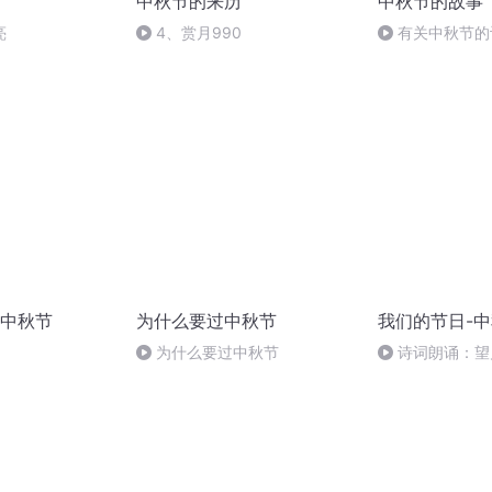
中秋节的来历
中秋节的故事
亮
4、赏月990
有关中秋节的
头.明月几时有
中秋节
为什么要过中秋节
我们的节日-
为什么要过中秋节
诗词朗诵：望
龄），朗读者：