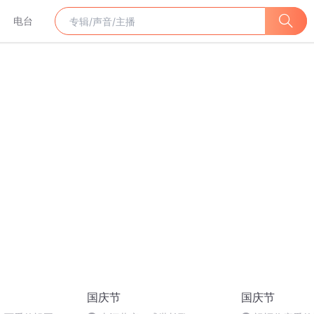
电台
国庆节
国庆节