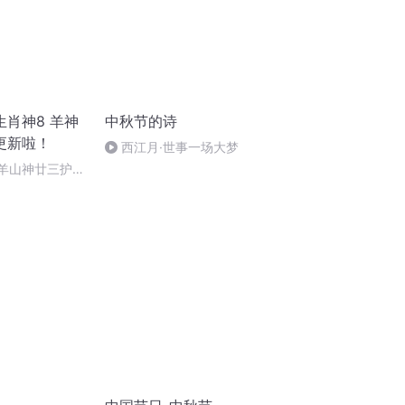
肖神8 羊神
中秋节的诗
更新啦！
西江月·世事一场大梦
 羊山神廿三护祭
祭酒（4）