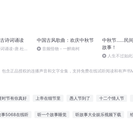
古诗词诵读
中国古风歌曲：欢庆中秋节
中秋节……民
故事！
诗词诵读-唐.杜甫-
音频怪物 - 一醉南柯
人生不过如此
，包含正品授权的连播声音和文字全集，支持免费在线试听阅读和有声书M
夏时节有你真好
上帝在细节里
愚人节到了
十二个情人节
与青子的情人节
那一年的季节
落花时节再逢君
黑白节奏
事5068在线听
听一个故事睡觉
听故事大全娱乐视频下载
夏花知时节
火影之无节操
再见这个季节
兽之王听故事
听故事南瓜小房子
蚕豆的故事讲给大家听
推荐