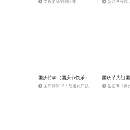
支教老师的国庆课
怎能没有你
国庆特辑（国庆节快乐）
国庆节为祖国
国庆特辑16：魏迅化口技 二
岳钲淇《奔
胡 东方红+一般唱法和原生态