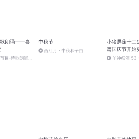
歌朗诵——喜
中秋节
小猪屏蓬十二生
诞
篇国庆节开始
西江月・中秋和子由
别节目-诗歌朗诵-
羊神祭酒 53
坛 敬天地白泽做