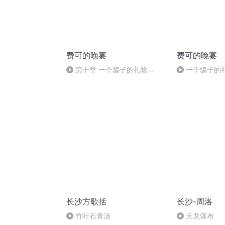
费可的晚宴
费可的晚宴
第十章 一个骗子的礼物
一个骗子的
（完）
长沙方歌括
长沙-周洛
竹叶石膏汤
天龙瀑布