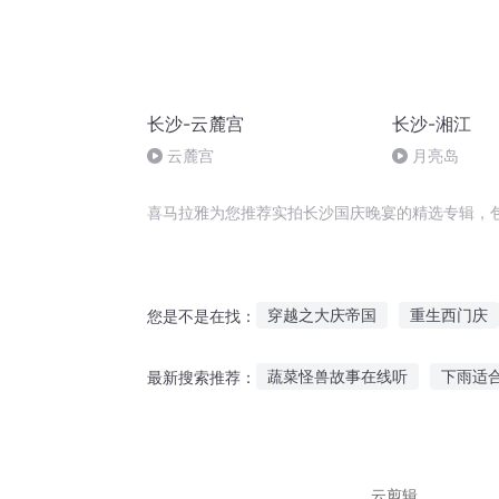
长沙-云麓宫
长沙-湘江
云麓宫
月亮岛
喜马拉雅为您推荐实拍长沙国庆晚宴的精选专辑，
穿越之大庆帝国
重生西门庆
您是不是在找：
商庆灵修仙实录
爱自拍的猫
蔬菜怪兽故事在线听
下雨适
最新搜索推荐：
嘉庆皇帝
清风晚晚来
魔
听故事小孩绘画教案中班
给
动画豆豆该听故事了
听故事
云剪辑