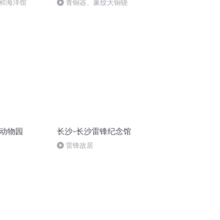
和海洋馆
青铜器、象纹大铜铙
态动物园
长沙-长沙雷锋纪念馆
雷锋故居