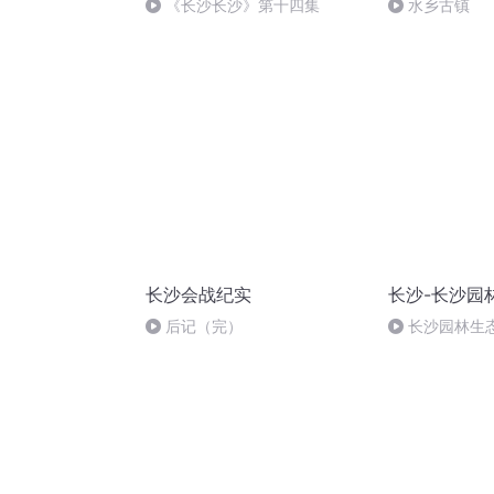
《长沙长沙》第十四集
水乡古镇
长沙会战纪实
长沙-长沙园
后记（完）
长沙园林生