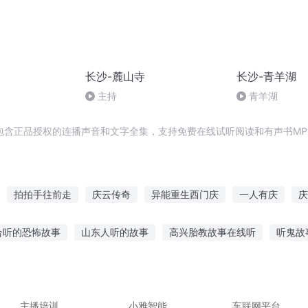
长沙-麓山寺
长沙-青羊湖
主持
青羊湖
包含正品授权的连播声音和文字全集，支持免费在线试听阅读和有声书MP
拍拍手往前走
庆云传奇
异能重生西门庆
一人有庆
庆
我的替身是拍拍熊
死神的晚宴
安庆年记事
重庆儿女
合听的恐怖故事
山东人听的故事
高兴胎教故事在线听
听鬼故
女的晚宴
猫咪听的睡前故事
听姐姐讲故事还有哪些
小熊故事公馆在线听
能得到什么效果
红酒音频故事在线听
主播培训
小雅智能
车联网平台