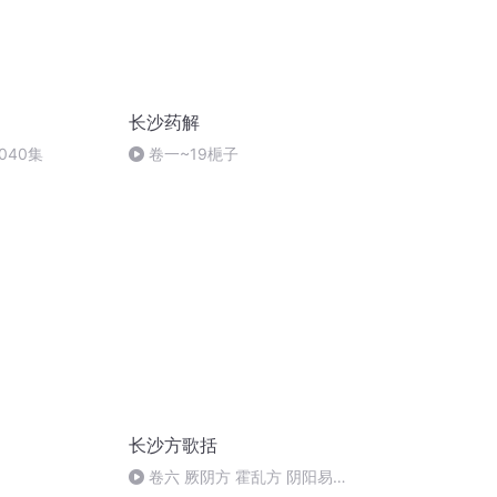
长沙药解
040集
卷一~19梔子
长沙方歌括
卷六 厥阴方 霍乱方 阴阳易差