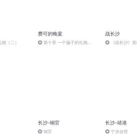
费可的晚宴
战长沙
礼物（二）
第十章 一个骗子的礼物
《战长沙》第
（完）
长沙-铜官
长沙-靖港
铜官
宁乡会馆