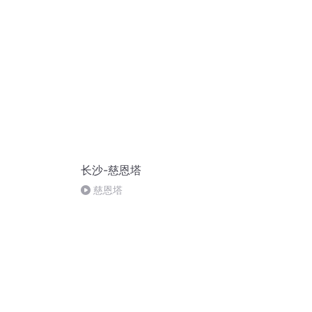
后劳复方
长沙-慈恩塔
慈恩塔