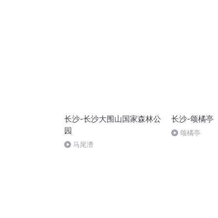
长沙-长沙大围山国家森林公
长沙-颂橘亭
园
颂橘亭
马尾漕