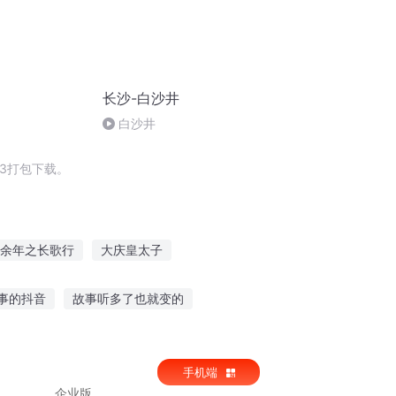
长沙-白沙井
白沙井
3打包下载。
余年之长歌行
大庆皇太子
天下为宴
巨坑之八人晚宴
大庆第一恶
事的抖音
故事听多了也就变的
女生来姨妈听故事
听个故事放松心情
手机端
企业版