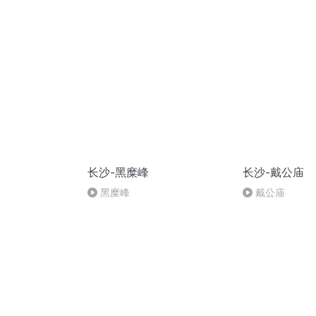
长沙-黑糜峰
长沙-戴公庙
黑糜峰
戴公庙