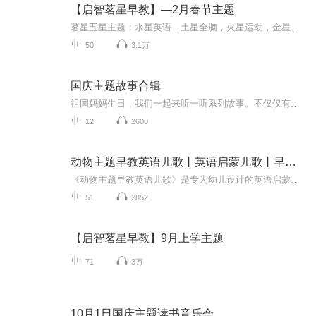
【启智茗星早教】—2月春节主题
茗星五星主题：水星英语，土星全脑，火星运动，金星英语，木星情商。 每月一主题，每周一主线，所有家庭早教活动都保持“连续剧特性” “每天十分钟，宝宝五全能” 茗星早教研习社—国内首个远程顾问式双语早教服务社群，让早教回归家庭。 为您设计体系化，连续性的家庭全能双语早教方案，帮您开发孩子0-6岁的魔法学习力~
50
3.1万
国庆主题故事合辑
祖国妈妈生日，我们一起来听一听系列故事。不仅仅有《我的祖国》，还有红军故事，也有关于战争的故事，让大家体会到和平年代的不易。
12
2600
动物主题早教英语儿歌丨英语启蒙儿歌丨早教儿歌
《动物主题早教英语儿歌》是专为幼儿设计的英语启蒙专辑，通过生动有趣的歌曲形式，让孩子在轻松愉悦的氛围中学习英语。本专辑以动物为主题，每首儿歌都围绕一种或多种动物展开，歌词简单易懂，旋律优美动听，旨在激发孩子的好奇心和探索欲，同时培养他们...
51
2852
【启智茗星早教】9月上学主题
71
3万
10月1日国庆主题读书音乐会