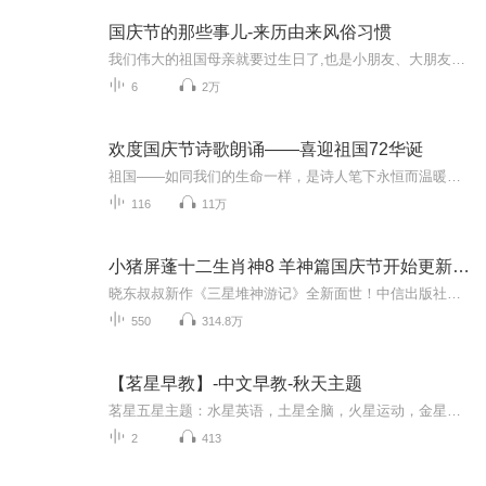
国庆节的那些事儿-来历由来风俗习惯
我们伟大的祖国母亲就要过生日了,也是小朋友、大朋友们最喜欢的“国庆小长假”或说“黄金周”还有说”国庆7天乐”的，说法真是不一而足。那么“国庆节”是怎么来的？自古以来国庆节怎么庆贺？新中国国庆节的来历，以及新中国国庆节的庆贺方式又有哪些呢？ ...
6
2万
欢度国庆节诗歌朗诵——喜迎祖国72华诞
祖国——如同我们的生命一样，是诗人笔下永恒而温暖的主题。在祖国72周年华诞来临之际，特创建这个诗歌朗诵专辑，诵读经典爱国篇章，和大家一起歌颂祖国，向国庆的献礼！祝愿伟大的祖国繁荣富强，祝愿大家国庆节快乐，度过平安快乐的黄金周假期！
116
11万
小猪屏蓬十二生肖神8 羊神篇国庆节开始更新啦！
晓东叔叔新作《三星堆神游记》全新面世！中信出版社出版！京东当当淘宝均有售！点蓝色字收听——《小猪屏蓬爆笑日记2024》《小猪屏蓬爆笑日记2》《小猪屏蓬爆笑日记1》让你笑得喘不上气！《我进故宫当富翁——小猪屏蓬故宫财商笔记》教你成为大富翁！《小...
550
314.8万
【茗星早教】-中文早教-秋天主题
茗星五星主题：水星英语，土星全脑，火星运动，金星英语，木星情商。每月一主题，每周一主线，所有家庭早教活动都保持“连续剧特性”“每天十分钟，宝宝五全能” 茗星早教研习社—国内首个远程顾问式双语早教服务社群，让早教回归家庭。为您设计体系化，...
2
413