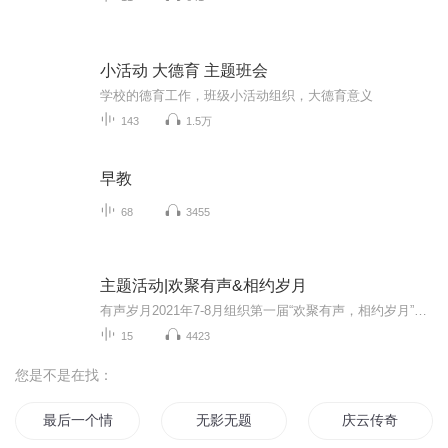
小活动 大德育 主题班会
学校的德育工作，班级小活动组织，大德育意义
143
1.5万
早教
68
3455
主题活动|欢聚有声&相约岁月
有声岁月2021年7-8月组织第一届“欢聚有声，相约岁月”主题活动，第一阶段为仅限内部学员参加的后期比赛，此为第二阶段的有声作品赛（非学员可参与）作品投票时间为8月16日-8月21日，8月22日晚举行直播点评决赛，现已圆满结束。下次活动，期待大家的参与！
15
4423
您是不是在找：
最后一个情人节
无影无题
庆云传奇