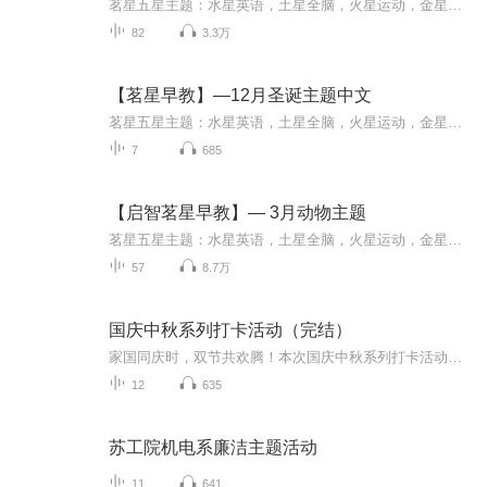
茗星五星主题：水星英语，土星全脑，火星运动，金星英语，木星情商。 每月一主题，每周一主线，所有家庭早教活动都保持“连续剧特性” “每天十分钟，宝宝五全能” 茗星早教研习社—国内首个远程顾问式双语早教服务社群，让早教回归家庭。 为您设计体系化，连续性的家庭全能双语早教方案，帮您开发孩子0-6岁的魔法学习力~
82
3.3万
【茗星早教】—12月圣诞主题中文
茗星五星主题：水星英语，土星全脑，火星运动，金星英语，木星情商。每月一主题，每周一主线，所有家庭早教活动都保持“连续剧特性”“每天十分钟，宝宝五全能” 茗星早教研习社—国内首个远程顾问式双语早教服务社群，让早教回归家庭。为您设计体系化，...
7
685
【启智茗星早教】— 3月动物主题
茗星五星主题：水星英语，土星全脑，火星运动，金星英语，木星情商。 每月一主题，每周一主线，所有家庭早教活动都保持“连续剧特性” “每天十分钟，宝宝五全能” 茗星早教研习社—国内首个远程顾问式双语早教服务社群，让早教回归家庭。 为您设计体系化，连续性的家庭全能双语早教方案，帮您开发孩子0-6岁的魔法学习力~
57
8.7万
国庆中秋系列打卡活动（完结）
家国同庆时，双节共欢腾！本次国庆中秋系列打卡活动，邀你每日解锁多元演播精彩：以诗歌为笔，歌颂祖国山河壮阔与时代华章；清晨用温暖早安问候开启元气一天，深夜以温柔晚安声语卸下疲惫；更有风趣幽默的单口相声逗趣生活，经典耐品的评书细说古今故事。...
12
635
苏工院机电系廉洁主题活动
11
641