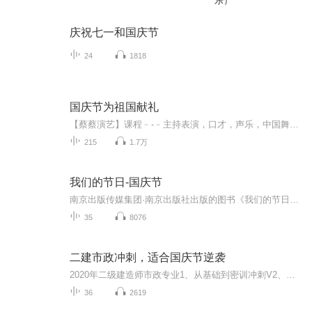
乐）
庆祝七一和国庆节
24
1818
国庆节为祖国献礼
【蔡蔡演艺】课程﹣-﹣主持表演，口才，声乐，中国舞，民族舞。独特的小舞台，专业的录音棚，每一位同学都能成为优秀的小明星。独特的教学模式，轻松上课，快乐学习！知名主持人，舞蹈家，高级教师任职授课！江南总校：河沟街42号三楼 18545856430江北分校...
215
1.7万
我们的节日-国庆节
南京出版传媒集团·南京出版社出版的图书《我们的节日》通过对中国节日文化和节日意义进行深度的挖掘，面向青少年群体构建独具特色的栏目内容，以此丰富春节、元宵节、清明节、端午节、七夕节、中秋节、重阳节等传统节日；六一节、教师节、国庆节等新兴节日的文化内涵和表现形式。促进青少年形成新的节日习俗，提升节日仪式感、认同感。音频作品由金陵朗读者联盟志愿者朗诵，南京音像出版社、金陵图书馆联合制作。
35
8076
二建市政冲刺，适合国庆节逆袭
2020年二级建造师市政专业1、从基础到密训冲刺V2、从精华课程到超压密押V3、0基础同步更新v4、持续更新到2020年考试V5、只要你跟着学让你一次稳拿证V6、渠道超压压题，超压三页纸等独家绝密压题!
36
2619