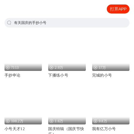
打开APP
有关国庆的手抄小号
7113
2.9万
17万
手抄申论
下播练小号
完城的小号
108.2万
1.6万
9.8万
小号天才12
国庆特辑（国庆节快
我有亿万小号