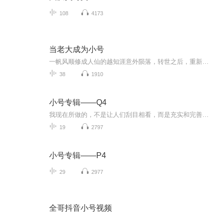
108
4173
当老大成为小号
一帆风顺修成人仙的越知涯意外陨落，转世之后，重新拜入昔日山门。 *越知涯在崇吾派努力学习的时候，经常会收到来自同窗的疑问。“道友，你那么努力读书，不觉得辛苦吗？” 越知涯淡定：“知晓读书后必能学的深奥道法，便不以为苦。” “那道友觉得何事辛苦？” 越知涯表情沉痛的放下书：“学完之后，从头开始，再学一遍。” 上辈子叱咤修真界的百殆真人转世之后，重入昔日山门，看着当年自己编纂的如山教材，感受到了什么叫“天道好轮回，苍天饶过谁”
38
1910
小号专辑——Q4
我现在所做的，不是让人们刮目相看，而是充实和完善自己。让自己不后悔不遗憾，不管明天会怎样,生命不息号声不止，娱乐自己娱乐大众。
19
2797
小号专辑——P4
29
2977
全哥抖音小号视频