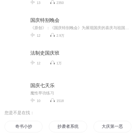
13
2350
国庆特别晚会
《原创》：《国庆特别晚会》为展现国庆的喜庆与祖国的深情我将以具体的场景切入从清晨升旗的庄严到街头巷尾的欢庆到历史与当下的交融，用优美的笔触传递对祖国的热爱与自豪！用诗歌和情感美文形式，歌颂祖国的繁荣富强，祝人民幸福安康！
12
2.9万
法制史国庆班
12
1万
国庆七天乐
魔性早功练习
10
1518
您是不是在找：
奇书小抄
抄袭者系统
大庆第一恶