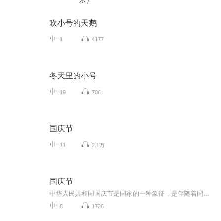
乐）
吹小号的天鹅
1
4177
冬天里的小号
19
706
国庆节
11
2.1万
国庆节
中华人民共和国国庆节是国家的一种象征，是伴随着国家的出现而出现的。让我们用诗歌朗诵歌颂祖国的繁荣富强，国泰民安。
8
1726