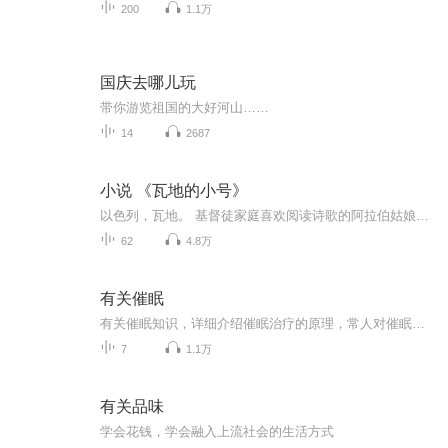
200
1.1万
国庆去哪儿玩
带你游览祖国的大好河山……
14
2687
小说 《瓦地的小号》
以色列，瓦地。 基督徒家庭喜欢阅读诗歌的阿拉伯姑娘赫达，过着宁静刻板的生活。楼上住进一位新的房客，一位来自俄罗斯的犹太异乡人。一天，楼上响起了一曲悠扬感伤的小号，赫达的心中顿时泛起万千涟漪。 希望，爱情，梦想。 在两个打得你死我活的民族之间...
62
4.8万
有关催眠
有关催眠知识，详细介绍催眠治疗的原理，常人对催眠的误解，以及催眠可以治疗的疾病，催眠治疗音频可以有效改善对应症状，催眠案例分享，催眠问答
7
1.1万
有关品味
学会花钱，学会融入上流社会的生活方式