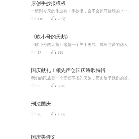
原创手抄报模板
一听到今天的作业有：手抄报，会不会抓耳挠腮的？一起来看看，总有您需要的模板在这里。
119
2.5万
《吹小号的天鹅》
《吹小号的天鹅》这是一个关于勇气、成长与爱的动人故事。天鹅路易斯克服重重困难，用它独特的方式在世界中闯荡。书中充满了奇妙的想象和温暖的情感，能深深触动孩子们的心灵，也会让大人们回忆起童年的纯真与梦想。让我们一起跟随路易斯的脚步，开启这场...
17
795
国庆献礼！领先声创国庆诗歌特辑
我们的民族是一个坚韧不拔的民族，历史给予我们的苦难都变成了闪着金光的勋章！我们的国家是一个龙腾虎跃的国家，那条巨龙正以不可阻挡之势崛起于神奇的东方！------------------------------------------------值此祖国70周年华诞之际，领先声创以诗歌向祖国献礼！用我们的声音、用我们的热血、用我们的灵魂诵读经典爱国篇章，歌颂我们的祖国！永远繁荣富强！
8
6076
刑法国庆
26
1.7万
国庆美诗文