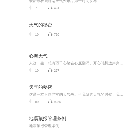
最新最权威济南天气资讯，第一时间发布
7
491
天气的秘密
10
710
心海天气
人这一生，总有万千心绪在心底翻涌。开心时想放声奔赴，迷茫时想独自沉淀，遗憾时暗自释怀，疲惫时渴望片刻安宁，倔强时不肯妥协，柔软时又渴望被理解。这张专辑，没有华丽的编曲噱头，只为收纳普通人最真实的百态心情。每一首歌，对应一种当下的心态，藏...
10
277
天气的秘密
这是一本不同寻常的天气书。当我研究天气的时候，我并非盯着屏幕上的图表看，而是绕着一棵树转转，上街走走，从中发现线索，并获取关于当下、过去和未来天气的启示。这种方式能带领我们进入一片鲜为人知的奇妙领域：小气候。让我们享受小范围的局部观察，...
80
9236
地震预报管理条例
地震预报管理条例！