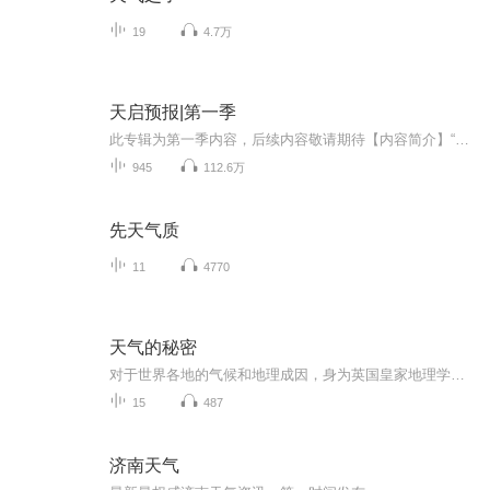
19
4.7万
天启预报|第一季
此专辑为第一季内容，后续内容敬请期待【内容简介】“我想要挨一顿毒打，请问这里有漂亮小姐姐吗？没有的话我等会再问一次……”——灾厄之剑、旧世界守墓人、调律师、最后的天国捍卫者、天文会金牌牛郎、二十四个毁灭因素之一、淮海路小佩奇、深渊烈日、...
945
112.6万
先天气质
11
4770
天气的秘密
对于世界各地的气候和地理成因，身为英国皇家地理学会会员的特里斯坦·古利亲自为你讲述世界的气象为何会这样。
15
487
济南天气