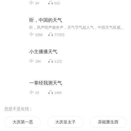
24
912
听，中国的天气
听，风声雨声服务声，天气节气超人气，中国天气权威天团组合，每天奉上中国的天气预报，你想知道的天气都在这里！
2358
7779万
小主播播天气
194
1.2万
一掌经我测天气
23
1444
您是不是在找：
大庆第一恶
大庆皇太子
异能重生西门庆