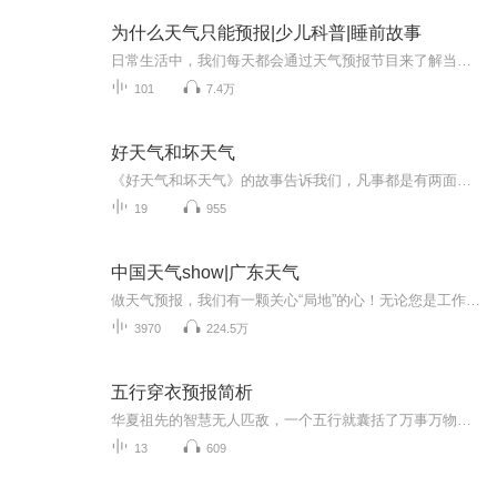
为什么天气只能预报|少儿科普|睡前故事
日常生活中，我们每天都会通过天气预报节目来了解当天及最近几天的天气状况。为什么天气只能预报呢？本书针对青少年读者设计，通过五个部分图文并茂地回答了这个问题。这五个部分是：天气预报是什么、天气预报怎么报、天气预报中的表达术语、动植物预报天...
101
7.4万
好天气和坏天气
《好天气和坏天气》的故事告诉我们，凡事都是有两面性的，有好的一面，也有坏的一面，如果我们总是盯着事情坏的一面，那么我们就不会快乐。如果我们变化一下看问题的角度，把着眼点盯着事物好的一面看，那我们的烦恼就会减少很多。
19
955
中国天气show|广东天气
做天气预报，我们有一颗关心“局地”的心！无论您是工作生活在广东，还是出差旅游在广东，我们用更精准的落地、更精细的服务，为您的出行撑起一片艳阳天。
3970
224.5万
五行穿衣预报简析
华夏祖先的智慧无人匹敌，一个五行就囊括了万事万物，而颜色又被赋予了丰富的属相。里面的学问博大精深，而我希望能抛砖引玉，让喜欢这方面的国人更多的关注和学习我们中国几千年悠久有底蕴的风水文化知识,学以致用并发扬光大。
13
609