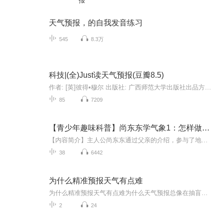
报
天气预报，的自我发音练习
545
8.3万
科技|(全)Just读天气预报(豆瓣8.5)
作者: [英]彼得•穆尔 出版社: 广西师范大学出版社出品方: 新民说副标题: 一部科学探险史译者: 张朋亮 出版年: 2019-2页数: 528定价: 68.00装帧: 平装ISBN: 9787549576913菜评：4星▼内容简介19世纪以前，天气一直是一个神秘的存在。暴雨、海啸、雷电、冰...
85
7209
【青少年趣味科普】尚东东学气象1：怎样做天气预报
【内容简介】主人公尚东东通过父亲的介绍，参与了地面气象观测、高空气象观测、气象数据通讯、天气预报制作、电视天气预报节目制作，全程了解了天气预报制作的全过程，并通过专业技术人员的介绍，了解其中的原理和知识。语言通俗、质朴，介绍知识生动活泼...
38
6442
为什么精准预报天气有点难
为什么精准预报天气有点难为什么天气预报总像在抽盲盒？老中医用把脉来给你打个比方 每到雨季，手机里的天气预报App就像叛逆期的孩子——说好下午三点下雨，结果艳阳高照；预报晴天万里，转眼就被淋成落汤鸡。这事儿要搁中医里，就好比你让大夫隔着一层...
2
24