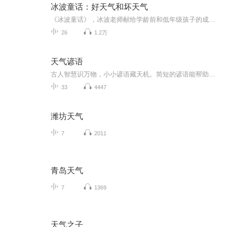
冰波童话：好天气和坏天气
《冰波童话》，冰波老师献给学龄前和低年级孩子的成长礼物《好天气和坏天气》精选二三十篇童话，涵盖爱、善良、互助、感恩等主题，并分别以冰波入选统编小学语文教材的作品为书名，旨在打造名家经典与课本作家之意。贴近教学要求，集知识性、艺术性、实用性于一身，被编入小学语文教材中。这些作品或呼唤亲情，或充满智慧，或体味友情，或感受成长，或温暖感人，或幽默风趣，从多个方面带给孩子爱与温情的启迪以及心灵与智慧的成长。...
26
1.2万
天气谚语
古人智慧识万物，小小谚语藏天机。简短的谚语能帮助人们提前预测天气变化。
33
4447
潍坊天气
7
2011
青岛天气
7
1369
天气之子