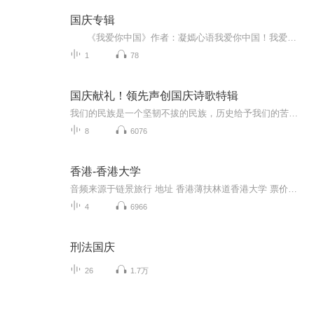
国庆专辑
《我爱你中国》作者：凝嫣心语我爱你中国！我爱你春天蓬勃的秧苗；我爱你秋日金黄的硕果。我爱你中国！我爱你青松气质，我爱你红梅品格！我爱你家乡的甜蔗好像乳汁滋润着我的心窝。我爱你中国，我要把最美的歌儿献给你，我的母亲我的祖国。我爱你中国，我爱...
1
78
国庆献礼！领先声创国庆诗歌特辑
我们的民族是一个坚韧不拔的民族，历史给予我们的苦难都变成了闪着金光的勋章！我们的国家是一个龙腾虎跃的国家，那条巨龙正以不可阻挡之势崛起于神奇的东方！------------------------------------------------值此祖国70周年华诞之际，领先声创以诗歌向祖国献礼！用我们的声音、用我们的热血、用我们的灵魂诵读经典爱国篇章，歌颂我们的祖国！永远繁荣富强！
8
6076
香港-香港大学
音频来源于链景旅行 地址 香港薄扶林道香港大学 票价描述 免费开放。 开放时间 除教室、图书馆和礼堂，其余地方全天开放自由出入 乘车信息 暂无
4
6966
刑法国庆
26
1.7万