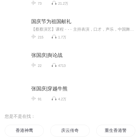
73
21.2万
国庆节为祖国献礼
【蔡蔡演艺】课程﹣-﹣主持表演，口才，声乐，中国舞，民族舞。独特的小舞台，专业的录音棚，每一位同学都能成为优秀的小明星。独特的教学模式，轻松上课，快乐学习！知名主持人，舞蹈家，高级教师任职授课！江南总校：河沟街42号三楼 18545856430江北分校...
215
1.7万
张国庆|舆论战
22
4713
张国庆|穿越牛熊
91
4.2万
您是不是在找：
香港神鹰
庆云传奇
重生香港警察