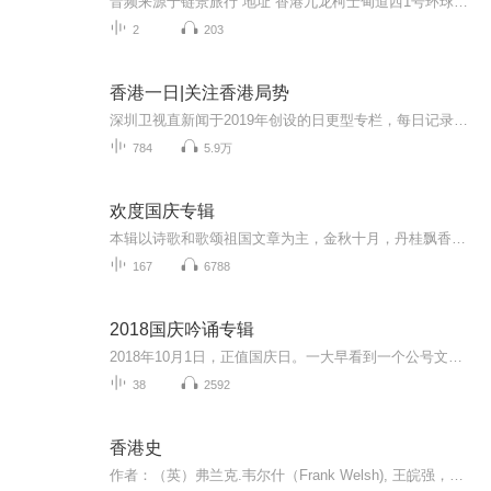
音频来源于链景旅行 地址 香港九龙柯士甸道西1号环球贸易广场100楼(近港铁九龙站C1,D1出口,近港铁柯士甸站D出口) 票价描述 暂无 开放时间 全天 乘车信息 暂无
2
203
香港一日|关注香港局势
深圳卫视直新闻于2019年创设的日更型专栏，每日记录香港发生的新闻事件。创立至今已连续更新超1000篇，多篇图文全网点击量超100万，包括香港海关等在内的多个部门均向《香港一日》提供信息。
784
5.9万
欢度国庆专辑
本辑以诗歌和歌颂祖国文章为主，金秋十月，丹桂飘香，在这个充满丰收喜悦的季节里，我们满怀激动和自豪，迎来了中华人民共和国76周年华诞。这不仅是一个庄重的纪念日，更是全体中华儿女共同欢庆的盛大的节日，承载着深厚的民族情感和历史意义.
167
6788
2018国庆吟诵专辑
2018年10月1日，正值国庆日。一大早看到一个公号文章，正是文天祥的《己卯十月一日至燕越五日罹狴犴有感而赋》。当然，彼十一非当今的十一。不过数字的巧合还是让人感触，今天拿来读一读，体味一番历史英杰的民族情怀，恰也当时。 根据诗题来看，这组诗是写于十月一日至十月五日之间，是文天祥被俘之后所作，这些诗作不仅有凛凛正气，更也能看的到他百端交集的复杂情感。另一首于右任先生的《望大陆》，微信公号有称《望乡》，一句“山之上国之殇”荡气回肠，一并兴起拿来读了一读。仓促间多有瑕疵...
38
2592
香港史
作者：（英）弗兰克.韦尔什（Frank Welsh), 王皖强，黄亚红译中央编译出版社出版 播音：大卫本书以一个西方学者的视角详细介绍了自1840年至1993年长达近150年的时间跨度内，中英两国从冲突的发生，到香港的命运历程，特别详细介绍了香港历任总督对香港的...