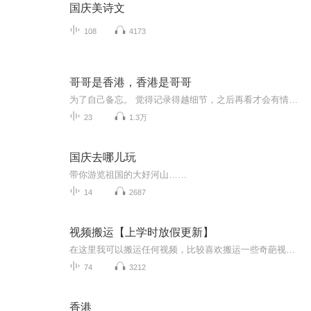
国庆美诗文
108
4173
哥哥是香港，香港是哥哥
为了自己备忘。 觉得记录得越细节，之后再看才会有情景再现一样的画面感，所以话会挺多。
23
1.3万
国庆去哪儿玩
带你游览祖国的大好河山……
14
2687
视频搬运【上学时放假更新】
在这里我可以搬运任何视频，比较喜欢搬运一些奇葩视频，想搬运什么视频，可以在评论区评论或私聊，如有侵权请告诉我，谢谢
74
3212
香港