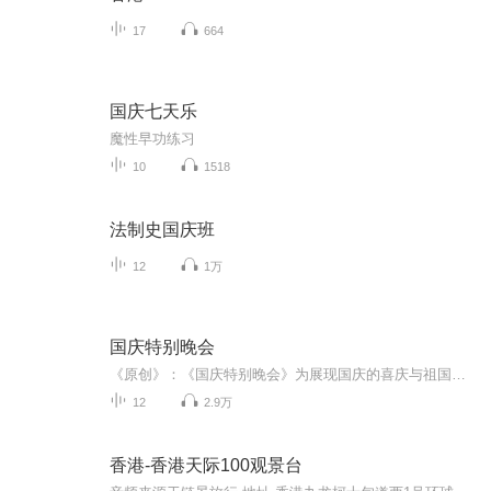
17
664
国庆七天乐
魔性早功练习
10
1518
法制史国庆班
12
1万
国庆特别晚会
《原创》：《国庆特别晚会》为展现国庆的喜庆与祖国的深情我将以具体的场景切入从清晨升旗的庄严到街头巷尾的欢庆到历史与当下的交融，用优美的笔触传递对祖国的热爱与自豪！用诗歌和情感美文形式，歌颂祖国的繁荣富强，祝人民幸福安康！
12
2.9万
香港-香港天际100观景台