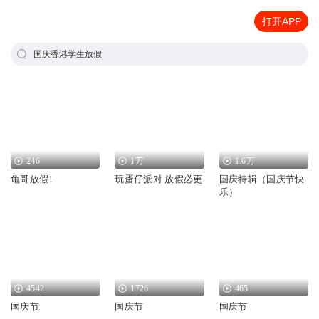
打开APP
国庆香港学生放假
246
1万
1.6万
龟哥放假1
玩蛋仔派对 放假必更
国庆特辑（国庆节快
乐）
4542
1726
465
国庆节
国庆节
国庆节