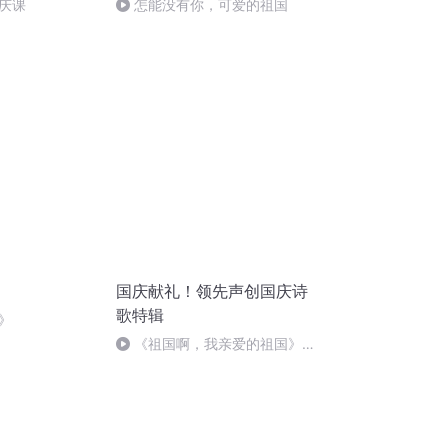
庆课
怎能没有你，可爱的祖国
国庆献礼！领先声创国庆诗
歌特辑
》
《祖国啊，我亲爱的祖国》温
婉