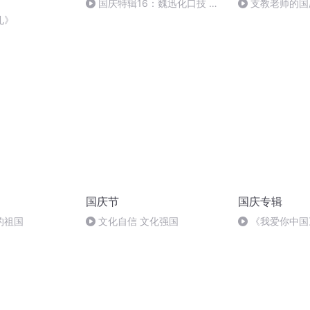
国庆特辑16：魏迅化口技 二
支教老师的国
胡 东方红+一般唱法和原生态
礼》
国庆节
国庆专辑
的祖国
文化自信 文化强国
《我爱你中国