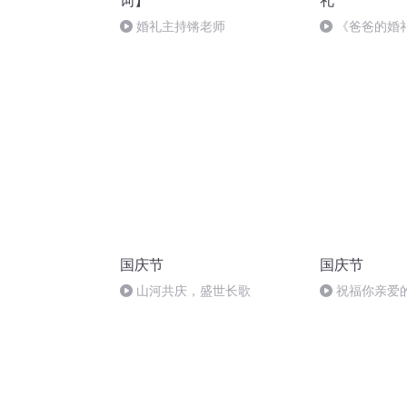
词】
礼
婚礼主持锵老师
《爸爸的婚
国庆节
国庆节
山河共庆，盛世长歌
祝福你亲爱