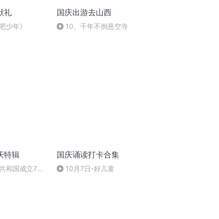
献礼
国庆出游去山西
吧少年》
10、千年不倒悬空寺
庆特辑
国庆诵读打卡合集
共和国成立73
10月7日-好儿童
场举行升国旗仪式