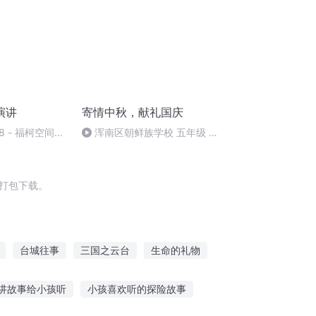
演讲
寄情中秋，献礼国庆
 - 福柯空间回
浑南区朝鲜族学校 五年级 孙
多永
3打包下载。
台城往事
三国之云台
生命的礼物
礼书生
灵台道心
大庆皇太子
讲故事给小孩听
小孩喜欢听的探险故事