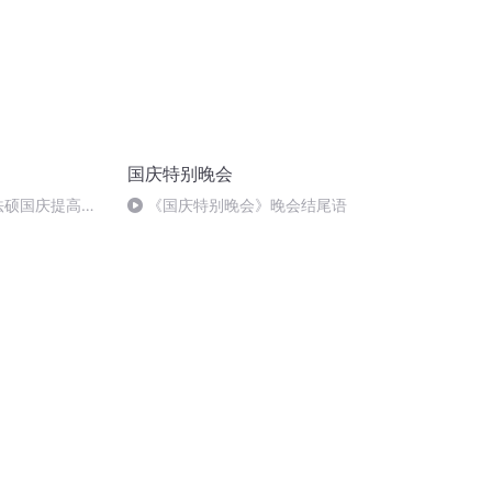
国庆特别晚会
成法硕国庆提高班
《国庆特别晚会》晚会结尾语
)