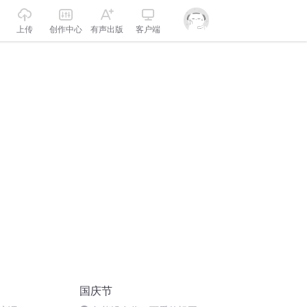
上传
创作中心
有声出版
客户端
国庆节