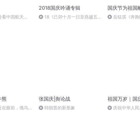
2018国庆吟诵专辑
国庆节为祖国
号看中国航天
18《己卯十月一日至燕越五
岳钲淇《奔跑
日罹狴犴有感而赋》组律18首
文天祥 自由吟诵
牛熊
张国庆|舆论战
祖国万岁｜国
近在眼前，俄乌冲
特朗普的新形象
庆祝中华人民
，将会如何发展？
周年 天安门广