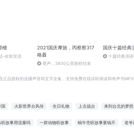
滑稽
2021国庆摩旅，丙察察317
国庆十篇经典
格聂
达-欢歌笑语
十篇经典演讲8
归异托邦演讲
尾声，3800公里路程结束
包含正品授权的连播声音和文字全集，支持免费在线试听阅读和有声书MP
帝国
火影世界台风传
生日礼物
上古战台
来到台北的梦想
台歌后
神之礼物
仙界斗神台
云台剑歌
重庆儿女
无
络听故事用流量吗
一群动物听故事
蜗牛壳听故事要钱不
老爷