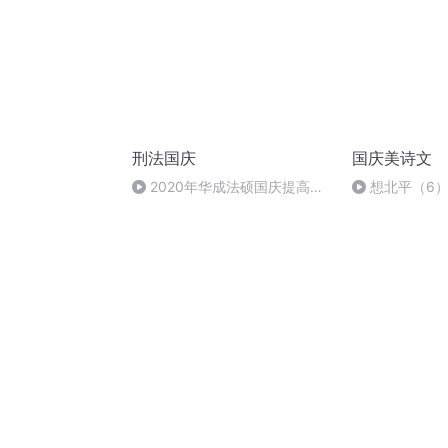
刑法国庆
国庆美诗文
2020年华成法硕国庆提高班
想北平（6
刑法陈 (26)