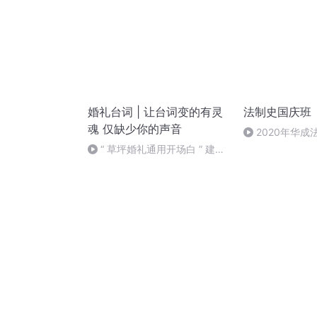
婚礼台词 | 让台词变的有灵
法制史国庆班
魂 仅缺少你的声音
）
2020年华
法制史马志冰 (12
“ 草坪婚礼通用开场白 ” 建议
睡觉前听 声音有点小