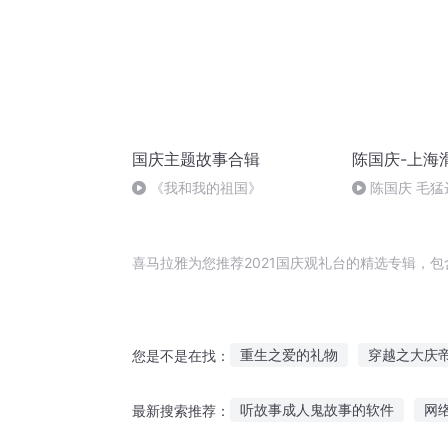
国庆主题故事合辑
陈国庆-上海
《我和我的祖国》
陈国庆 毛猛
喜马拉雅为您推荐2021国庆观礼台的精选专辑，
重生之爱的礼物
穿越之大庆
您是不是在找：
太一观观主
庆云传奇
天
听故事成人鬼故事的软件
网
最新搜索推荐：
一人有庆