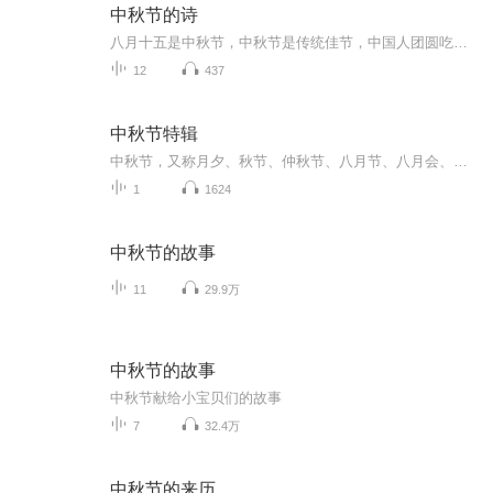
中秋节的诗
八月十五是中秋节，中秋节是传统佳节，中国人团圆吃月饼的日子，这个节日自古就有，所以留下了不少关于中秋节的诗
12
437
中秋节特辑
中秋节，又称月夕、秋节、仲秋节、八月节、八月会、追月节、玩月节、拜月节、女儿节或团圆节，是流行于中国众多民族与汉字文化圈诸国的传统文化节日，时在农历八月十五；因其恰值三秋之半，故名，也有些地方将中秋节定在八月十六。[1-2] 中秋节始于唐朝...
1
1624
中秋节的故事
11
29.9万
中秋节的故事
中秋节献给小宝贝们的故事
7
32.4万
中秋节的来历