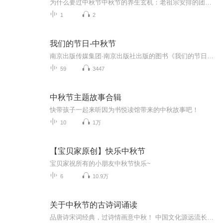
为什么要过中秋节中秋节的养生玄机：老祖宗安排的团圆节，暗藏多少健康密码？ 朋友，你有没有发现，中秋节就像被设置在年度日程表上的一个强制“系统更新”？平时工作群里静如死水，这天突然集体复活，连失联十年的前同事都能蹦出来发句“中秋快乐”。...
1
2
我们的节日-中秋节
南京出版传媒集团·南京出版社出版的图书《我们的节日》通过对中国节日文化和节日意义进行深度的挖掘，面向青少年群体构建独具特色的栏目内容，以此丰富春节、元宵节、清明节、端午节、七夕节、中秋节、重阳节等传统节日；六一节、教师节、国庆节等新兴节日的文化内涵和表现形式。促进青少年形成新的节日习俗，提升节日仪式感、认同感。音频作品由金陵朗读者联盟志愿者朗诵，南京音像出版社、金陵图书馆联合制作。
59
3447
中秋节主题故事合辑
快带孩子一起来听因为书悦读馆带来的中秋故事吧！
10
1万
【宝贝家原创】快乐中秋节
宝贝家祝所有的小朋友中秋节快乐~
6
10.9万
关于中秋节的古诗词诵读
品唐诗宋词经典，过诗情画意中秋！ 中国文化源远流长，博大精深，诗词向来是以其阳春白雪式的唯美典雅，吸引了无数虔诚的追随者，尤其是那些集作者思想、感情、智慧、创造力于一身的千古名句，虽历经千载沧桑仍熠熠生辉，尽管在现代文明的嘈杂与喧嚣中独自...