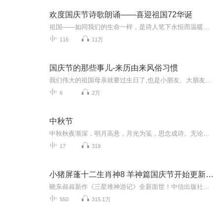
欢度国庆节诗歌朗诵——喜迎祖国72华诞
祖国——如同我们的生命一样，是诗人笔下永恒而温暖的主题。在祖国72周年华诞来临之际，特创建这个诗歌朗诵专辑，诵读经典爱国篇章，和大家一起歌颂祖国，向国庆的献礼！祝愿伟大的祖国繁荣富强，祝愿大家国庆节快乐，度过平安快乐的黄金周假期！
116
11万
国庆节的那些事儿-来历由来风俗习惯
我们伟大的祖国母亲就要过生日了,也是小朋友、大朋友们最喜欢的“国庆小长假”或说“黄金周”还有说”国庆7天乐”的，说法真是不一而足。那么“国庆节”是怎么来的？自古以来国庆节怎么庆贺？新中国国庆节的来历，以及新中国国庆节的庆贺方式又有哪些呢？ ...
6
2万
中秋节
中秋秋夜渐深，明月高悬，月光为笺，思念成诗。无论天涯咫尺，此刻共沐清辉，团圆与守望，都化作心底最暖的灯火。
17
319
小猪屏蓬十二生肖神8 羊神篇国庆节开始更新啦！
晓东叔叔新作《三星堆神游记》全新面世！中信出版社出版！京东当当淘宝均有售！点蓝色字收听——《小猪屏蓬爆笑日记2024》《小猪屏蓬爆笑日记2》《小猪屏蓬爆笑日记1》让你笑得喘不上气！《我进故宫当富翁——小猪屏蓬故宫财商笔记》教你成为大富翁！《小...
550
315.1万