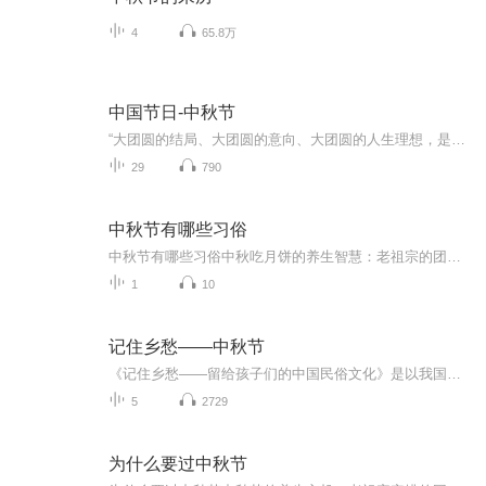
4
65.8万
中国节日-中秋节
“大团圆的结局、大团圆的意向、大团圆的人生理想，是中国文化的情结……”正因为圆满的月亮，与人间情感生活有了这样密不可分的联系，我们的诗人才会发出“月是故乡明”的感慨。在一年的时序中，中秋节所在的是秋季中期，天气不冷不热，白昼与夜晚均等，...
29
790
中秋节有哪些习俗
中秋节有哪些习俗中秋吃月饼的养生智慧：老祖宗的团圆密码全藏在这张饼里 （开篇先抛个灵魂拷问）您有没有想过，为什么中秋节非得跟月饼死磕？就像现代人追剧必须配奶茶，古人赏月手里不攥块月饼就跟缺了充电宝似的浑身不自在。今天咱们就扒一扒这块油...
1
10
记住乡愁——中秋节
《记住乡愁——留给孩子们的中国民俗文化》是以我国民俗事象的精彩节点为圆心，广泛地辐射民俗生活的方方面面，资料翔实、梳理系统，具有很高的文化史料价值和现实意义，对于长期忽视生活中的优秀传统文化活态传承的倾向是一种矫正。...
5
2729
为什么要过中秋节