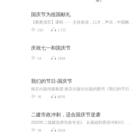
乐）
国庆节为祖国献礼
【蔡蔡演艺】课程﹣-﹣主持表演，口才，声乐，中国舞，民族舞。独特的小舞台，专业的录音棚，每一位同学都能成为优秀的小明星。独特的教学模式，轻松上课，快乐学习！知名主持人，舞蹈家，高级教师任职授课！江南总校：河沟街42号三楼 18545856430江北分校...
215
1.7万
庆祝七一和国庆节
24
1818
我们的节日-国庆节
南京出版传媒集团·南京出版社出版的图书《我们的节日》通过对中国节日文化和节日意义进行深度的挖掘，面向青少年群体构建独具特色的栏目内容，以此丰富春节、元宵节、清明节、端午节、七夕节、中秋节、重阳节等传统节日；六一节、教师节、国庆节等新兴节日的文化内涵和表现形式。促进青少年形成新的节日习俗，提升节日仪式感、认同感。音频作品由金陵朗读者联盟志愿者朗诵，南京音像出版社、金陵图书馆联合制作。
35
8076
二建市政冲刺，适合国庆节逆袭
2020年二级建造师市政专业1、从基础到密训冲刺V2、从精华课程到超压密押V3、0基础同步更新v4、持续更新到2020年考试V5、只要你跟着学让你一次稳拿证V6、渠道超压压题，超压三页纸等独家绝密压题!
36
2619