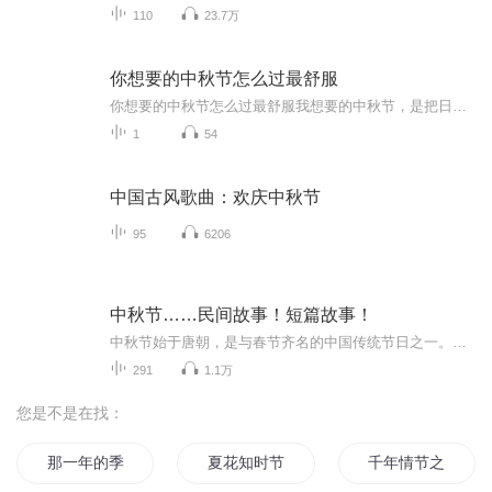
110
23.7万
你想要的中秋节怎么过最舒服
你想要的中秋节怎么过最舒服我想要的中秋节，是把日子过成一首诗中秋于我，从来不是一个需要刻意营造热闹的节日。比起人潮涌动的景区、筹交错的宴席，我更向往一种浸透在时光里的“舒服”——它藏在晨光里的桂香里，裹在傍晚的晚风里，落在家人闲的谈笑里...
1
54
中国古风歌曲：欢庆中秋节
95
6206
中秋节……民间故事！短篇故事！
中秋节始于唐朝，是与春节齐名的中国传统节日之一。中秋节自古便有祭月、赏月、拜月、吃月饼、赏桂花、饮桂花酒等习俗，为寄托思念故乡、思念亲人之情，以月之圆，兆人之团圆。流传至今，经久不息。民间故事！少儿读物！健康养生！
291
1.1万
您是不是在找：
那一年的季节
夏花知时节
千年情节之三生三