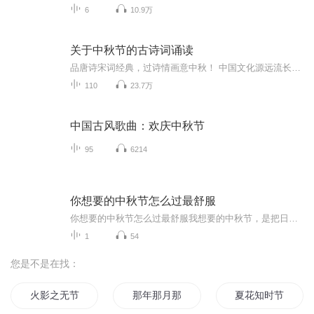
6
10.9万
关于中秋节的古诗词诵读
品唐诗宋词经典，过诗情画意中秋！ 中国文化源远流长，博大精深，诗词向来是以其阳春白雪式的唯美典雅，吸引了无数虔诚的追随者，尤其是那些集作者思想、感情、智慧、创造力于一身的千古名句，虽历经千载沧桑仍熠熠生辉，尽管在现代文明的嘈杂与喧嚣中独自...
110
23.7万
中国古风歌曲：欢庆中秋节
95
6214
你想要的中秋节怎么过最舒服
你想要的中秋节怎么过最舒服我想要的中秋节，是把日子过成一首诗中秋于我，从来不是一个需要刻意营造热闹的节日。比起人潮涌动的景区、筹交错的宴席，我更向往一种浸透在时光里的“舒服”——它藏在晨光里的桂香里，裹在傍晚的晚风里，落在家人闲的谈笑里...
1
54
您是不是在找：
火影之无节操
那年那月那时节
夏花知时节