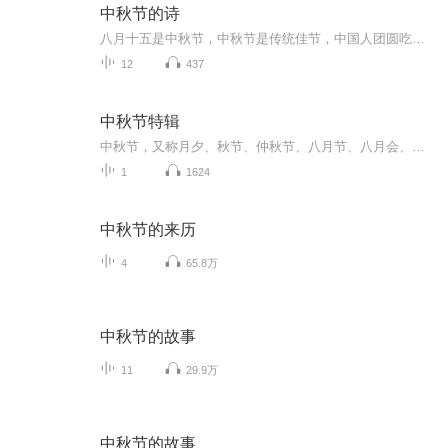
中秋节的诗
八月十五是中秋节，中秋节是传统佳节，中国人团圆吃月饼的日子，这个节日自古就有，所以留下了不少关于中秋节的诗
12
437
中秋节特辑
中秋节，又称月夕、秋节、仲秋节、八月节、八月会、追月节、玩月节、拜月节、女儿节或团圆节，是流行于中国众多民族与汉字文化圈诸国的传统文化节日，时在农历八月十五；因其恰值三秋之半，故名，也有些地方将中秋节定在八月十六。[1-2] 中秋节始于唐朝...
1
1624
中秋节的来历
4
65.8万
中秋节的故事
11
29.9万
中秋节的故事