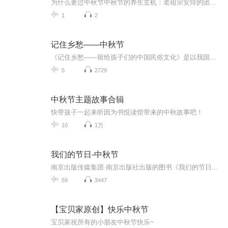
为什么要过中秋节中秋节的养生玄机：老祖宗安排的团圆节，暗藏多少健康密码？ 朋友，你有没有发现，中秋节就像被设置在年度日程表上的一个强制“系统更新”？平时工作群里静如死水，这天突然集体复活，连失联十年的前同事都能蹦出来发句“中秋快乐”。...
1
2
记住乡愁——中秋节
《记住乡愁——留给孩子们的中国民俗文化》是以我国民俗事象的精彩节点为圆心，广泛地辐射民俗生活的方方面面，资料翔实、梳理系统，具有很高的文化史料价值和现实意义，对于长期忽视生活中的优秀传统文化活态传承的倾向是一种矫正。...
5
2729
中秋节主题故事合辑
快带孩子一起来听因为书悦读馆带来的中秋故事吧！
10
1万
我们的节日-中秋节
南京出版传媒集团·南京出版社出版的图书《我们的节日》通过对中国节日文化和节日意义进行深度的挖掘，面向青少年群体构建独具特色的栏目内容，以此丰富春节、元宵节、清明节、端午节、七夕节、中秋节、重阳节等传统节日；六一节、教师节、国庆节等新兴节日的文化内涵和表现形式。促进青少年形成新的节日习俗，提升节日仪式感、认同感。音频作品由金陵朗读者联盟志愿者朗诵，南京音像出版社、金陵图书馆联合制作。
59
3447
【宝贝家原创】快乐中秋节
宝贝家祝所有的小朋友中秋节快乐~