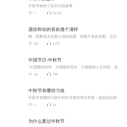
中秋节献给小宝贝们的故事
7
32.4万
愿你和你的喜欢撞个满怀
嗨，我要成为你最心动的相遇，和最不舍的别离。迈过万物从未慌张，唯独见你方寸大乱……本专辑以甜蜜情话为主线，用短明了的情感短句，换你一个甜甜的微笑……不管你正热恋、失恋、还是未恋……生活明朗，万物可爱，春暖花开，来日可期…！前世之缘，今生之福，愿你和你的喜欢撞个满怀！关注我，爱你呦
83
9.2万
中国节日-中秋节
“大团圆的结局、大团圆的意向、大团圆的人生理想，是中国文化的情结……”正因为圆满的月亮，与人间情感生活有了这样密不可分的联系，我们的诗人才会发出“月是故乡明”的感慨。在一年的时序中，中秋节所在的是秋季中期，天气不冷不热，白昼与夜晚均等，...
29
790
中秋节有哪些习俗
中秋节有哪些习俗中秋吃月饼的养生智慧：老祖宗的团圆密码全藏在这张饼里 （开篇先抛个灵魂拷问）您有没有想过，为什么中秋节非得跟月饼死磕？就像现代人追剧必须配奶茶，古人赏月手里不攥块月饼就跟缺了充电宝似的浑身不自在。今天咱们就扒一扒这块油...
1
10
为什么要过中秋节