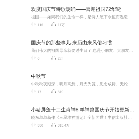
欢度国庆节诗歌朗诵——喜迎祖国72华诞
祖国——如同我们的生命一样，是诗人笔下永恒而温暖的主题。在祖国72周年华诞来临之际，特创建这个诗歌朗诵专辑，诵读经典爱国篇章，和大家一起歌颂祖国，向国庆的献礼！祝愿伟大的祖国繁荣富强，祝愿大家国庆节快乐，度过平安快乐的黄金周假期！
116
11万
国庆节的那些事儿-来历由来风俗习惯
我们伟大的祖国母亲就要过生日了,也是小朋友、大朋友们最喜欢的“国庆小长假”或说“黄金周”还有说”国庆7天乐”的，说法真是不一而足。那么“国庆节”是怎么来的？自古以来国庆节怎么庆贺？新中国国庆节的来历，以及新中国国庆节的庆贺方式又有哪些呢？ ...
6
2万
中秋节
中秋秋夜渐深，明月高悬，月光为笺，思念成诗。无论天涯咫尺，此刻共沐清辉，团圆与守望，都化作心底最暖的灯火。
17
319
小猪屏蓬十二生肖神8 羊神篇国庆节开始更新啦！
晓东叔叔新作《三星堆神游记》全新面世！中信出版社出版！京东当当淘宝均有售！点蓝色字收听——《小猪屏蓬爆笑日记2024》《小猪屏蓬爆笑日记2》《小猪屏蓬爆笑日记1》让你笑得喘不上气！《我进故宫当富翁——小猪屏蓬故宫财商笔记》教你成为大富翁！《小...
550
315.4万