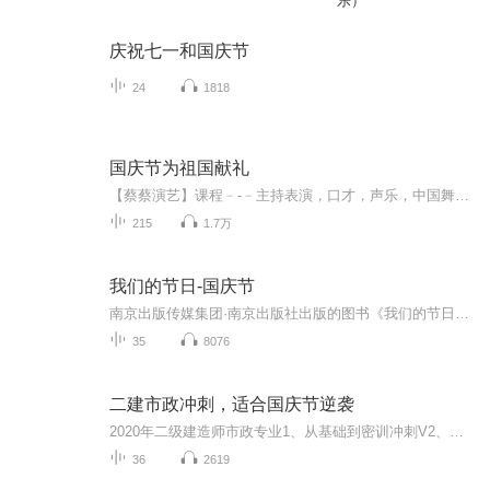
乐）
庆祝七一和国庆节
24
1818
国庆节为祖国献礼
【蔡蔡演艺】课程﹣-﹣主持表演，口才，声乐，中国舞，民族舞。独特的小舞台，专业的录音棚，每一位同学都能成为优秀的小明星。独特的教学模式，轻松上课，快乐学习！知名主持人，舞蹈家，高级教师任职授课！江南总校：河沟街42号三楼 18545856430江北分校...
215
1.7万
我们的节日-国庆节
南京出版传媒集团·南京出版社出版的图书《我们的节日》通过对中国节日文化和节日意义进行深度的挖掘，面向青少年群体构建独具特色的栏目内容，以此丰富春节、元宵节、清明节、端午节、七夕节、中秋节、重阳节等传统节日；六一节、教师节、国庆节等新兴节日的文化内涵和表现形式。促进青少年形成新的节日习俗，提升节日仪式感、认同感。音频作品由金陵朗读者联盟志愿者朗诵，南京音像出版社、金陵图书馆联合制作。
35
8076
二建市政冲刺，适合国庆节逆袭
2020年二级建造师市政专业1、从基础到密训冲刺V2、从精华课程到超压密押V3、0基础同步更新v4、持续更新到2020年考试V5、只要你跟着学让你一次稳拿证V6、渠道超压压题，超压三页纸等独家绝密压题!
36
2619