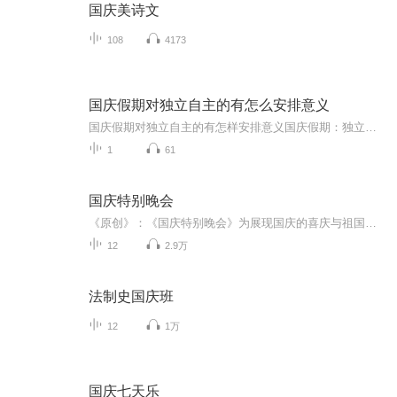
国庆美诗文
108
4173
国庆假期对独立自主的有怎么安排意义
国庆假期对独立自主的有怎样安排意义国庆假期：独立自主生活的“试金石”与“充电场”一自主规划：构建独立自主生活的“蓝图能力”二生活实践：夯实独立自主生活的“技能底座”三自我探索：深化独立自主生活的“精神内核”四假期意义：从“短期体验”到“...
1
61
国庆特别晚会
《原创》：《国庆特别晚会》为展现国庆的喜庆与祖国的深情我将以具体的场景切入从清晨升旗的庄严到街头巷尾的欢庆到历史与当下的交融，用优美的笔触传递对祖国的热爱与自豪！用诗歌和情感美文形式，歌颂祖国的繁荣富强，祝人民幸福安康！
12
2.9万
法制史国庆班
12
1万
国庆七天乐