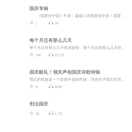
国庆专辑
《我爱你中国》作者：凝嫣心语我爱你中国！我爱你春天蓬勃的秧苗；我爱你秋日金黄的硕果。我爱你中国！我爱你青松气质，我爱你红梅品格！我爱你家乡的甜蔗好像乳汁滋润着我的心窝。我爱你中国，我要把最美的歌儿献给你，我的母亲我的祖国。我爱你中国，我爱...
1
78
每个月总有那么几天
每个月总有那么几天焦虑烦恼，每个月总有那么几天想八卦吐槽。「每个月总有那么几天」关注泛文娱话题，关注烟火人生。谈笑风生间有态度，嬉笑怒骂中见众生。商务及入社群，请＋小助手微信：mgyzynmyt
146
31.2万
国庆献礼！领先声创国庆诗歌特辑
我们的民族是一个坚韧不拔的民族，历史给予我们的苦难都变成了闪着金光的勋章！我们的国家是一个龙腾虎跃的国家，那条巨龙正以不可阻挡之势崛起于神奇的东方！------------------------------------------------值此祖国70周年华诞之际，领先声创以诗歌向祖国献礼！用我们的声音、用我们的热血、用我们的灵魂诵读经典爱国篇章，歌颂我们的祖国！永远繁荣富强！
8
6076
刑法国庆
26
1.7万