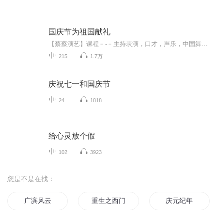
国庆节为祖国献礼
【蔡蔡演艺】课程﹣-﹣主持表演，口才，声乐，中国舞，民族舞。独特的小舞台，专业的录音棚，每一位同学都能成为优秀的小明星。独特的教学模式，轻松上课，快乐学习！知名主持人，舞蹈家，高级教师任职授课！江南总校：河沟街42号三楼 18545856430江北分校...
215
1.7万
庆祝七一和国庆节
24
1818
给心灵放个假
102
3923
您是不是在找：
广滨风云
重生之西门庆
庆元纪年