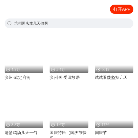
打开APP
滨州国庆放几天假啊
4.2万
5.4万
5612
滨州-武定府衙
滨州-杜受田故居
试试看能坚持几天
3.8万
1.6万
1726
清瑟鸡汤几天一勺
国庆特辑（国庆节快
国庆节