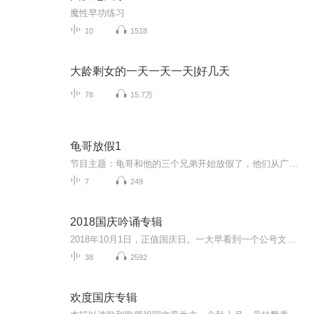
魔性早功练习
10
1518
大龄剩女的一天一天一天|好几天
78
15.7万
龟哥放假1
节目主题：龟哥和他的三个兄弟开始放假了，他们从广州回来之后正式开始了寒假生活，他们有很多作业，每天都挺充实。拉布布和企鹅也很喜欢放假，因为有大量时间可以和跟龟哥一起玩。
7
249
2018国庆吟诵专辑
2018年10月1日，正值国庆日。一大早看到一个公号文章，正是文天祥的《己卯十月一日至燕越五日罹狴犴有感而赋》。当然，彼十一非当今的十一。不过数字的巧合还是让人感触，今天拿来读一读，体味一番历史英杰的民族情怀，恰也当时。 根据诗题来看，这组诗是写于十月一日至十月五日之间，是文天祥被俘之后所作，这些诗作不仅有凛凛正气，更也能看的到他百端交集的复杂情感。另一首于右任先生的《望大陆》，微信公号有称《望乡》，一句“山之上国之殇”荡气回肠，一并兴起拿来读了一读。仓促间多有瑕疵...
38
2592
欢度国庆专辑