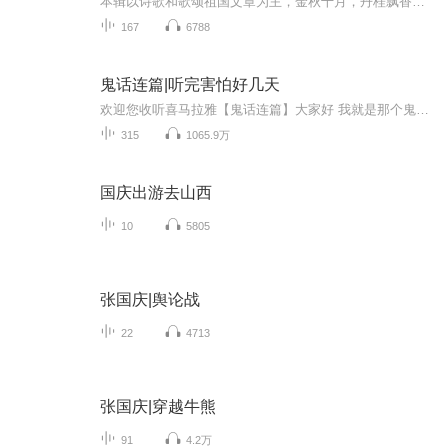
本辑以诗歌和歌颂祖国文章为主，金秋十月，丹桂飘香，在这个充满丰收喜悦的季节里，我们满怀激动和自豪，迎来了中华人民共和国76周年华诞。这不仅是一个庄重的纪念日，更是全体中华儿女共同欢庆的盛大的节日，承载着深厚的民族情感和历史意义.
167
6788
鬼话连篇|听完害怕好几天
欢迎您收听喜马拉雅【鬼话连篇】大家好 我就是那个鬼话连篇的男人 这里的故事 男人听了不孤单 女人听了想往你怀里钻 小孩听完不敢把厕所上 单身听了寻新欢 这里有人类道德的沦丧 有迷失人性的鬼怪复仇 有充满怨气鬼屋惊魂 有感人泪下的孽缘未了 有白狐拜月 有黄狼讨封 有奇人异事 有风花雪月 有变态杀手 有灵异怪诞 有道貌岸然是食人恶魔 有邋遢猥琐的降妖道人 一双红色的高跟鞋 一个白领的偷窥癖 一位神秘的巫族后裔 一幢鬼气冲天的医院 人在东北也能中降头 黑山老妖也有情 厕所里面有只手 水泥墙里藏男友 末班司机遇见鬼 深夜加班最惊魂 你的邻居可能不是人 结婚女友她是鬼 爱上尸体是谁的错 养了小鬼能转运 木匠师傅不能惹 千年古尸化旱魃 精神失常测未来 停尸房里烤肉串 老板家里吃婴孩 。。。惊悚 恐怖 灵异 怪诞 民间异闻 上古传说 深山奇人 都市异能 尽在【鬼话连篇】 ps：多给主播点关注 免费故事听到吐~
315
1065.9万
国庆出游去山西
10
5805
张国庆|舆论战
22
4713
张国庆|穿越牛熊
91
4.2万