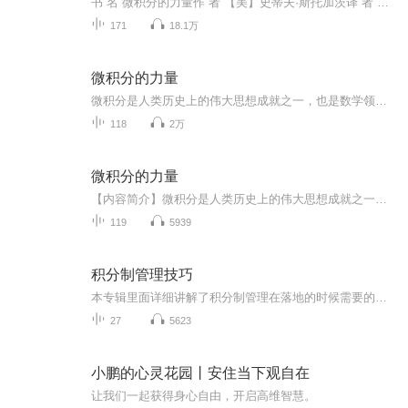
书 名 微积分的力量作 者 【美】史蒂夫·斯托加茨译 者 任烨出版社 中信出版集团出版时间 2021年1月 页 数 380 页定 价 69.00 元装 帧 平装ISBN9787521723298
171
18.1万
微积分的力量
微积分是人类历史上的伟大思想成就之一，也是数学领域不可或缺的一个重要分支。除此之外，我们更应该关注的事实是：如果没有微积分，人类就不可能发明电视、微波炉、移动电话、GPS、激光视力矫正手术、孕妇超声检查，也不可能发现冥王星、破解人类基因组、...
118
2万
微积分的力量
【内容简介】微积分是人类历史上的伟大思想成就之一，也是数学领域不可或缺的一个重要分支。除此之外，我们更应该关注的事实是：如果没有微积分，人类就不可能发明电视、微波炉、移动电话、GPS、激光视力矫正手术、孕妇超声检查，也不可能发现冥王星、破解...
119
5939
积分制管理技巧
本专辑里面详细讲解了积分制管理在落地的时候需要的注意的一些事项，同时也分享了一些积分制管理实施的技巧。 通过本专辑的学习，你在企业落地积分制会更加容易。 主播介绍：本音频出自孙荣高——中国民网CEO，功道云平台创始人，SRG薪酬设计创始人孙荣高，他被企业家亲切的称为“企业的全科医生，商界孙膑”，擅长股权设计，商业模式设计，企业积分制管理落地”。
27
5623
小鹏的心灵花园丨安住当下观自在
让我们一起获得身心自由，开启高维智慧。