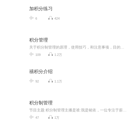
加积分练习
6
424
积分管理
关于积分制管理的原理，使用技巧，和注意事项，目的为了服务更多的积分制管理使用客户！崔老师，从事企业管理咨询培13年来，以帮助聊城企业成长，帮助聊城老板解决实际问题为已任，结合公司的实际出发，制度切实可行的落地措施。目前，主讲的课程有：《做...
109
1.2万
禧积分介绍
92
1.1万
积分制管理
节目主题:积分制管理主播是谁:我是铭依，一位专注于薪酬绩效和积分制管理研究与实践的践行者。适合谁听:从事人力资源管理工作的hr和准备实施积分制管理的朋友！课程收获:获得积分制实施和人才激励等方面的经验和思路！
47
1万