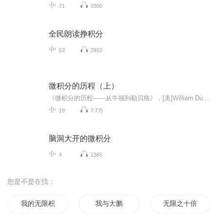
71
3300
全民朗读挣积分
53
2653
微积分的历程（上）
《微积分的历程——从牛顿到勒贝格》，[美]William Dunham著，李伯民 汪军 张怀勇译。这个专辑选自该书的第1章——第4章（从牛顿到欧拉），介绍牛顿 莱布尼茨 伯努利兄弟 欧拉的工作。 这是一座展示微积分宏伟画卷的陈列室。作者选择介绍了历史上若干杰作（重要定理），优雅地呈现了微积分从创建到完善的漫长、曲折的过程。正如作者在前言中所言：当一位参观者离去时，必然会对天才人物们充满感激之情；同时，那些徜徉于展品之间的人们将从最终的分析学中体验到数学中最深奥的想象力。
19
7.7万
脑洞大开的微积分
4
1385
您是不是在找：
我的无限积分兑换系统
我与大鹏
无限之十倍积分