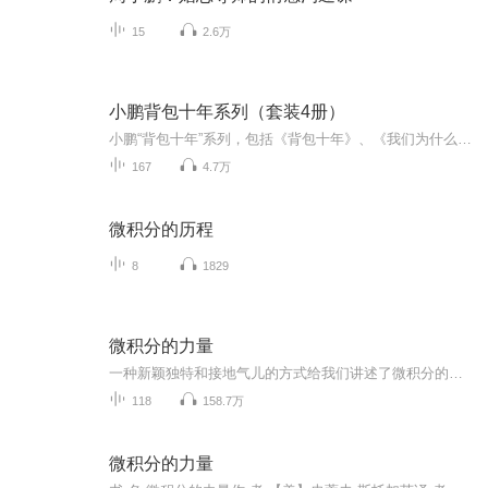
15
2.6万
小鹏背包十年系列（套装4册）
小鹏“背包十年”系列，包括《背包十年》、《我们为什么旅行》、《只要不忘了回家的路》、《孟威村的雨季》套装共4册。《背包十年》分三个部分，用100个故事串联起10年旅途。《我们为什么旅行》：《背包十年》之后，小鹏继续走在路上，又去了许多国家，旅...
167
4.7万
微积分的历程
8
1829
微积分的力量
一种新颖独特和接地气儿的方式给我们讲述了微积分的历史。相信在读完《微积分的力量》后，我们都会对微积分有更加立体生动的认知，就像欣赏名画、名曲那样发现微积分之美。
118
158.7万
微积分的力量