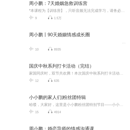
周小鹏：7天婚姻急救训练营
*本课程为【训练营】，只听音频无法完成学习，请务必添加助教老师微信，进入社群学习请添加助教老师微信领取，微信号：aiwomen09每一对不幸福的夫妻背后，都是因为无数次争吵。无论是针锋相对的言语争执，还是默不作声的冷暴力，吵架的结果只有两败俱伤。养成良好的沟通习惯，学会轻松化解吵架，是每对夫妻都要掌握的必备技能，也是构建美满婚姻的首要因素。喜马拉雅特邀著名婚姻情感咨询师周小鹏开设《7天婚姻急救训练营》。这不是一门简单的课程，而是一场需要你深度参与的自我成长之旅。小鹏老师将带你用最短的时间，通过边学边练的方式，解决夫妻最头疼的沟通问题，修复夫妻感情，让爱回家，收获稳稳的幸福。
9
1.5万
周小鹏丨90天婚姻情感成长圈
...
10
8935
国庆中秋系列打卡活动（完结）
家国同庆时，双节共欢腾！本次国庆中秋系列打卡活动，邀你每日解锁多元演播精彩：以诗歌为笔，歌颂祖国山河壮阔与时代华章；清晨用温暖早安问候开启元气一天，深夜以温柔晚安声语卸下疲惫；更有风趣幽默的单口相声逗趣生活，经典耐品的评书细说古今故事。...
12
635
小小鹏的家人们|粉丝团特辑
哈喽，大家好，这里是小小鹏粉丝团特别节目——小小鹏的家人们，里面会记录小小鹏为粉丝团的各位小伙伴制作的音频节目，以及福利等，希望大家能够喜欢。小小鹏一路走来，少不了各位粉丝，尤其是粉丝团小伙伴的支持与帮助。我知道，我并不优秀，感谢你们对...
15
4914
周小鹏：婚恋导师的情感沟通课