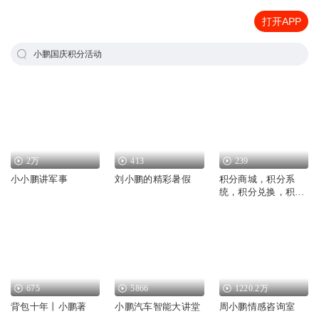
打开APP
小鹏国庆积分活动
2万
413
239
小小鹏讲军事
刘小鹏的精彩暑假
积分商城，积分系
统，积分兑换，积分
商品怎么玩
675
5866
1220.2万
背包十年丨小鹏著
小鹏汽车智能大讲堂
周小鹏情感咨询室