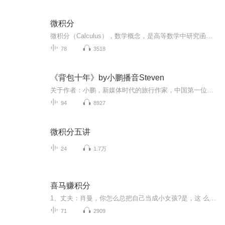
微积分
微积分（Calculus），数学概念，是高等数学中研究函数的微分（Differentiation）、积分（Integration）以及有关概念和应用的数学分支。它是数学的一个基础学科，内容主要包括极限、微分学、积分学及其应用。
78
3518
《背包十年》by小鹏播音Steven
关于作者：小鹏，新媒体时代的旅行作家，中国第一位职业旅行者，中国职业旅行第一人，用坚持实践梦想。背包十年，游历五洲体验别样的人生旅程，分享着体验与感悟。关于书内容：《背包十年:我的职业是旅行》分三个部分，用100个故事串联起10年旅途。故事后会有点评，描述当时的心路历程，并配有大量在旅途中拍摄的精美图片。第一章：背包行天下（2001-2004）以第一次自助背包旅行起，以第一本书的出版结。描述自由自在的旅途生活。第二章：艰难的旅行路（2005-2007）描述在旅途中的...
94
8927
微积分五讲
24
1.7万
喜马赚积分
1、丈夫：肖曼，你怎么总把自己当成小女孩?是，这 么多年我变了，可是我们已经是夫妻了，我们不是在 谈恋爱!生活没有那么多空余让我去关心你那些琐碎的 情绪。你觉得累，我每天工作加班难道我不累吗?你为 什么现在还要让我们更累呢! 2、导游：今天的讲解呢...
71
2909