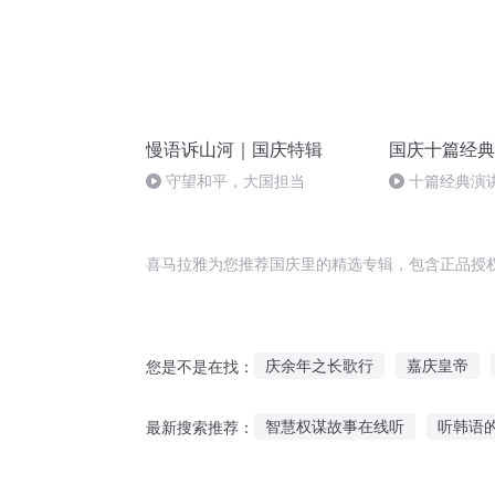
慢语诉山河｜国庆特辑
国庆十篇经典
守望和平，大国担当
十篇经典演讲
归异托邦演讲
喜马拉雅为您推荐国庆里的精选专辑，包含正品授
庆余年之长歌行
嘉庆皇帝
您是不是在找：
异能重生西门庆
重生之西门
智慧权谋故事在线听
听韩语
最新搜索推荐：
普天同庆
庆阳成长手札
听山村闹鬼故事小说
年龄差