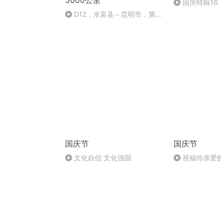
5000公里
国庆特辑16
胡 东方红+一
D12，水富县～昆明市，第一
次长途高速，舒服
国庆节
国庆节
文化自信 文化强国
祝福你亲爱