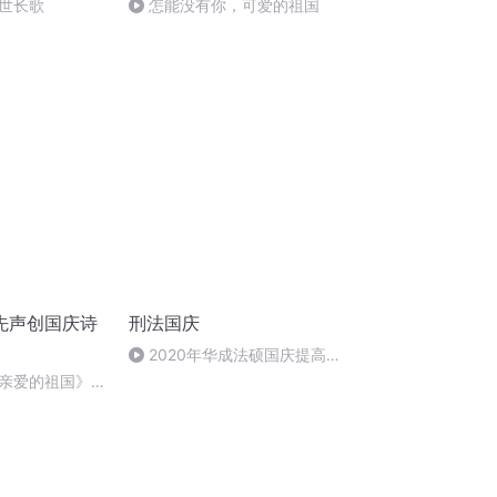
世长歌
怎能没有你，可爱的祖国
先声创国庆诗
刑法国庆
2020年华成法硕国庆提高班
刑法陈 (26)
亲爱的祖国》温