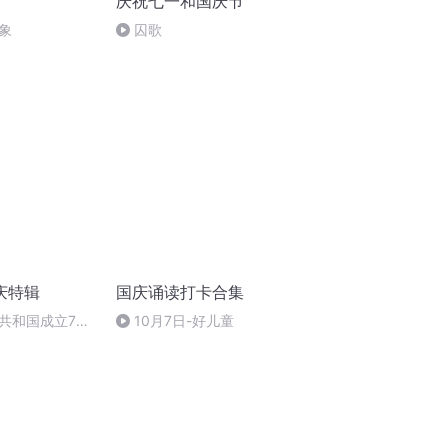
庆祝七一和国庆节
象
囚歌
庆特辑
国庆诵读打卡合集
共和国成立73
10月7日-好儿童
场举行升国旗仪式