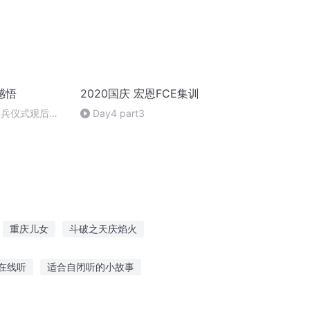
感悟
2020国庆 宏恩FCE集训
阅兵仪式观后感
Day4 part3
朗读者：卞雨祺
。
重庆儿女
斗破之天庆焰火
穿之吉庆有余
穿越之大庆帝国
在线听
适合自闭听的小故事
讲搞笑故事大全
听别人的故事怎么找