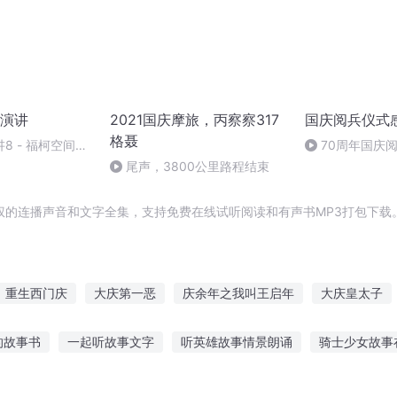
演讲
2021国庆摩旅，丙察察317
国庆阅兵仪式
格聂
8 - 福柯空间回
70周年国庆
作者：卞雨祺 
尾声，3800公里路程结束
权的连播声音和文字全集，支持免费在线试听阅读和有声书MP3打包下载
重生西门庆
大庆第一恶
庆余年之我叫王启年
大庆皇太子
庆
一人有庆
水浒西门庆
大官人西门庆
庆之的野望
快
的故事书
一起听故事文字
听英雄故事情景朗诵
骑士少女故事
庆元纪年
庆云传奇
的故事谁听
神龙故事推荐免费听
听故事语速快怎么调
听臭臭