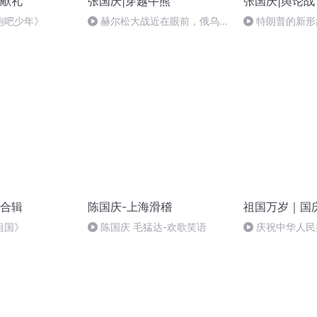
献礼
张国庆|穿越牛熊
张国庆|舆论战
跑吧少年》
赫尔松大战近在眼前，俄乌冲
特朗普的新形
突的关键之战，将会如何发展？
合辑
陈国庆-上海滑稽
祖国万岁｜国
祖国》
陈国庆 毛猛达-欢歌笑语
庆祝中华人民
周年 天安门广