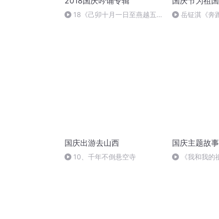
2018国庆吟诵专辑
国庆节为祖国
18《己卯十月一日至燕越五
岳钲淇《奔
日罹狴犴有感而赋》组律18首
文天祥 自由吟诵
国庆出游去山西
国庆主题故事
10、千年不倒悬空寺
《我和我的