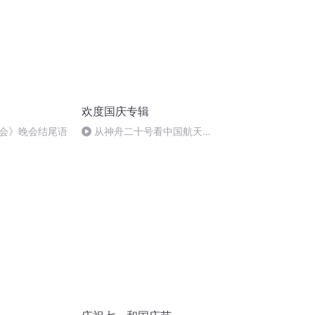
欢度国庆专辑
会》晚会结尾语
从神舟二十号看中国航天
的“隐形实力”