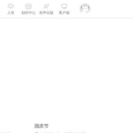
上传
创作中心
有声出版
客户端
国庆节