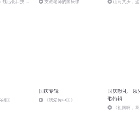
：魏迅化口技 二
支教老师的国庆课
山河共庆，盛
般唱法和原生态
国庆专辑
国庆献礼！领
歌特辑
的祖国
《我爱你中国》
《祖国啊，我
婉