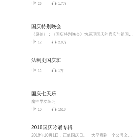
26
1.7万
国庆特别晚会
《原创》：《国庆特别晚会》为展现国庆的喜庆与祖国的深情我将以具体的场景切入从清晨升旗的庄严到街头巷尾的欢庆到历史与当下的交融，用优美的笔触传递对祖国的热爱与自豪！用诗歌和情感美文形式，歌颂祖国的繁荣富强，祝人民幸福安康！
12
2.9万
法制史国庆班
12
1万
国庆七天乐
魔性早功练习
10
1518
2018国庆吟诵专辑
2018年10月1日，正值国庆日。一大早看到一个公号文章，正是文天祥的《己卯十月一日至燕越五日罹狴犴有感而赋》。当然，彼十一非当今的十一。不过数字的巧合还是让人感触，今天拿来读一读，体味一番历史英杰的民族情怀，恰也当时。 根据诗题来看，这组诗是写于十月一日至十月五日之间，是文天祥被俘之后所作，这些诗作不仅有凛凛正气，更也能看的到他百端交集的复杂情感。另一首于右任先生的《望大陆》，微信公号有称《望乡》，一句“山之上国之殇”荡气回肠，一并兴起拿来读了一读。仓促间多有瑕疵...