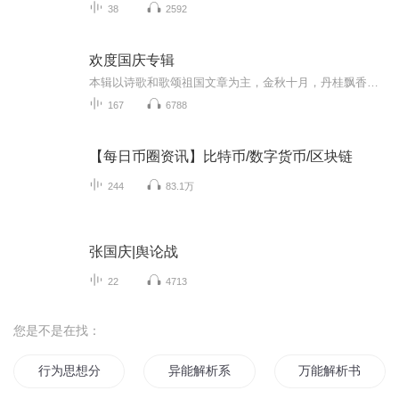
38
2592
欢度国庆专辑
本辑以诗歌和歌颂祖国文章为主，金秋十月，丹桂飘香，在这个充满丰收喜悦的季节里，我们满怀激动和自豪，迎来了中华人民共和国76周年华诞。这不仅是一个庄重的纪念日，更是全体中华儿女共同欢庆的盛大的节日，承载着深厚的民族情感和历史意义.
167
6788
【每日币圈资讯】比特币/数字货币/区块链
244
83.1万
张国庆|舆论战
22
4713
您是不是在找：
行为思想分析师
异能解析系统
万能解析书