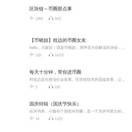
区块链～币圈那点事
1353
56万
【币晓姐】枕边的币圈女友
hello，大家好！我是币晓姐，用声音为你解读区块链，做你枕边的币圈女友，欢迎关注我的公众号：哈希团。
115
19.5万
每天十分钟，带你进币圈
科技总是在推动社会发展。区块链技术的迅猛发展，让不能身处这个领域的每一个平常人，都有一丝恐慌，怕被这个滚滚向前的巨轮碾压。不用担心，"十分钟币圈"就为解决这个问题而生。 每天十分钟，带你进币圈，就是为平常人的你、我、他所细致设计和精心打造的。在这个简洁明了的语音节目中，没有高不可攀的专业名词、没有深不可测的技术细节，殷老师娓娓道来一个个小故事，在通透的讲述中，让你在不知不觉中跨入币圈的大门，成为财富的先知先觉者。
1
132
国庆特辑（国庆节快乐）
在评书界，小魏有个朋友叫刘鹏，是一个为评书努力的小伙子。在2021年国庆期间，他想弄个特辑，便烦劳我给他录个爱国题材的评书小段儿。这种事情，不是特殊情况，小魏一般不会拒绝，也就给其录了一个《鲁迅踢鬼》，等他传完，我再传到我的专辑里。另外，小...
14
1.6万