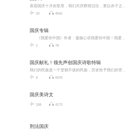
喜迎国庆十月欢歌里，我们共庆辉煌过往，更以赤子之心，向未来书写滚烫的誓言——这盛世，值得我们以热爱相拥。
20
4542
国庆专辑
《我爱你中国》作者：凝嫣心语我爱你中国！我爱你春天蓬勃的秧苗；我爱你秋日金黄的硕果。我爱你中国！我爱你青松气质，我爱你红梅品格！我爱你家乡的甜蔗好像乳汁滋润着我的心窝。我爱你中国，我要把最美的歌儿献给你，我的母亲我的祖国。我爱你中国，我爱...
1
78
国庆献礼！领先声创国庆诗歌特辑
我们的民族是一个坚韧不拔的民族，历史给予我们的苦难都变成了闪着金光的勋章！我们的国家是一个龙腾虎跃的国家，那条巨龙正以不可阻挡之势崛起于神奇的东方！------------------------------------------------值此祖国70周年华诞之际，领先声创以诗歌向祖国献礼！用我们的声音、用我们的热血、用我们的灵魂诵读经典爱国篇章，歌颂我们的祖国！永远繁荣富强！
8
6076
国庆美诗文
108
4173
刑法国庆