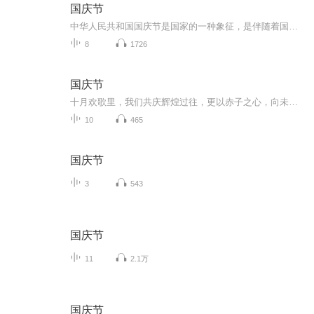
国庆节
中华人民共和国国庆节是国家的一种象征，是伴随着国家的出现而出现的。让我们用诗歌朗诵歌颂祖国的繁荣富强，国泰民安。
8
1726
国庆节
十月欢歌里，我们共庆辉煌过往，更以赤子之心，向未来书写滚烫的誓言——这盛世，值得我们以热爱相拥。
10
465
国庆节
3
543
国庆节
11
2.1万
国庆节