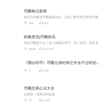
币圈每日新闻
每日为您解读币圈最新动态，让你了解世界区跨链币圈最新消息，获得财富价值。关注我以后不走丢。
105
4万
听枫资讯|币圈快讯
现在币圈是什么？有人搞概念发币，等人来买，割韭菜赚钱。有人做项目，希望可以借区块链风口做事业。有人写书，有人炒作。听枫币圈快讯，每天三分钟，区块链最新快讯解读币圈
28140
121.5万
《囤比特币》币圈九神封神之作永不过时的币圈经典
5
760
币圈交易心法大全
交易是一切商业的起源
72
2.5万