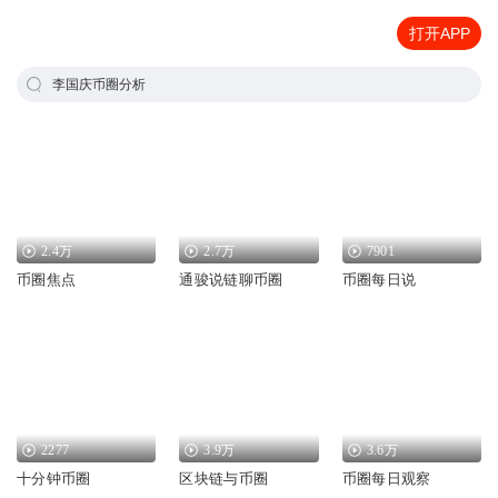
打开APP
李国庆币圈分析
2.4万
2.7万
7901
币圈焦点
通骏说链聊币圈
币圈每日说
2277
3.9万
3.6万
十分钟币圈
区块链与币圈
币圈每日观察