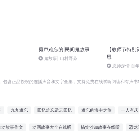
勇声难忘的|民间鬼故事
【教师节特别
恩
鬼故事| 山村野莽
恩师深情 百
，包含正品授权的连播声音和文字全集，支持免费在线试听阅读和有声书
子
九九难忘
回忆难忘遗忘回忆
难忘的海中之旅
一人有庆
大庆帝国
恋恋难忘
一生难忘的事
重生之意难忘
淡忘的季
劳动故事作文
动画故事大全在线听
搞笑沙加故事在线听
恐龙
美国梦难圆一个作家的传奇
花已谢情难忘