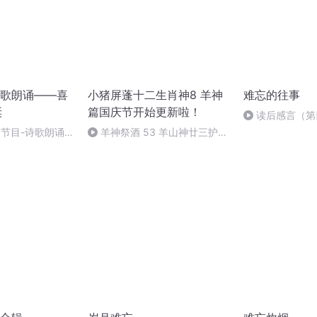
歌朗诵——喜
小猪屏蓬十二生肖神8 羊神
难忘的往事
诞
篇国庆节开始更新啦！
读后感言（第
别节目-诗歌朗诵-
羊神祭酒 53 羊山神廿三护祭
坛 敬天地白泽做祭酒（4）