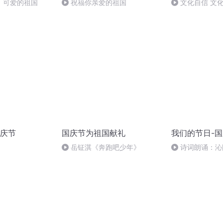
，可爱的祖国
祝福你亲爱的祖国
文化自信 文
庆节
国庆节为祖国献礼
我们的节日-
岳钲淇《奔跑吧少年》
诗词朗诵：沁
读者：张继军