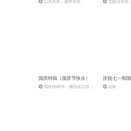
山河共庆，盛世长歌
怎能没有你
国庆特辑（国庆节快乐）
庆祝七一和国
国庆特辑16：魏迅化口技 二
囚歌
胡 东方红+一般唱法和原生态