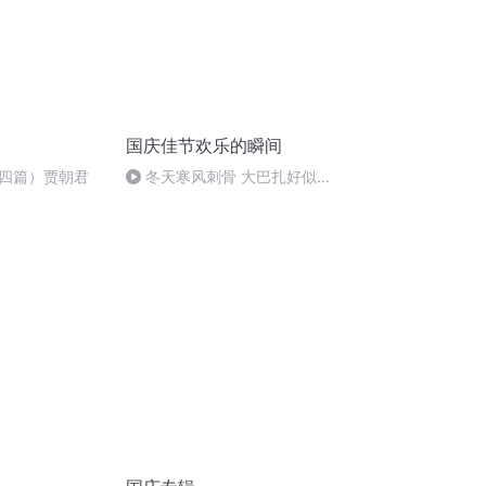
国庆佳节欢乐的瞬间
四篇）贾朝君
冬天寒风刺骨 大巴扎好似温
暖的春天