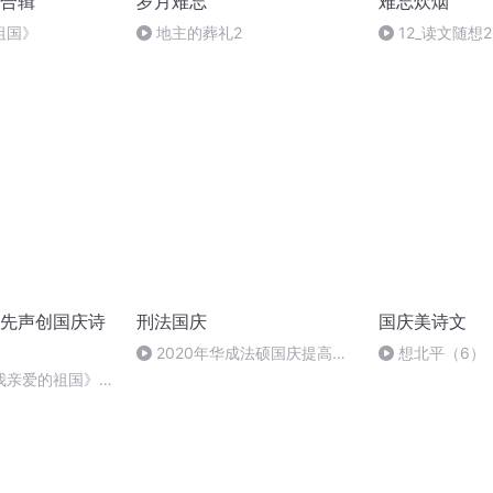
合辑
岁月难忘
难忘炊烟
祖国》
地主的葬礼2
12_读文随想2
先声创国庆诗
刑法国庆
国庆美诗文
2020年华成法硕国庆提高班
想北平（6）
刑法陈 (26)
我亲爱的祖国》温