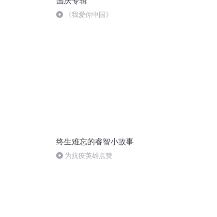
国庆专辑
《我爱你中国》
终生难忘的睿智小故事
为抗疫英雄点赞