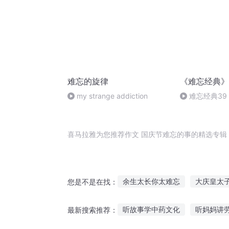
难忘的旋律
《难忘经典》
my strange addiction
难忘经典39
喜马拉雅为您推荐作文 国庆节难忘的事的精选专辑
余生太长你太难忘
大庆皇太
您是不是在找：
你是如此的难以忘记
穿越之
听故事学中药文化
听妈妈讲
最新搜索推荐：
原来很难忘记你
终难忘之战