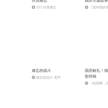
兵情难忘
国庆主题故事
357.兵情难忘
《我和我的
难忘的战斗
国庆献礼！领
歌特辑
难忘的战斗 尾声
《祖国啊，
婉