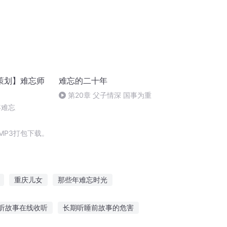
策划】难忘师
难忘的二十年
第20章 父子情深 国事为重
年难忘
MP3打包下载。
重庆儿女
那些年难忘时光
节
庆云传奇
难忘的爱
听故事在线收听
长期听睡前故事的危害