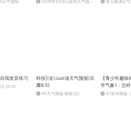
早间天气预报
2026年8月8日发布天气预报
每天播诵天气
——明天晴天依旧，下周多雨模
式开启
自我发音练习
科技|(全)Just读天气预报(豆
【青少年趣味
瓣8.5)
学气象1：怎
日 20:31
85天气预报 致谢(完)
37发布预报
第二部哦）