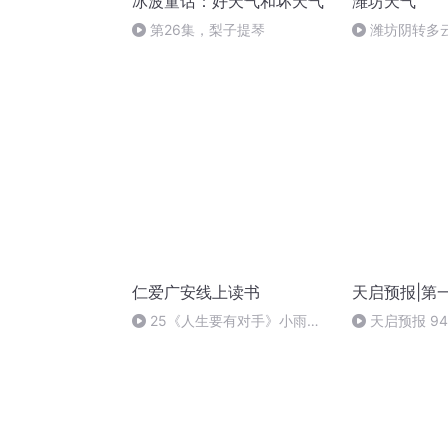
冰波童话：好天气和坏天气
潍坊天气
第26集，梨子提琴
潍坊阴转多
仁爱广安线上读书
天启预报|第
25《人生要有对手》小雨妈
天启预报 9
妈朗读
完）