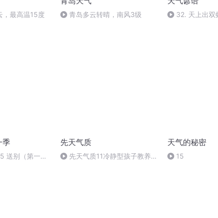
青岛天气
天气谚语
云，最高温15度
青岛多云转晴，南风3级
32. 天上出
一季
先天气质
天气的秘密
45 送别（第一季
先天气质11冷静型孩子教养关
15
键词