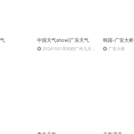
气
中国天气show|广东天气
韩国-广安大桥
20241001早间档广州几天降
广安大桥
温明显清晨注意加衣