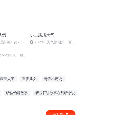
条例
小主播播天气
理条例》第24
2023年天气预报第一百二十
一期（6.17）
MP3打包下载。
庆皇太子
重庆儿女
青春小历史
庆帝国
我在末世预报天灾
听佳怡讲故事
听云轩讲故事在线听小说
乡村故事在线听
小虹解说故事在线听
手机端