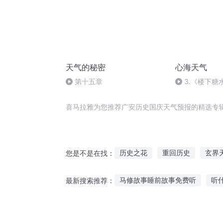
天气的秘密
心海天气
第十五章
3.《楼下糖
喜马拉雅为您推荐广安历史国庆天气预报的精选专
历史之花
重回历史
玄界
您是不是在找：
庆云传奇
天启预报
安庆
马修故事睡前故事免费听
听
最新搜索推荐：
星空传奇大历史的开始
中国
忍者僵尸故事在线听
蜜蜂仙