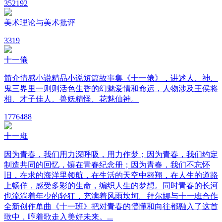
35
2192
美术理论与美术批评
3
319
十一倦
简介情感小说精品小说短篇故事集《十一倦》，讲述人、神、
鬼三界里一则则活色生香的幻魅爱情和命运，人物涉及王侯将
相、才子佳人、兽妖精怪、花魅仙神。
177
6488
十一班
因为青春，我们用力深呼吸，用力作梦；因为青春，我们约定
制造共同的回忆，镶在青春纪念册；因为青春，我们不忘怀
旧，在求的海洋里领航，在生活的天空中翱翔，在人生的道路
上畅佯，感受多彩的生命，编织人生的梦想。同时青春的长河
也流淌着年少的轻狂，充满着风雨坎坷。拜尔娜与十一班合作
全新创作单曲《十一班》把对青春的懵懂和向往都融入了这首
歌中，哼着歌走入美好未来。...