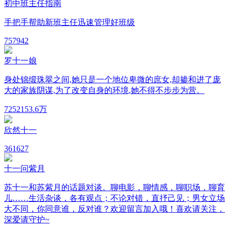
初中班主任指南
手把手帮助新班主任迅速管理好班级
75
7942
罗十一娘
身处锦缎珠翠之间,她只是一个地位卑微的庶女,却掺和进了庞
大的家族阴谋,为了改变自身的环境,她不得不步步为营。
725
2153.6万
欣然十一
36
1627
十一问紫月
苏十一和苏紫月的话题对谈。聊电影，聊情感，聊职场，聊育
儿……生活杂谈，各有观点；不论对错，直抒己见；男女立场
大不同，你同意谁，反对谁？欢迎留言加入哦！喜欢请关注，
深爱请守护~