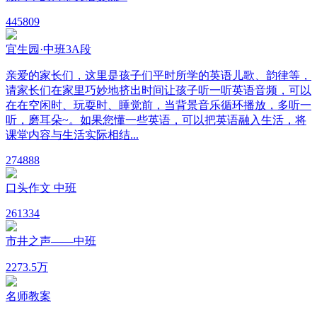
44
5809
宜生园·中班3A段
亲爱的家长们，这里是孩子们平时所学的英语儿歌、韵律等，
请家长们在家里巧妙地挤出时间让孩子听一听英语音频，可以
在在空闲时、玩耍时、睡觉前，当背景音乐循环播放，多听一
听，磨耳朵~。如果您懂一些英语，可以把英语融入生活，将
课堂内容与生活实际相结...
27
4888
口头作文 中班
26
1334
市井之声——中班
227
3.5万
名师教案