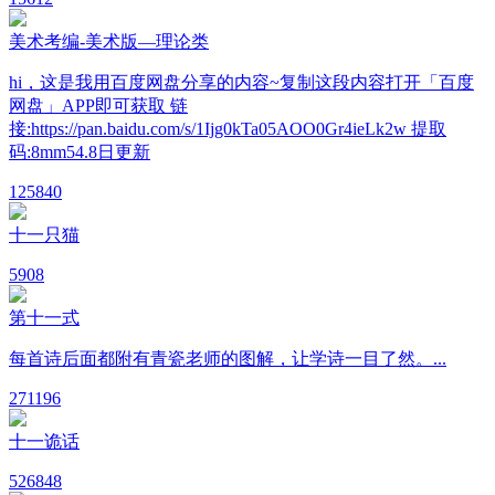
美术考编-美术版—理论类
hi，这是我用百度网盘分享的内容~复制这段内容打开「百度
网盘」APP即可获取 链
接:https://pan.baidu.com/s/1Ijg0kTa05AOO0Gr4ieLk2w 提取
码:8mm54.8日更新
12
5840
十一只猫
5
908
第十一式
每首诗后面都附有青瓷老师的图解，让学诗一目了然。...
27
1196
十一诡话
52
6848