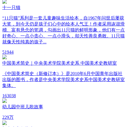
十一只猫
“11只猫”系列是一套儿童趣味生活绘本，自1967年问世后屡获
大奖，到今天仍是孩子们心中的绘本人气王！作者采用诙谐滑
稽、富有悬念的笔调，勾画出11只猫的鲜明形象，他们有一点
好奇心、一点小贪心、一点小滑头，却天性善良勇敢。11只猫
就像天性纯真的孩子...
5
1944
中国美术简史｜中央美术学院美术史系 中国美术史教研室
《中国美术简史（新修订本）》是2010年6月中国青年出版社
出版的图书，作者是中央美术学院美术史系中国美术史教研室
集体。
16
3038
幼儿园中班儿歌故事
22
9万