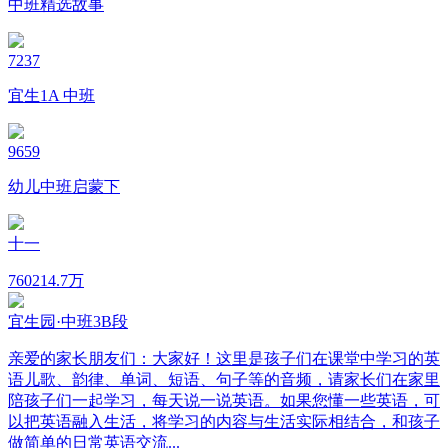
中班精选故事
7237
宜生1A 中班
9659
幼儿中班启蒙下
十一
760
214.7万
宜生园·中班3B段
亲爱的家长朋友们：大家好！这里是孩子们在课堂中学习的英
语儿歌、韵律、单词、短语、句子等的音频，请家长们在家里
陪孩子们一起学习，每天说一说英语。如果您懂一些英语，可
以把英语融入生活，将学习的内容与生活实际相结合，和孩子
做简单的日常英语交流...