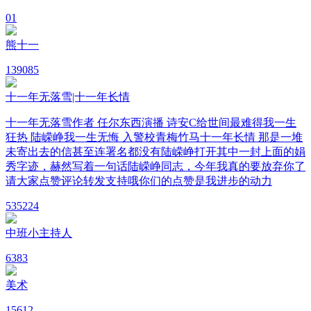
0
1
熊十一
13
9085
十一年无落雪|十一年长情
十一年无落雪作者 任尔东西演播 诗安C给世间最难得我一生
狂热 陆嵘峥我一生无悔 入警校青梅竹马十一年长情 那是一堆
未寄出去的信甚至连署名都没有陆嵘峥打开其中一封上面的娟
秀字迹，赫然写着一句话陆嵘峥同志，今年我真的要放弃你了
请大家点赞评论转发支持哦你们的点赞是我进步的动力
53
5224
中班小主持人
6
383
美术
15
612