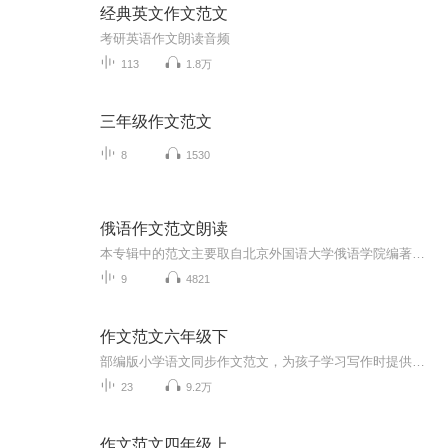
经典英文作文范文
考研英语作文朗读音频
113
1.8万
三年级作文范文
8
1530
俄语作文范文朗读
本专辑中的范文主要取自北京外国语大学俄语学院编著，史铁强、刘素梅主编的《大学俄语（新版东方）教师用书2》中的课后作文范文，并根据实际情况对部分范文稍作改动。由小绿小绿阅读，每篇范文读两次，第一次语速稍慢，第二遍语速正常。 制作本专辑的初衷...
9
4821
作文范文六年级下
部编版小学语文同步作文范文，为孩子学习写作时提供参考。每个音频都有对应的文字版，点击音频进入详细页面即可查看。
23
9.2万
作文范文四年级上