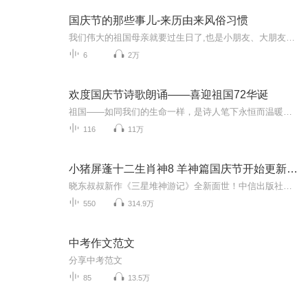
国庆节的那些事儿-来历由来风俗习惯
我们伟大的祖国母亲就要过生日了,也是小朋友、大朋友们最喜欢的“国庆小长假”或说“黄金周”还有说”国庆7天乐”的，说法真是不一而足。那么“国庆节”是怎么来的？自古以来国庆节怎么庆贺？新中国国庆节的来历，以及新中国国庆节的庆贺方式又有哪些呢？ ...
6
2万
欢度国庆节诗歌朗诵——喜迎祖国72华诞
祖国——如同我们的生命一样，是诗人笔下永恒而温暖的主题。在祖国72周年华诞来临之际，特创建这个诗歌朗诵专辑，诵读经典爱国篇章，和大家一起歌颂祖国，向国庆的献礼！祝愿伟大的祖国繁荣富强，祝愿大家国庆节快乐，度过平安快乐的黄金周假期！
116
11万
小猪屏蓬十二生肖神8 羊神篇国庆节开始更新啦！
晓东叔叔新作《三星堆神游记》全新面世！中信出版社出版！京东当当淘宝均有售！点蓝色字收听——《小猪屏蓬爆笑日记2024》《小猪屏蓬爆笑日记2》《小猪屏蓬爆笑日记1》让你笑得喘不上气！《我进故宫当富翁——小猪屏蓬故宫财商笔记》教你成为大富翁！《小...
550
314.9万
中考作文范文
分享中考范文
85
13.5万