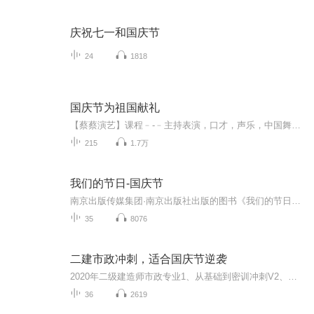
庆祝七一和国庆节
24
1818
国庆节为祖国献礼
【蔡蔡演艺】课程﹣-﹣主持表演，口才，声乐，中国舞，民族舞。独特的小舞台，专业的录音棚，每一位同学都能成为优秀的小明星。独特的教学模式，轻松上课，快乐学习！知名主持人，舞蹈家，高级教师任职授课！江南总校：河沟街42号三楼 18545856430江北分校...
215
1.7万
我们的节日-国庆节
南京出版传媒集团·南京出版社出版的图书《我们的节日》通过对中国节日文化和节日意义进行深度的挖掘，面向青少年群体构建独具特色的栏目内容，以此丰富春节、元宵节、清明节、端午节、七夕节、中秋节、重阳节等传统节日；六一节、教师节、国庆节等新兴节日的文化内涵和表现形式。促进青少年形成新的节日习俗，提升节日仪式感、认同感。音频作品由金陵朗读者联盟志愿者朗诵，南京音像出版社、金陵图书馆联合制作。
35
8076
二建市政冲刺，适合国庆节逆袭
2020年二级建造师市政专业1、从基础到密训冲刺V2、从精华课程到超压密押V3、0基础同步更新v4、持续更新到2020年考试V5、只要你跟着学让你一次稳拿证V6、渠道超压压题，超压三页纸等独家绝密压题!
36
2619