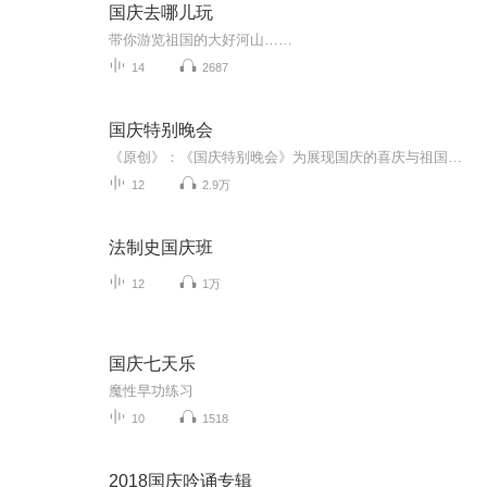
国庆去哪儿玩
带你游览祖国的大好河山……
14
2687
国庆特别晚会
《原创》：《国庆特别晚会》为展现国庆的喜庆与祖国的深情我将以具体的场景切入从清晨升旗的庄严到街头巷尾的欢庆到历史与当下的交融，用优美的笔触传递对祖国的热爱与自豪！用诗歌和情感美文形式，歌颂祖国的繁荣富强，祝人民幸福安康！
12
2.9万
法制史国庆班
12
1万
国庆七天乐
魔性早功练习
10
1518
2018国庆吟诵专辑