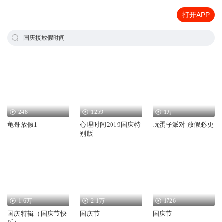
打开APP
国庆接放假时间
248
1259
1万
龟哥放假1
心理时间2019国庆特
玩蛋仔派对 放假必更
别版
1.6万
2.1万
1726
国庆特辑（国庆节快
国庆节
国庆节