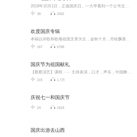
2018年10月1日，正值国庆日。一大早看到一个公号文章，正是文天祥的《己卯十月一日至燕越五日罹狴犴有感而赋》。当然，彼十一非当今的十一。不过数字的巧合还是让人感触，今天拿来读一读，体味一番历史英杰的民族情怀，恰也当时。 根据诗题来看，这组诗是写于十月一日至十月五日之间，是文天祥被俘之后所作，这些诗作不仅有凛凛正气，更也能看的到他百端交集的复杂情感。另一首于右任先生的《望大陆》，微信公号有称《望乡》，一句“山之上国之殇”荡气回肠，一并兴起拿来读了一读。仓促间多有瑕疵...
38
2592
欢度国庆专辑
本辑以诗歌和歌颂祖国文章为主，金秋十月，丹桂飘香，在这个充满丰收喜悦的季节里，我们满怀激动和自豪，迎来了中华人民共和国76周年华诞。这不仅是一个庄重的纪念日，更是全体中华儿女共同欢庆的盛大的节日，承载着深厚的民族情感和历史意义.
167
6788
国庆节为祖国献礼
【蔡蔡演艺】课程﹣-﹣主持表演，口才，声乐，中国舞，民族舞。独特的小舞台，专业的录音棚，每一位同学都能成为优秀的小明星。独特的教学模式，轻松上课，快乐学习！知名主持人，舞蹈家，高级教师任职授课！江南总校：河沟街42号三楼 18545856430江北分校...
215
1.7万
庆祝七一和国庆节
24
1818
国庆出游去山西