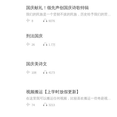
国庆献礼！领先声创国庆诗歌特辑
我们的民族是一个坚韧不拔的民族，历史给予我们的苦难都变成了闪着金光的勋章！我们的国家是一个龙腾虎跃的国家，那条巨龙正以不可阻挡之势崛起于神奇的东方！------------------------------------------------值此祖国70周年华诞之际，领先声创以诗歌向祖国献礼！用我们的声音、用我们的热血、用我们的灵魂诵读经典爱国篇章，歌颂我们的祖国！永远繁荣富强！
8
6076
刑法国庆
26
1.7万
国庆美诗文
108
4173
视频搬运【上学时放假更新】
在这里我可以搬运任何视频，比较喜欢搬运一些奇葩视频，想搬运什么视频，可以在评论区评论或私聊，如有侵权请告诉我，谢谢
74
3213