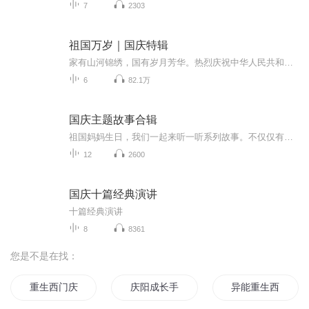
7
2303
祖国万岁｜国庆特辑
家有山河锦绣，国有岁月芳华。热烈庆祝中华人民共和国成立73周年！
6
82.1万
国庆主题故事合辑
祖国妈妈生日，我们一起来听一听系列故事。不仅仅有《我的祖国》，还有红军故事，也有关于战争的故事，让大家体会到和平年代的不易。
12
2600
国庆十篇经典演讲
十篇经典演讲
8
8361
您是不是在找：
重生西门庆
庆阳成长手札
异能重生西门庆