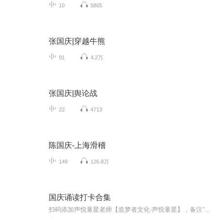
10
5805
张国庆|穿越牛熊
91
4.2万
张国庆|舆论战
22
4713
陈国庆-上海滑稽
149
126.8万
国庆诵读打卡合集
扫码添加声悦童星老师【造梦者文化-声悦童星】，备注“诵读打卡”报名，已添加好友的，直接发送“诵读打卡”报名，报名成功后进入社群。