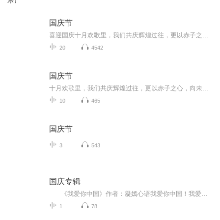
乐）
国庆节
喜迎国庆十月欢歌里，我们共庆辉煌过往，更以赤子之心，向未来书写滚烫的誓言——这盛世，值得我们以热爱相拥。
20
4542
国庆节
十月欢歌里，我们共庆辉煌过往，更以赤子之心，向未来书写滚烫的誓言——这盛世，值得我们以热爱相拥。
10
465
国庆节
3
543
国庆专辑
《我爱你中国》作者：凝嫣心语我爱你中国！我爱你春天蓬勃的秧苗；我爱你秋日金黄的硕果。我爱你中国！我爱你青松气质，我爱你红梅品格！我爱你家乡的甜蔗好像乳汁滋润着我的心窝。我爱你中国，我要把最美的歌儿献给你，我的母亲我的祖国。我爱你中国，我爱...
1
78