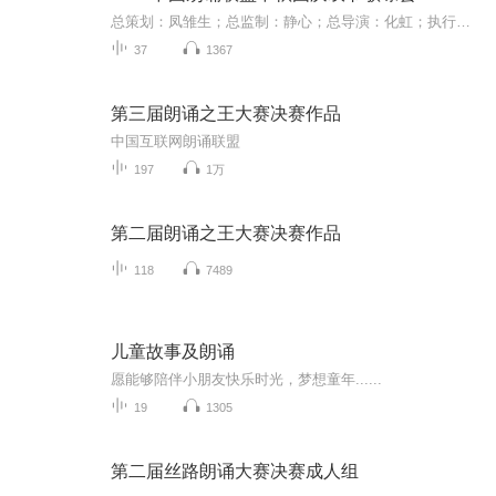
总策划：凤雏生；总监制：静心；总导演：化虹；执行总监：莺子；执行导演：橙夏；主持人：静心、化虹、橙夏
37
1367
第三届朗诵之王大赛决赛作品
中国互联网朗诵联盟
197
1万
第二届朗诵之王大赛决赛作品
118
7489
儿童故事及朗诵
愿能够陪伴小朋友快乐时光，梦想童年......
19
1305
第二届丝路朗诵大赛决赛成人组