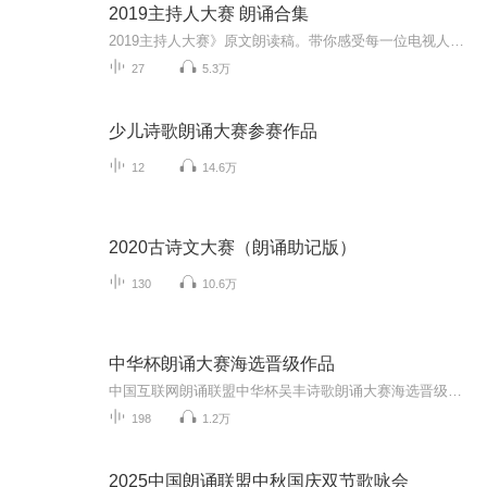
2019主持人大赛 朗诵合集
2019主持人大赛》原文朗读稿。带你感受每一位电视人身后的力量，用媒体人的“脑力 眼力 角力 笔力”去践行每一位优秀的主持人，让您每天三分钟感受央视主持大咖的魅力。
27
5.3万
少儿诗歌朗诵大赛参赛作品
12
14.6万
2020古诗文大赛（朗诵助记版）
130
10.6万
中华杯朗诵大赛海选晋级作品
中国互联网朗诵联盟中华杯吴丰诗歌朗诵大赛海选晋级作品专辑
198
1.2万
2025中国朗诵联盟中秋国庆双节歌咏会