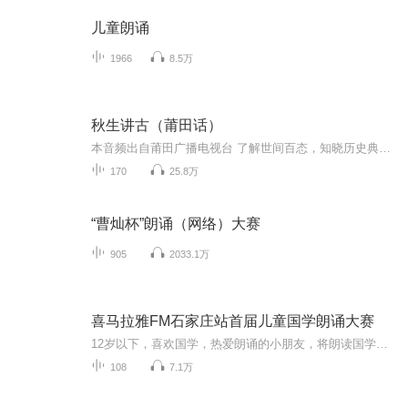
儿童朗诵
1966
8.5万
秋生讲古（莆田话）
本音频出自莆田广播电视台 了解世间百态，知晓历史典故，倾听传奇故事。
170
25.8万
“曹灿杯”朗诵（网络）大赛
905
2033.1万
喜马拉雅FM石家庄站首届儿童国学朗诵大赛
12岁以下，喜欢国学，热爱朗诵的小朋友，将朗读国学（弟子规、三字经、唐诗等经典国学）的参赛音频发送到我们的邮箱：ximalayahebei@163.com，工作人员会将选手的音频发送到本专辑，参与评选。
108
7.1万