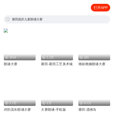
打开APP
莆田国庆儿童朗诵大赛
2614
1.2万
265
朗诵大赛
莆田-莆田工艺美术城
潮叔潮姨朗诵大赛
2.1万
2万
6.3万
诗韵流长朗诵大赛
大赛朗诵-手机版
莆田-湄洲岛