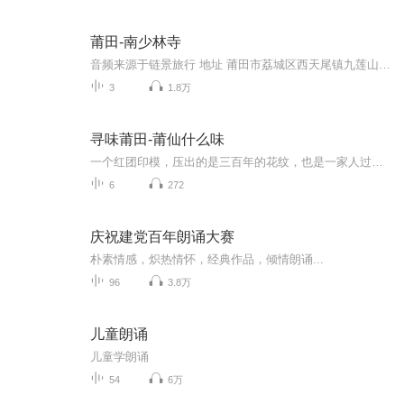
莆田-南少林寺
音频来源于链景旅行 地址 莆田市荔城区西天尾镇九莲山林山村 票价描述 免费开放 开放时间 8:00-18:00 乘车信息 暂无
3
1.8万
寻味莆田-莆仙什么味
一个红团印模，压出的是三百年的花纹，也是一家人过年的仪式。一碗豆浆炒，搅动的是凌晨灶脚的烟火气，也是莆田人骨子里的“好吃不张扬”。这是一档关于莆仙民俗与美食的播客。我们从红团、卤面、焖豆腐，聊到闹元宵、做牙、端午午时水——食物里藏着手艺...
6
272
庆祝建党百年朗诵大赛
朴素情感，炽热情怀，经典作品，倾情朗诵...
96
3.8万
儿童朗诵
儿童学朗诵
54
6万