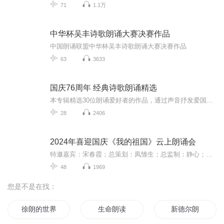
71
1.1万
中华杯吴丰诗歌朗诵大赛决赛作品
中国朗诵联盟中华杯吴丰诗歌朗诵大赛决赛作品
63
3633
国庆76周年 经典诗歌朗诵精选
本专辑精选30位朗诵爱好者的作品，通过声音抒发爱国之情
28
2406
2024年喜迎国庆《我的祖国》云上朗诵会
特邀嘉宾：宋春霞；总策划：凤雏生；总监制：静心；总导演：化虹；执行总监：莺子；主持人：静心 化虹
48
1969
您是不是在找：
徐朗的世界
生命朗读
新德尔朗