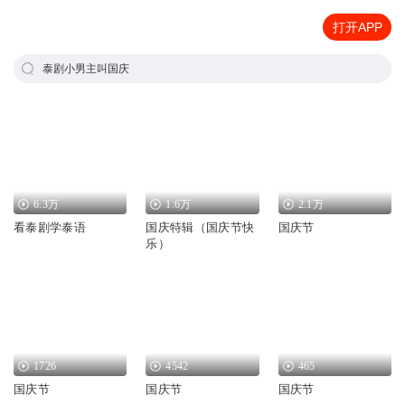
打开APP
泰剧小男主叫国庆
6.3万
1.6万
2.1万
看泰剧学泰语
国庆特辑（国庆节快
国庆节
乐）
1726
4542
465
国庆节
国庆节
国庆节