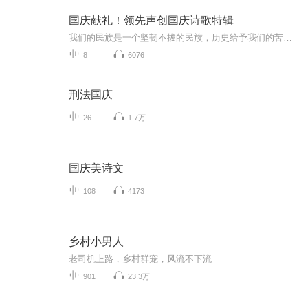
国庆献礼！领先声创国庆诗歌特辑
我们的民族是一个坚韧不拔的民族，历史给予我们的苦难都变成了闪着金光的勋章！我们的国家是一个龙腾虎跃的国家，那条巨龙正以不可阻挡之势崛起于神奇的东方！------------------------------------------------值此祖国70周年华诞之际，领先声创以诗歌向祖国献礼！用我们的声音、用我们的热血、用我们的灵魂诵读经典爱国篇章，歌颂我们的祖国！永远繁荣富强！
8
6076
刑法国庆
26
1.7万
国庆美诗文
108
4173
乡村小男人
老司机上路，乡村群宠，风流不下流
901
23.3万