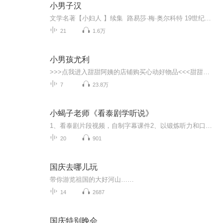
小男子汉
文学名著【小妇人 】续集 路易莎·梅·奥尔科特 19世纪末美国享有盛名的女作家《小男子汉》讲述的是男孩们在乔家健康快乐地成长 中间发生了很多奇怪 感人或让人捧腹的事全家过着穷困的生活 但是他们有丰富的精神世界 《小男子汉》 畅销一时 直到今天仍...
21
1.6万
小男孩尤利
>>>点我进入甜甜阿姨的店铺购买心动好物品<<<甜甜阿姨个人微信：tiantianpeiyin 公众号：甜甜阿姨讲故事。童书，戏剧，手工，旅行，乐园，高效陪娃我们更专业。欢迎关注【甜甜阿姨讲故事】微信公众账号，收听更多好故事，更有最优质戏剧演出票和最佳童书，最真实旅行攻略。欢迎收听《圆鼻子橙橙学歌谣》，听甜甜阿姨教歌谣，和圆鼻子橙橙一起学说歌谣。适合喜欢歌谣的宝贝收听哦。也欢迎您关注甜甜阿姨讲故事的微信公众账号，用手机微信搜索：甜甜阿姨讲故事，就可以找到了。更多精...
7
23.8万
小蝎子老师《看泰剧学听说》
1、看泰剧片段视频，自制字幕课件2、以锻炼听力和口语为主3、课堂”听读说“三步走
20
901
国庆去哪儿玩
带你游览祖国的大好河山……
14
2687
国庆特别晚会