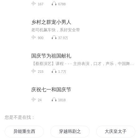
167
6788
乡村之群宠小男人
老司机飙车快，系好安全带
900
37.9万
国庆节为祖国献礼
【蔡蔡演艺】课程﹣-﹣主持表演，口才，声乐，中国舞，民族舞。独特的小舞台，专业的录音棚，每一位同学都能成为优秀的小明星。独特的教学模式，轻松上课，快乐学习！知名主持人，舞蹈家，高级教师任职授课！江南总校：河沟街42号三楼 18545856430江北分校...
215
1.7万
庆祝七一和国庆节
24
1818
您是不是在找：
异能重生西门庆
穿越韩剧之崔泰旻日记
大庆皇太子