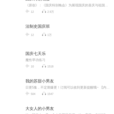
《原创》：《国庆特别晚会》为展现国庆的喜庆与祖国的深情我将以具体的场景切入从清晨升旗的庄严到街头巷尾的欢庆到历史与当下的交融，用优美的笔触传递对祖国的热爱与自豪！用诗歌和情感美文形式，歌颂祖国的繁荣富强，祝人民幸福安康！
12
2.9万
法制史国庆班
12
1万
国庆七天乐
魔性早功练习
10
1518
我的苏甜小男友
日更5集，不定期爆更！订阅可以收到更新提醒哦~ 【内容简介】 苏芃芃以为捡来的弟弟只是个娃，却不曾想是匹狼。在她一门心思想着怎么把他茁壮养成时，沈念深却想着怎么把她拐回家。沈念深：苏芃芃，我有肌肉了。苏芃芃戳一戳：哦，所以呢？沈念深：是...
504
1547
大女人的小男友