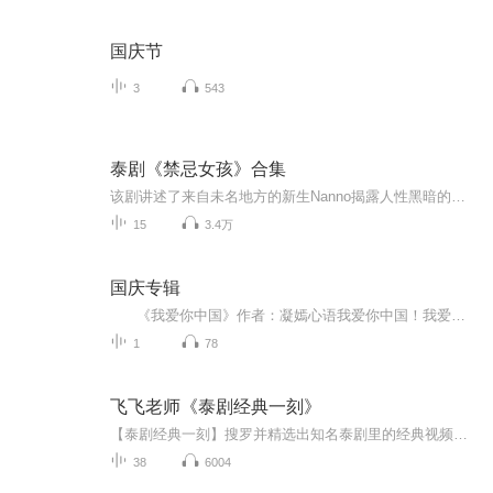
国庆节
3
543
泰剧《禁忌女孩》合集
该剧讲述了来自未名地方的新生Nanno揭露人性黑暗的故事。来自未名地方的转校新生Nanno，如同伊甸园的毒蛇般，放大人们的欲望，通过一则则故事揭露心灵深处的黑暗。他是令人尊敬的老师，一场视频风波揭露了老师背后的肮脏行为，性侵、威胁，道貌岸然的样子由Nanno来放大。
15
3.4万
国庆专辑
《我爱你中国》作者：凝嫣心语我爱你中国！我爱你春天蓬勃的秧苗；我爱你秋日金黄的硕果。我爱你中国！我爱你青松气质，我爱你红梅品格！我爱你家乡的甜蔗好像乳汁滋润着我的心窝。我爱你中国，我要把最美的歌儿献给你，我的母亲我的祖国。我爱你中国，我爱...
1
78
飞飞老师《泰剧经典一刻》
【泰剧经典一刻】搜罗并精选出知名泰剧里的经典视频片段，一字一句地列出对白的泰中文台词，我们每周三会提前发布课程内容在联盟的“微信公众平台”和“百度贴吧”上，然后每周五中国时间20:30-22:30，在YY频道 571930 讲授该课程。授课时老师会逐字逐句地...
38
6004