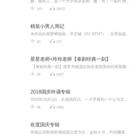
她，顾依人，是一个大学英语老师。她，养了一条叫“桃花”的狗，还养了一只叫“招男”的乌龟。她一直期待着能遇到一个合适的男人在三十岁之前嫁出去。可是却在二十八岁生日那天与一个比她小七岁的男生产生了孽缘。而这个男生，居然还是她的学生！
153
256万
精装小男人周记
本作品向谢梦桦姐姐，李启健（DJ KENT），吴君如姐姐致敬！本作品向90年代的电台广播人致敬！本作品向流逝的青春致敬！本作品向1991年全广州市中专学生致敬！
20
2万
星星老师+玲玲老师【泰剧经典一刻】
【泰剧经典一刻】搜罗并精选出知名泰剧里的经典视频片段，一字一句地列出对白的泰中文台词，并提前发布在联盟的“微信公众平台”和“百度贴吧”上，然后，本课程逐字逐句地进行对白的解释和试读练习。
28
9337
2018国庆吟诵专辑
2018年10月1日，正值国庆日。一大早看到一个公号文章，正是文天祥的《己卯十月一日至燕越五日罹狴犴有感而赋》。当然，彼十一非当今的十一。不过数字的巧合还是让人感触，今天拿来读一读，体味一番历史英杰的民族情怀，恰也当时。 根据诗题来看，这组诗是写于十月一日至十月五日之间，是文天祥被俘之后所作，这些诗作不仅有凛凛正气，更也能看的到他百端交集的复杂情感。另一首于右任先生的《望大陆》，微信公号有称《望乡》，一句“山之上国之殇”荡气回肠，一并兴起拿来读了一读。仓促间多有瑕疵...
38
2592
欢度国庆专辑
本辑以诗歌和歌颂祖国文章为主，金秋十月，丹桂飘香，在这个充满丰收喜悦的季节里，我们满怀激动和自豪，迎来了中华人民共和国76周年华诞。这不仅是一个庄重的纪念日，更是全体中华儿女共同欢庆的盛大的节日，承载着深厚的民族情感和历史意义.