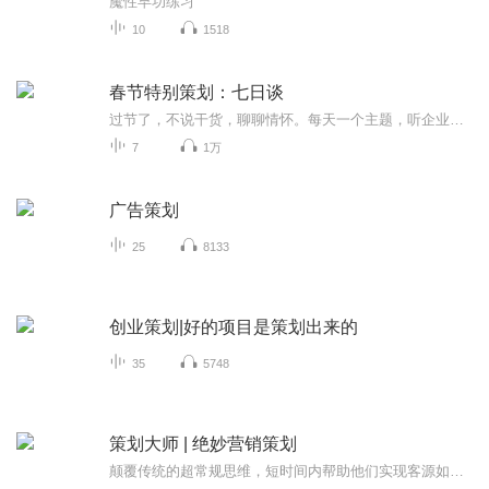
魔性早功练习
10
1518
春节特别策划：七日谈
过节了，不说干货，聊聊情怀。每天一个主题，听企业家们直抒胸臆……
7
1万
广告策划
25
8133
创业策划|好的项目是策划出来的
35
5748
策划大师 | 绝妙营销策划
颠覆传统的超常规思维，短时间内帮助他们实现客源如潮、业绩倍增的一系列成功策划案例。可以直接复制套用其他的实体店也可参考或从中受到启发首发创意和智慧，因为规律性的方法，往往都是相通的。365天，每天一个策划案例，策划大师李春彦VX280045003助你...