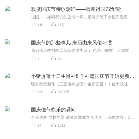
欢度国庆节诗歌朗诵——喜迎祖国72华诞
祖国——如同我们的生命一样，是诗人笔下永恒而温暖的主题。在祖国72周年华诞来临之际，特创建这个诗歌朗诵专辑，诵读经典爱国篇章，和大家一起歌颂祖国，向国庆的献礼！祝愿伟大的祖国繁荣富强，祝愿大家国庆节快乐，度过平安快乐的黄金周假期！
116
11万
国庆节的那些事儿-来历由来风俗习惯
我们伟大的祖国母亲就要过生日了,也是小朋友、大朋友们最喜欢的“国庆小长假”或说“黄金周”还有说”国庆7天乐”的，说法真是不一而足。那么“国庆节”是怎么来的？自古以来国庆节怎么庆贺？新中国国庆节的来历，以及新中国国庆节的庆贺方式又有哪些呢？ ...
6
2万
小猪屏蓬十二生肖神8 羊神篇国庆节开始更新啦！
晓东叔叔新作《三星堆神游记》全新面世！中信出版社出版！京东当当淘宝均有售！点蓝色字收听——《小猪屏蓬爆笑日记2024》《小猪屏蓬爆笑日记2》《小猪屏蓬爆笑日记1》让你笑得喘不上气！《我进故宫当富翁——小猪屏蓬故宫财商笔记》教你成为大富翁！《小...
550
315.5万
国庆佳节欢乐的瞬间
金秋送爽 层林尽染 适逢新疆成立70周年 ，乌鲁木齐于2025年9月23日迎来党中央和习大大带领的慰问团。新疆各族群众欢欣鼓舞，热烈欢迎。
27
1311