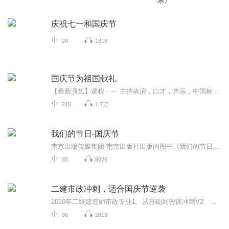
乐）
庆祝七一和国庆节
24
1818
国庆节为祖国献礼
【蔡蔡演艺】课程﹣-﹣主持表演，口才，声乐，中国舞，民族舞。独特的小舞台，专业的录音棚，每一位同学都能成为优秀的小明星。独特的教学模式，轻松上课，快乐学习！知名主持人，舞蹈家，高级教师任职授课！江南总校：河沟街42号三楼 18545856430江北分校...
215
1.7万
我们的节日-国庆节
南京出版传媒集团·南京出版社出版的图书《我们的节日》通过对中国节日文化和节日意义进行深度的挖掘，面向青少年群体构建独具特色的栏目内容，以此丰富春节、元宵节、清明节、端午节、七夕节、中秋节、重阳节等传统节日；六一节、教师节、国庆节等新兴节日的文化内涵和表现形式。促进青少年形成新的节日习俗，提升节日仪式感、认同感。音频作品由金陵朗读者联盟志愿者朗诵，南京音像出版社、金陵图书馆联合制作。
35
8076
二建市政冲刺，适合国庆节逆袭
2020年二级建造师市政专业1、从基础到密训冲刺V2、从精华课程到超压密押V3、0基础同步更新v4、持续更新到2020年考试V5、只要你跟着学让你一次稳拿证V6、渠道超压压题，超压三页纸等独家绝密压题!
36
2619