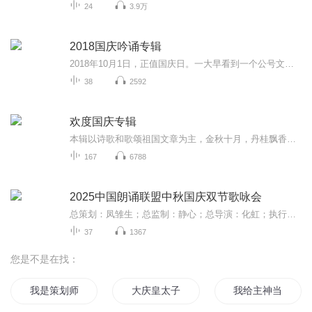
24
3.9万
2018国庆吟诵专辑
2018年10月1日，正值国庆日。一大早看到一个公号文章，正是文天祥的《己卯十月一日至燕越五日罹狴犴有感而赋》。当然，彼十一非当今的十一。不过数字的巧合还是让人感触，今天拿来读一读，体味一番历史英杰的民族情怀，恰也当时。 根据诗题来看，这组诗是写于十月一日至十月五日之间，是文天祥被俘之后所作，这些诗作不仅有凛凛正气，更也能看的到他百端交集的复杂情感。另一首于右任先生的《望大陆》，微信公号有称《望乡》，一句“山之上国之殇”荡气回肠，一并兴起拿来读了一读。仓促间多有瑕疵...
38
2592
欢度国庆专辑
本辑以诗歌和歌颂祖国文章为主，金秋十月，丹桂飘香，在这个充满丰收喜悦的季节里，我们满怀激动和自豪，迎来了中华人民共和国76周年华诞。这不仅是一个庄重的纪念日，更是全体中华儿女共同欢庆的盛大的节日，承载着深厚的民族情感和历史意义.
167
6788
2025中国朗诵联盟中秋国庆双节歌咏会
总策划：凤雏生；总监制：静心；总导演：化虹；执行总监：莺子；执行导演：橙夏；主持人：静心、化虹、橙夏
37
1367
您是不是在找：
我是策划师
大庆皇太子
我给主神当策划