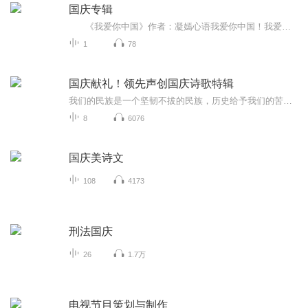
国庆专辑
《我爱你中国》作者：凝嫣心语我爱你中国！我爱你春天蓬勃的秧苗；我爱你秋日金黄的硕果。我爱你中国！我爱你青松气质，我爱你红梅品格！我爱你家乡的甜蔗好像乳汁滋润着我的心窝。我爱你中国，我要把最美的歌儿献给你，我的母亲我的祖国。我爱你中国，我爱...
1
78
国庆献礼！领先声创国庆诗歌特辑
我们的民族是一个坚韧不拔的民族，历史给予我们的苦难都变成了闪着金光的勋章！我们的国家是一个龙腾虎跃的国家，那条巨龙正以不可阻挡之势崛起于神奇的东方！------------------------------------------------值此祖国70周年华诞之际，领先声创以诗歌向祖国献礼！用我们的声音、用我们的热血、用我们的灵魂诵读经典爱国篇章，歌颂我们的祖国！永远繁荣富强！
8
6076
国庆美诗文
108
4173
刑法国庆
26
1.7万
电视节目策划与制作