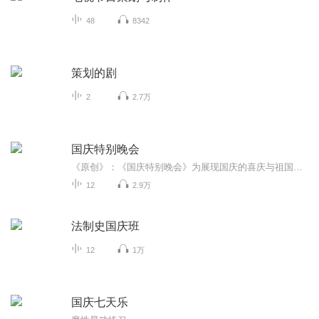
48
8342
策划的剧
2
2.7万
国庆特别晚会
《原创》：《国庆特别晚会》为展现国庆的喜庆与祖国的深情我将以具体的场景切入从清晨升旗的庄严到街头巷尾的欢庆到历史与当下的交融，用优美的笔触传递对祖国的热爱与自豪！用诗歌和情感美文形式，歌颂祖国的繁荣富强，祝人民幸福安康！
12
2.9万
法制史国庆班
12
1万
国庆七天乐