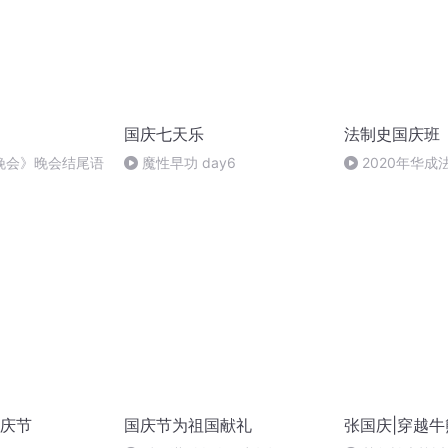
国庆七天乐
法制史国庆班
晚会》晚会结尾语
魔性早功 day6
2020年华
法制史马志冰 (12
庆节
国庆节为祖国献礼
张国庆|穿越牛