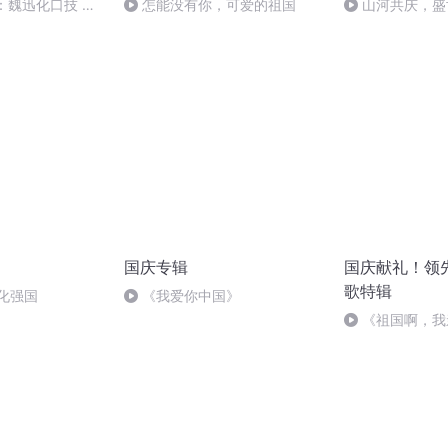
：魏迅化口技 二
怎能没有你，可爱的祖国
山河共庆，盛
般唱法和原生态
国庆专辑
国庆献礼！领
歌特辑
化强国
《我爱你中国》
《祖国啊，我
婉