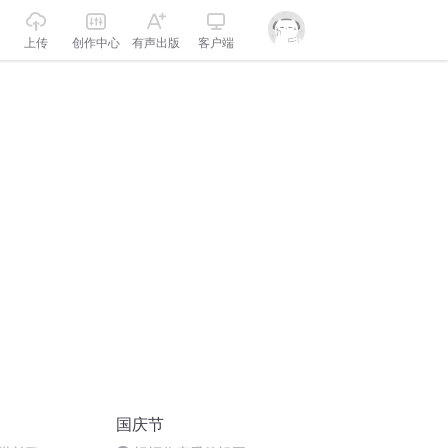
上传
创作中心
有声出版
客户端
国庆节