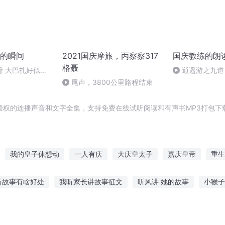
的瞬间
2021国庆摩旅，丙察察317
国庆教练的朗
格聂
骨 大巴扎好似温
逍遥游之九道
尾声，3800公里路程结束
授权的连播声音和文字全集，支持免费在线试听阅读和有声书MP3打包下
我的皇子休想动
一人有庆
大庆皇太子
嘉庆皇帝
重生
安庆年记事
庆余年之长歌行
重庆儿女
大庆第一恶
穿越之
听故事有啥好处
我听家长讲故事征文
听风讲 她的故事
小猴子
故事在线听
听现代的爱情故事
朱雀舞台故事在线听
没软件怎