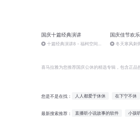
国庆十篇经典演讲
国庆佳节欢乐
十篇经典演讲8 - 福柯空间回
冬天寒风刺
归异托邦演讲
暖的春天
喜马拉雅为您推荐国庆公休的精选专辑，包含正品
人人都爱于休休
在下宁不休
您是不是在找：
庆云传奇
相公你被休了
直播听小说故事的软件
小孩
最新搜索推荐：
日夜不休
普天同庆
听鬼故事别戴耳机
猫咪狐狸