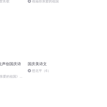
世长歌
祝福你亲爱的祖国
先声创国庆诗
国庆美诗文
想北平（6）
亲爱的祖国》温