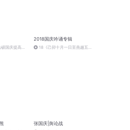
2018国庆吟诵专辑
成法硕国庆提高班
18《己卯十月一日至燕越五
)
日罹狴犴有感而赋》组律18首
文天祥 自由吟诵
熊
张国庆|舆论战