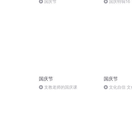
国庆节
国庆特辑16
胡 东方红+一
国庆节
国庆节
支教老师的国庆课
文化自信 文