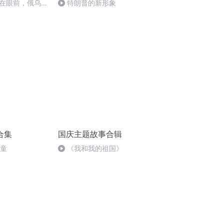
在眼前，俄乌冲
特朗普的新形象
将会如何发展？
合集
国庆主题故事合辑
儿童
《我和我的祖国》