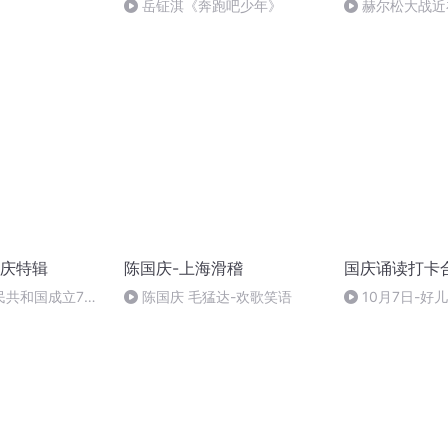
岳钲淇《奔跑吧少年》
赫尔松大战近
突的关键之战，
庆特辑
陈国庆-上海滑稽
国庆诵读打卡
民共和国成立73
陈国庆 毛猛达-欢歌笑语
10月7日-好
场举行升国旗仪式