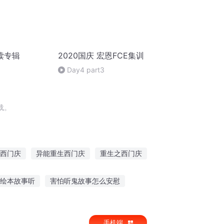
读专辑
2020国庆 宏恩FCE集训
Day4 part3
载。
西门庆
异能重生西门庆
重生之西门庆
大庆帝国
西行不休
庆阳成长手札
绘本故事听
害怕听鬼故事怎么安慰
么听故事
晚上助眠听故事好吗
手机端