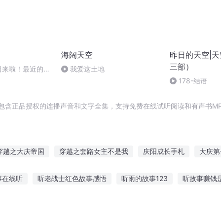
海阔天空
昨日的天空|
三部）
日来啦！最近的状
我爱这土地
178-结语
，包含正品授权的连播声音和文字全集，支持免费在线试听阅读和有声书M
穿越之大庆帝国
穿越之套路女主不是我
庆阳成长手札
大庆第
火影世界
快穿之套路那个主神
庆余年之长歌行
重庆儿女
事在线听
听老战士红色故事感悟
听雨的故事123
听故事赚钱
传奇
庆元纪年
嘉庆皇帝
从龙套到世界影帝
听故事在线听
英语听录音编写故事
让小朋友听故事好吗
可以