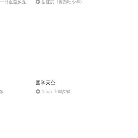
月一日至燕越五
岳钲淇《奔跑吧少年》
赋》组律18首
国学天空
象
4.5.5 庄周梦蝶