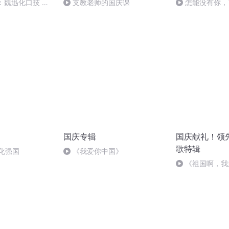
：魏迅化口技 二
支教老师的国庆课
怎能没有你，
般唱法和原生态
国庆专辑
国庆献礼！领
歌特辑
化强国
《我爱你中国》
《祖国啊，我
婉