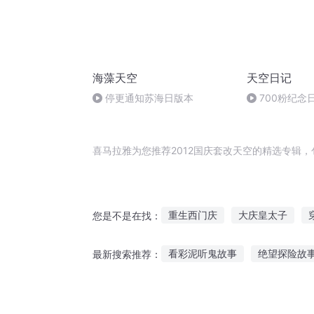
海藻天空
天空日记
停更通知苏海日版本
700粉纪念
态
喜马拉雅为您推荐2012国庆套改天空的精选专辑
重生西门庆
大庆皇太子
您是不是在找：
重生之西门庆
2012穿越到
看彩泥听鬼故事
绝望探险故
最新搜索推荐：
末世2012之似是故人来
庆云
小美宿舍故事在线听
梅子爱