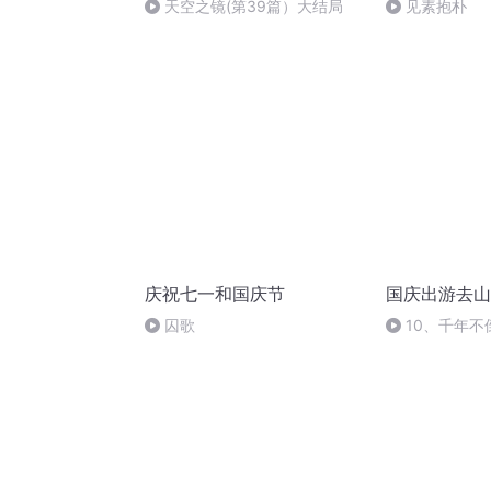
天空之镜(第39篇）大结局
见素抱朴
庆祝七一和国庆节
国庆出游去山
囚歌
10、千年不