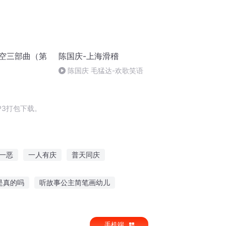
天空三部曲（第
陈国庆-上海滑稽
陈国庆 毛猛达-欢歌笑语
P3打包下载。
一恶
一人有庆
普天同庆
异能重生西门庆
快穿之全是套路
是真的吗
听故事公主简笔画幼儿
听的秋天的故事
呼唤恐怖故事在线听
手机端