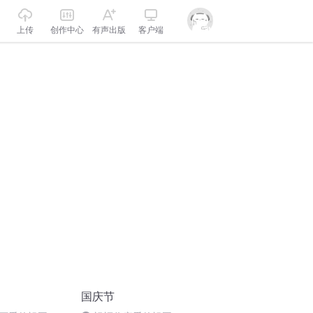
上传
创作中心
有声出版
客户端
国庆节