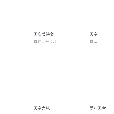
国庆美诗文
天空
想北平（6）
e0dc7e9dcfaa
天空之镜
爱的天空