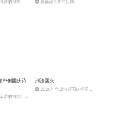
可爱的祖国
祝福你亲爱的祖国
先声创国庆诗
刑法国庆
2020年华成法硕国庆提高班
刑法陈 (26)
亲爱的祖国》温