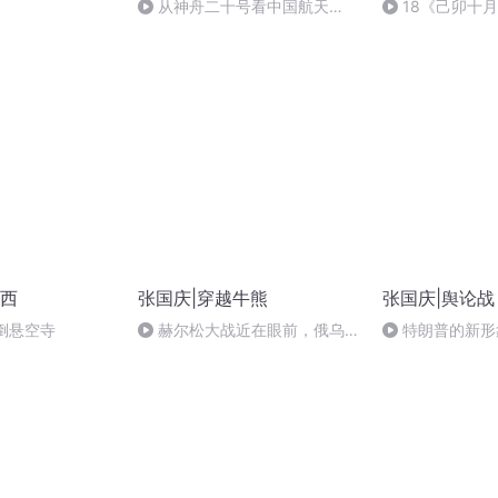
从神舟二十号看中国航天
18《己卯十
的“隐形实力”
日罹狴犴有感而
文天祥 自由吟诵
西
张国庆|穿越牛熊
张国庆|舆论战
倒悬空寺
赫尔松大战近在眼前，俄乌冲
特朗普的新形
突的关键之战，将会如何发展？