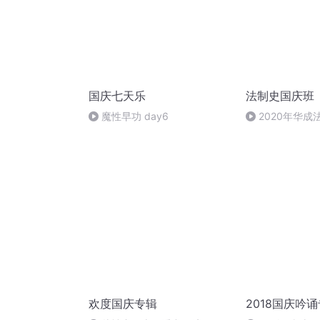
国庆七天乐
法制史国庆班
魔性早功 day6
2020年华
111b8fd7cd264cc0eb2f.mp3
法制史马志冰 (12
欢度国庆专辑
2018国庆吟