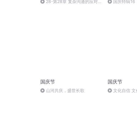
28-第28章 复杂沟通的应对
国庆特辑16
（3）：多选式共情
胡 东方红+一
国庆节
国庆节
山河共庆，盛世长歌
文化自信 文