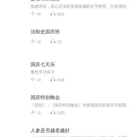
情感语录，是心灵深处情感波澜的文字映照。引发强烈共鸣，成为人们在情感世界里的导航星，陪伴我们感悟、思索、成长，让我们在情感的浩瀚海洋中不再迷茫，更加珍视身边的每份情。
49
3810
法制史国庆班
12
1万
国庆七天乐
魔性早功练习
10
1518
国庆特别晚会
《原创》：《国庆特别晚会》为展现国庆的喜庆与祖国的深情我将以具体的场景切入从清晨升旗的庄严到街头巷尾的欢庆到历史与当下的交融，用优美的笔触传递对祖国的热爱与自豪！用诗歌和情感美文形式，歌颂祖国的繁荣富强，祝人民幸福安康！
12
2.9万
人参是否越老越好