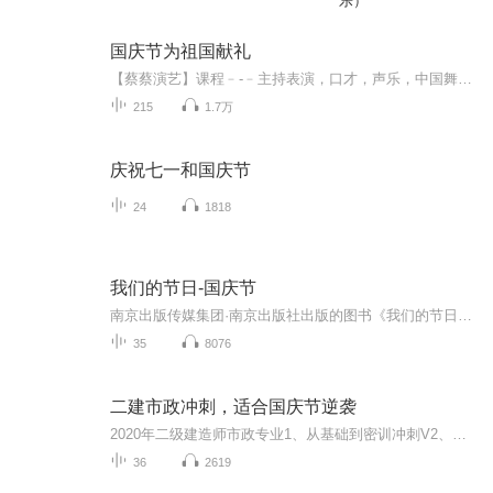
乐）
国庆节为祖国献礼
【蔡蔡演艺】课程﹣-﹣主持表演，口才，声乐，中国舞，民族舞。独特的小舞台，专业的录音棚，每一位同学都能成为优秀的小明星。独特的教学模式，轻松上课，快乐学习！知名主持人，舞蹈家，高级教师任职授课！江南总校：河沟街42号三楼 18545856430江北分校...
215
1.7万
庆祝七一和国庆节
24
1818
我们的节日-国庆节
南京出版传媒集团·南京出版社出版的图书《我们的节日》通过对中国节日文化和节日意义进行深度的挖掘，面向青少年群体构建独具特色的栏目内容，以此丰富春节、元宵节、清明节、端午节、七夕节、中秋节、重阳节等传统节日；六一节、教师节、国庆节等新兴节日的文化内涵和表现形式。促进青少年形成新的节日习俗，提升节日仪式感、认同感。音频作品由金陵朗读者联盟志愿者朗诵，南京音像出版社、金陵图书馆联合制作。
35
8076
二建市政冲刺，适合国庆节逆袭
2020年二级建造师市政专业1、从基础到密训冲刺V2、从精华课程到超压密押V3、0基础同步更新v4、持续更新到2020年考试V5、只要你跟着学让你一次稳拿证V6、渠道超压压题，超压三页纸等独家绝密压题!
36
2619