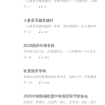
《人参是否越老越好》音频专辑来了！11期内容，10期免费，帮你系统搞懂人参老与不老的那些事儿。免费期标题带点“系统感”，付费期《人参是否越老越好》深入扒一扒，10篇干货组合拳，专治你的疑惑。健康养生，先搞明白再行动，别交智商税！
2
28
人参是否越老越好
《人参是否越老越好》专辑，带你深度扒一扒人参的年龄密码！10个免费音频，系统揭秘人参老化的秘密，从鉴别到食用，一篇一篇，干货满满！付费音频更是独门秘籍，10篇精编文章，帮你彻底搞懂人参老化的真相！别再盲目跟风，快来一起学学，让健康生活更有“...
12
346
2018国庆吟诵专辑
2018年10月1日，正值国庆日。一大早看到一个公号文章，正是文天祥的《己卯十月一日至燕越五日罹狴犴有感而赋》。当然，彼十一非当今的十一。不过数字的巧合还是让人感触，今天拿来读一读，体味一番历史英杰的民族情怀，恰也当时。 根据诗题来看，这组诗是写于十月一日至十月五日之间，是文天祥被俘之后所作，这些诗作不仅有凛凛正气，更也能看的到他百端交集的复杂情感。另一首于右任先生的《望大陆》，微信公号有称《望乡》，一句“山之上国之殇”荡气回肠，一并兴起拿来读了一读。仓促间多有瑕疵...
38
2592
欢度国庆专辑
本辑以诗歌和歌颂祖国文章为主，金秋十月，丹桂飘香，在这个充满丰收喜悦的季节里，我们满怀激动和自豪，迎来了中华人民共和国76周年华诞。这不仅是一个庄重的纪念日，更是全体中华儿女共同欢庆的盛大的节日，承载着深厚的民族情感和历史意义.
167
6788
2025中国朗诵联盟中秋国庆双节歌咏会
总策划：凤雏生；总监制：静心；总导演：化虹；执行总监：莺子；执行导演：橙夏；主持人：静心、化虹、橙夏