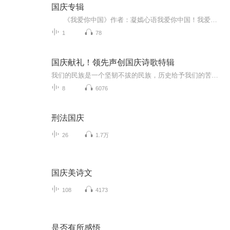
国庆专辑
《我爱你中国》作者：凝嫣心语我爱你中国！我爱你春天蓬勃的秧苗；我爱你秋日金黄的硕果。我爱你中国！我爱你青松气质，我爱你红梅品格！我爱你家乡的甜蔗好像乳汁滋润着我的心窝。我爱你中国，我要把最美的歌儿献给你，我的母亲我的祖国。我爱你中国，我爱...
1
78
国庆献礼！领先声创国庆诗歌特辑
我们的民族是一个坚韧不拔的民族，历史给予我们的苦难都变成了闪着金光的勋章！我们的国家是一个龙腾虎跃的国家，那条巨龙正以不可阻挡之势崛起于神奇的东方！------------------------------------------------值此祖国70周年华诞之际，领先声创以诗歌向祖国献礼！用我们的声音、用我们的热血、用我们的灵魂诵读经典爱国篇章，歌颂我们的祖国！永远繁荣富强！
8
6076
刑法国庆
26
1.7万
国庆美诗文
108
4173
是否有所感悟