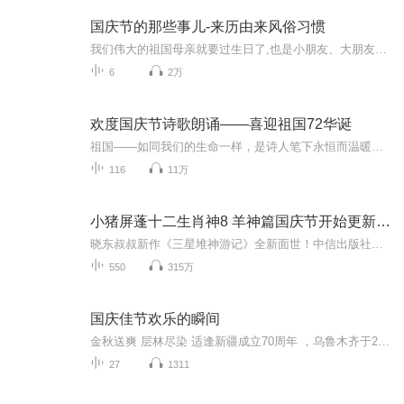
国庆节的那些事儿-来历由来风俗习惯
我们伟大的祖国母亲就要过生日了,也是小朋友、大朋友们最喜欢的“国庆小长假”或说“黄金周”还有说”国庆7天乐”的，说法真是不一而足。那么“国庆节”是怎么来的？自古以来国庆节怎么庆贺？新中国国庆节的来历，以及新中国国庆节的庆贺方式又有哪些呢？ ...
6
2万
欢度国庆节诗歌朗诵——喜迎祖国72华诞
祖国——如同我们的生命一样，是诗人笔下永恒而温暖的主题。在祖国72周年华诞来临之际，特创建这个诗歌朗诵专辑，诵读经典爱国篇章，和大家一起歌颂祖国，向国庆的献礼！祝愿伟大的祖国繁荣富强，祝愿大家国庆节快乐，度过平安快乐的黄金周假期！
116
11万
小猪屏蓬十二生肖神8 羊神篇国庆节开始更新啦！
晓东叔叔新作《三星堆神游记》全新面世！中信出版社出版！京东当当淘宝均有售！点蓝色字收听——《小猪屏蓬爆笑日记2024》《小猪屏蓬爆笑日记2》《小猪屏蓬爆笑日记1》让你笑得喘不上气！《我进故宫当富翁——小猪屏蓬故宫财商笔记》教你成为大富翁！《小...
550
315万
国庆佳节欢乐的瞬间
金秋送爽 层林尽染 适逢新疆成立70周年 ，乌鲁木齐于2025年9月23日迎来党中央和习大大带领的慰问团。新疆各族群众欢欣鼓舞，热烈欢迎。
27
1311