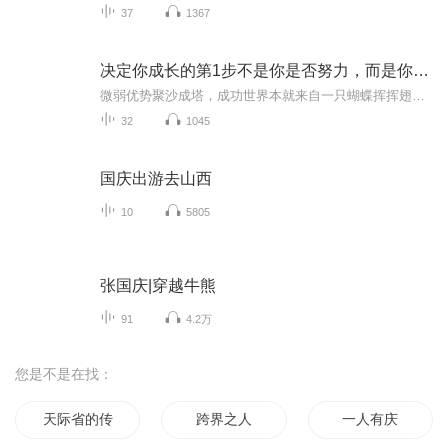
37
1367
决定你成长的第1步不是你是否努力，而是你是否相信努
微弱优势聚沙成塔，成功世界本就来自一只蝴蝶挥挥翅膀的触发，这就是成长的秘密
32
1045
国庆出游去山西
10
5805
张国庆|穿越牛熊
91
4.2万
您是不是在找：
天际省的传说
跨界之人
一人有庆