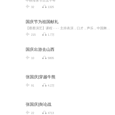
中秋传承节日五千年
32
1325
国庆节为祖国献礼
【蔡蔡演艺】课程﹣-﹣主持表演，口才，声乐，中国舞，民族舞。独特的小舞台，专业的录音棚，每一位同学都能成为优秀的小明星。独特的教学模式，轻松上课，快乐学习！知名主持人，舞蹈家，高级教师任职授课！江南总校：河沟街42号三楼 18545856430江北分校...
215
1.7万
国庆出游去山西
10
5805
张国庆|穿越牛熊
91
4.2万
张国庆|舆论战
22
4713