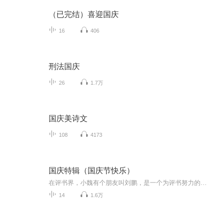
（已完结）喜迎国庆
16
406
刑法国庆
26
1.7万
国庆美诗文
108
4173
国庆特辑（国庆节快乐）
在评书界，小魏有个朋友叫刘鹏，是一个为评书努力的小伙子。在2021年国庆期间，他想弄个特辑，便烦劳我给他录个爱国题材的评书小段儿。这种事情，不是特殊情况，小魏一般不会拒绝，也就给其录了一个《鲁迅踢鬼》，等他传完，我再传到我的专辑里。另外，小...
14
1.6万