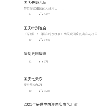
国庆去哪儿玩
带你游览祖国的大好河山……
14
2687
国庆特别晚会
《原创》：《国庆特别晚会》为展现国庆的喜庆与祖国的深情我将以具体的场景切入从清晨升旗的庄严到街头巷尾的欢庆到历史与当下的交融，用优美的笔触传递对祖国的热爱与自豪！用诗歌和情感美文形式，歌颂祖国的繁荣富强，祝人民幸福安康！
12
2.9万
法制史国庆班
12
1万
国庆七天乐
魔性早功练习
10
1518
2021年盛世中国迎国庆曲艺汇演