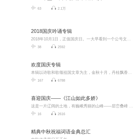
63
2.1万
2018国庆吟诵专辑
2018年10月1日，正值国庆日。一大早看到一个公号文章，正是文天祥的《己卯十月一日至燕越五日罹狴犴有感而赋》。当然，彼十一非当今的十一。不过数字的巧合还是让人感触，今天拿来读一读，体味一番历史英杰的民族情怀，恰也当时。 根据诗题来看，这组诗是写于十月一日至十月五日之间，是文天祥被俘之后所作，这些诗作不仅有凛凛正气，更也能看的到他百端交集的复杂情感。另一首于右任先生的《望大陆》，微信公号有称《望乡》，一句“山之上国之殇”荡气回肠，一并兴起拿来读了一读。仓促间多有瑕疵...
38
2592
欢度国庆专辑
本辑以诗歌和歌颂祖国文章为主，金秋十月，丹桂飘香，在这个充满丰收喜悦的季节里，我们满怀激动和自豪，迎来了中华人民共和国76周年华诞。这不仅是一个庄重的纪念日，更是全体中华儿女共同欢庆的盛大的节日，承载着深厚的民族情感和历史意义.
167
6788
喜迎国庆——《江山如此多娇》
这是一片辽阔的土地，有巍峨秀丽的山峰——层峦叠嶂 ；这是一片广袤的土地，有奔流不息的江河——百折不回 ；这是一片富饶的土地，有波涛澎湃的大海——深邃无垠； 这是一片神奇的土地，千年运河、万里长城 。江山如此多娇，文明如此灿烂！这是我的祖国，瞰祖国大好河山，品中华人文之美！
16
2616
精典中秋祝福词语金典总汇