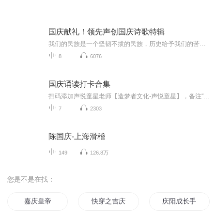
国庆献礼！领先声创国庆诗歌特辑
我们的民族是一个坚韧不拔的民族，历史给予我们的苦难都变成了闪着金光的勋章！我们的国家是一个龙腾虎跃的国家，那条巨龙正以不可阻挡之势崛起于神奇的东方！------------------------------------------------值此祖国70周年华诞之际，领先声创以诗歌向祖国献礼！用我们的声音、用我们的热血、用我们的灵魂诵读经典爱国篇章，歌颂我们的祖国！永远繁荣富强！
8
6076
国庆诵读打卡合集
扫码添加声悦童星老师【造梦者文化-声悦童星】，备注“诵读打卡”报名，已添加好友的，直接发送“诵读打卡”报名，报名成功后进入社群。
7
2303
陈国庆-上海滑稽
149
126.8万
您是不是在找：
嘉庆皇帝
快穿之吉庆有余
庆阳成长手札