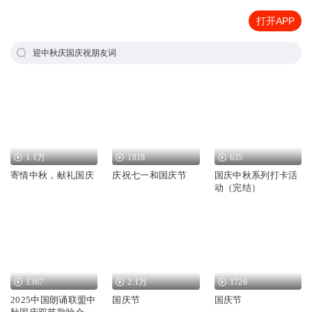
打开APP
迎中秋庆国庆祝朋友词
1.1万
1818
635
寄情中秋，献礼国庆
庆祝七一和国庆节
国庆中秋系列打卡活
动（完结）
1367
2.1万
1726
2025中国朗诵联盟中
国庆节
国庆节