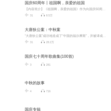
国庆60周年丨祖国啊，亲爱的祖国
【内容简介】《祖国啊，亲爱的祖国》作为向国庆60周年献礼的重点出版物，由当代著名诗人、河北省作家协会副主席、《诗选刊》杂志主编郁葱担任主编；由中央人民广播电台著名播音指导方明、雅坤和著名朗诵艺术家瞿弦和、张筠英联袂朗诵，倾情演绎。祖国，如...
31
8.5万
大唐狄公案：中秋案
“大唐狄公案”成功地造成了“中国的福尔摩斯”，并被译成多种外文出版，在中国与世界文化交流史上留下重重的一笔。译文版“大唐狄公案”计划出版十五种，由研究高罗佩多年的张凌担纲翻译并撰写兼具学术性和可读性的注释和译后记，是目前市面上仅见的一人...
31
28.2万
国庆七十周年歌曲集(100首)
3
281
中秋的故事
4
716
国庆专辑