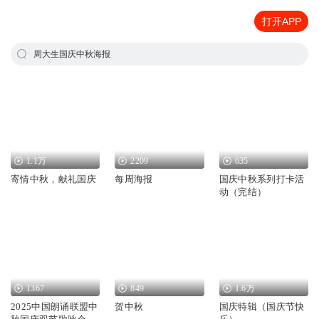
打开APP
周大生国庆中秋海报
1.1万
2209
635
寄情中秋，献礼国庆
每周海报
国庆中秋系列打卡活
动（完结）
1367
849
1.6万
2025中国朗诵联盟中
贺中秋
国庆特辑（国庆节快