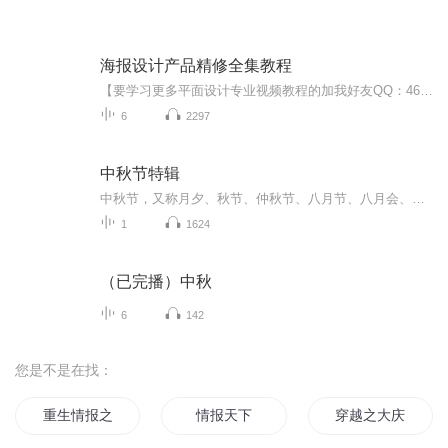
海报设计产品精修全集教程
【要学习更多平面设计专业视频教程的加我好友QQ：461832983或者微信：18520787328 领取 设计素材和设计教程取 免费直播 】 PS的用途： 1.平面设计 2.修复照片 3.广告摄影 4.影像创意 5. 艺术文字 6.网页制作 7.建筑效果图后期修饰 8.绘画 9.绘制或处理三维贴图 10.婚纱照片设计 11.视觉创意 12.图标设计 13.界面设计 14.影视后期 就比如你学会了平面设计可以去：广告公司 平面设计公司 室内设计公司 中大型的一些企业做设计（因为他们有自己的网站 自己企业品牌 自己产品 都是需要宣传推广的）。并且你也可以去做淘宝美工 影楼婚纱 专门的VI UI设计师等等） 要学习更多视频教程可以联系小编噢
6
2297
中秋节特辑
中秋节，又称月夕、秋节、仲秋节、八月节、八月会、追月节、玩月节、拜月节、女儿节或团圆节，是流行于中国众多民族与汉字文化圈诸国的传统文化节日，时在农历八月十五；因其恰值三秋之半，故名，也有些地方将中秋节定在八月十六。[1-2] 中秋节始于唐朝...
1
1624
（已完播）中秋
6
142
您是不是在找：
重生情报之王
情报天下
穿越之大庆帝国