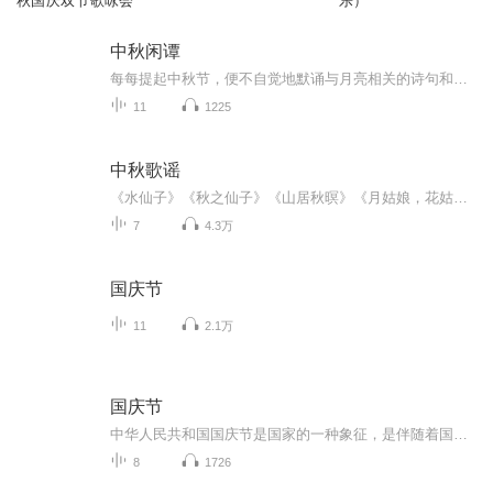
秋国庆双节歌咏会
乐）
中秋闲谭
每每提起中秋节，便不自觉地默诵与月亮相关的诗句和故事来，因为中秋节里还有一个与月亮相关的美丽的传说呢！ 美丽的嫦娥姑娘和可爱的小玉兔就在月亮的广寒宫里住着，特别是在中秋节这天晚上，当一轮满月悄悄的挂在天边时，在广寒宫里、美丽的嫦娥姑娘抱着可爱的小玉兔就开活动起来，当我们与家人一起围聚在丰盛的晚餐桌旁、吃着丰盛的水果和共享月饼美食、不经意间抬头仰望天上的满月时，有眼亮的小朋友就会大叫起来：”哦，天哪，我看到月亮里面的嫦娥姐姐了，她还抱着个可爱的小兔兔和大家打招呼呢“！..… 中秋的传说和故事、闲谭古今梦落花，一起嗨聊吧...
11
1225
中秋歌谣
《水仙子》《秋之仙子》《山居秋暝》《月姑娘，花姑娘》《月儿圆圆》《秋风吹吹》
7
4.3万
国庆节
11
2.1万
国庆节
中华人民共和国国庆节是国家的一种象征，是伴随着国家的出现而出现的。让我们用诗歌朗诵歌颂祖国的繁荣富强，国泰民安。
8
1726