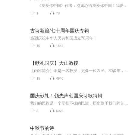
《我爱你中国》作者：凝嫣心语我爱你中国！我爱你春天蓬勃的秧苗；我爱你秋日金黄的硕果。我爱你中国！我爱你青松气质，我爱你红梅品格！我爱你家乡的甜蔗好像乳汁滋润着我的心窝。我爱你中国，我要把最美的歌儿献给你，我的母亲我的祖国。我爱你中国，我爱...
1
78
古诗新篇/七十周年国庆专辑
热烈庆祝中华人民共和国成立70周年！
10
1644
【献礼国庆】大山教授
【内容简介】本是一名教授，更像一位农民。30多年，双脚踏遍深山，胸膛贴紧大地。 他把真正的论文，写满了原本贫瘠的太行山坡。一名共产党员，一个知识分子，要有效地、深层地服务社会，实现自身价值，仅有梦想和深情，是远远不够的！这，就是我们的国情！...
15
4940
国庆献礼！领先声创国庆诗歌特辑
我们的民族是一个坚韧不拔的民族，历史给予我们的苦难都变成了闪着金光的勋章！我们的国家是一个龙腾虎跃的国家，那条巨龙正以不可阻挡之势崛起于神奇的东方！------------------------------------------------值此祖国70周年华诞之际，领先声创以诗歌向祖国献礼！用我们的声音、用我们的热血、用我们的灵魂诵读经典爱国篇章，歌颂我们的祖国！永远繁荣富强！
8
6076
中秋节的诗