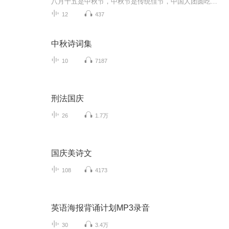
八月十五是中秋节，中秋节是传统佳节，中国人团圆吃月饼的日子，这个节日自古就有，所以留下了不少关于中秋节的诗
12
437
中秋诗词集
10
7187
刑法国庆
26
1.7万
国庆美诗文
108
4173
英语海报背诵计划MP3录音
30
3.4万