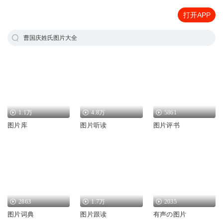
打开APP
曹国庆姓氏图片大全
1.1万
4.8万
5861
图片库
图片听读
图片评书
2863
1.7万
2035
图片词典
图片跟读
有声の图片