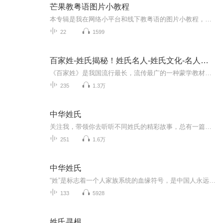
芒果教粤语图片小教程
本专辑是我在网络小平台和线下教粤语的图片小教程，做成图片是方便传播保存下来哦！这些教程涉及生活各方面，而且是基础加地道口语都有，非常实用，建议保存！
22
1599
百家姓-姓氏揭秘！姓氏名人-姓氏文化-名人事迹
《百家姓》是我国流行最长，流传最广的一种蒙学教材。它采用四言体例，句句押韵，读来顺口，易学好记。在本站中，我们可以看到各个时期、各个不同人物的不同方面，从皇帝到平民，从名人到凡人，在他们的身上我们能够了解到朝代的更替、历史的变迁、文化的...
235
1.3万
中华姓氏
关注我，带领你去听听不同姓氏的精彩故事，总有一篇文章里，你能找到自己的姓氏起源，总有一天，我知道你会写下关于姓名的小故事，期待你们的评论噢！:)
251
1.6万
中华姓氏
“姓”是标志着一个人家族系统的血缘符号，是中国人永远割舍不掉的家族情怀
133
5928
姓氏寻根