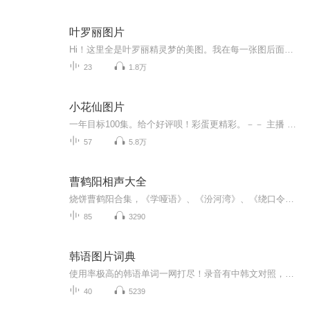
叶罗丽图片
Hi！这里全是叶罗丽精灵梦的美图。我在每一张图后面都给大家留了点时间让大家把喜欢的图保存下来。如果你觉得这个图不太清晰，你可以私信找我要原图哦！
23
1.8万
小花仙图片
一年目标100集。给个好评呗！彩蛋更精彩。－－ 主播 贝瑞吖也叫逆光小爱
57
5.8万
曹鹤阳相声大全
烧饼曹鹤阳合集，《学哑语》、《汾河湾》、《绕口令》、《洪洋洞》等全收录，爆笑不断全程高能。
85
3290
韩语图片词典
使用率极高的韩语单词一网打尽！录音有中韩文对照，方便同学们在路上收听磨耳朵！更多韩语学习的内容，欢迎关注订阅“韩语助手FM” ：）
40
5239