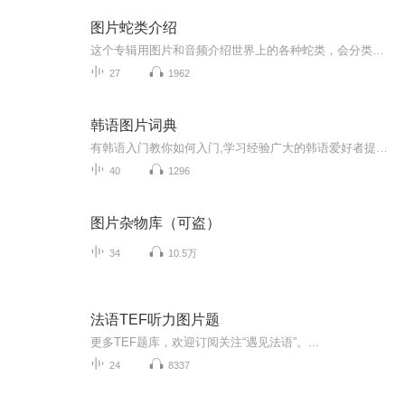
图片蛇类介绍
这个专辑用图片和音频介绍世界上的各种蛇类，会分类别介绍，如有错误欢迎指正。
27
1962
韩语图片词典
有韩语入门教你如何入门,学习经验广大的韩语爱好者提供自己学习的心得体会;韩语词汇包含各类词汇满足你各个方面的需求;韩语阅读:韩国古今各种书籍、童话、谚语等的阅读;韩语...
40
1296
图片杂物库（可盗）
34
10.5万
法语TEF听力图片题
更多TEF题库，欢迎订阅关注“遇见法语”。...
24
8337