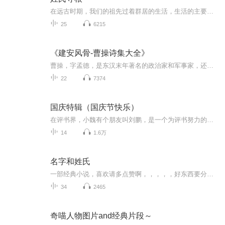
在远古时期，我们的祖先过着群居的生活，生活的主要内容就是采集狩猎来维持生计，或者通过自卫来保护自己，后来随着社会的进步和人口增加，人际之间交往日渐频繁，为了把某一群人与另一群人区分开来，便出现了某一群人共有的标志，这就是“姓”，在这群人中间，为了彼此区分开来，出现了只属于个人的标志，这就是“名”。饭要少吃，事要多知。从一个人的姓氏中可以了解到他的祖先或职业、或居住地等等一些有趣的讯息，你还不赶快订阅关注收听转发么？本节目改编自郑宏峰、张红主编，线装书局出版的《中华姓氏》一书，...
25
6215
《建安风骨-曹操诗集大全》
曹操，字孟德，是东汉末年著名的政治家和军事家，还是大成的文学家，他在文学造诣上，有非凡的成就，一生当中有诸多颇具影响的诗歌和文章、散文，诗歌主要是以乐府诗为主。他的诗歌古之悲凉，散文清峻通俗。后人把他和他的两个儿子曹植，曹丕并称为三曹，...
22
7374
国庆特辑（国庆节快乐）
在评书界，小魏有个朋友叫刘鹏，是一个为评书努力的小伙子。在2021年国庆期间，他想弄个特辑，便烦劳我给他录个爱国题材的评书小段儿。这种事情，不是特殊情况，小魏一般不会拒绝，也就给其录了一个《鲁迅踢鬼》，等他传完，我再传到我的专辑里。另外，小...
14
1.6万
名字和姓氏
一部经典小说，喜欢请多点赞啊，，，，，好东西要分享给小伙伴啊，所有专辑完全免费，本小说情节跌宕起伏，内容紧扣发展脉搏。。绝对震撼你的耳膜，，，，还等什么，赶快来吧，记住点赞分享啊，分享点赞。。。。一部经典小说，喜欢请多点赞啊，，，，，好东西要分享给小伙伴啊，所有专辑完全免费，本小说情节跌宕起伏，内容紧扣发展脉搏。。绝对震撼你的耳膜，，，，还等什么，赶快来吧，记住点赞分享啊，分享点赞。。。。
34
2465
奇喵人物图片and经典片段～