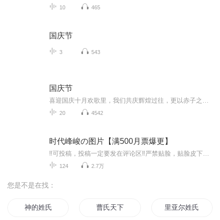
10
465
国庆节
3
543
国庆节
喜迎国庆十月欢歌里，我们共庆辉煌过往，更以赤子之心，向未来书写滚烫的誓言——这盛世，值得我们以热爱相拥。
20
4542
时代峰峻の图片【满500月票爆更】
‼️可投稿，投稿一定要发在评论区‼️严禁贴脸，贴脸皮下塌/BE多次贴脸永久拉黑会在评论区里发一些视频中的图片，想要视频里的图片看评论区已经下楼的只有投稿才会发，不投稿不发可单人，可CP（可跨代），可多人，可团体●TFBOYS王俊凯、王源、易烊千玺（...
124
2.7万
您是不是在找：
神的姓氏
曹氏天下
里亚尔姓氏