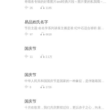
奇喵各专辑的好看图片and经典片段～图片要的私我哦～我发泥～（要关注+专辑好评噢）
26
1145
易品姓氏名字
节目主题:命名学系列讲座主播是谁:纪中石适合谁听:新生儿家庭，创业者，老板主播的话:好名字不能定成败，但是可以益终身！
97
6618
国庆节
11
2.1万
国庆节
中华人民共和国国庆节是国家的一种象征，是伴随着国家的出现而出现的。让我们用诗歌朗诵歌颂祖国的繁荣富强，国泰民安。
8
1726
国庆节
十月欢歌里，我们共庆辉煌过往，更以赤子之心，向未来书写滚烫的誓言——这盛世，值得我们以热爱相拥。