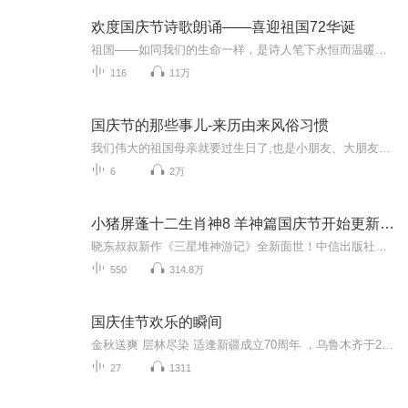
欢度国庆节诗歌朗诵——喜迎祖国72华诞
祖国——如同我们的生命一样，是诗人笔下永恒而温暖的主题。在祖国72周年华诞来临之际，特创建这个诗歌朗诵专辑，诵读经典爱国篇章，和大家一起歌颂祖国，向国庆的献礼！祝愿伟大的祖国繁荣富强，祝愿大家国庆节快乐，度过平安快乐的黄金周假期！
116
11万
国庆节的那些事儿-来历由来风俗习惯
我们伟大的祖国母亲就要过生日了,也是小朋友、大朋友们最喜欢的“国庆小长假”或说“黄金周”还有说”国庆7天乐”的，说法真是不一而足。那么“国庆节”是怎么来的？自古以来国庆节怎么庆贺？新中国国庆节的来历，以及新中国国庆节的庆贺方式又有哪些呢？ ...
6
2万
小猪屏蓬十二生肖神8 羊神篇国庆节开始更新啦！
晓东叔叔新作《三星堆神游记》全新面世！中信出版社出版！京东当当淘宝均有售！点蓝色字收听——《小猪屏蓬爆笑日记2024》《小猪屏蓬爆笑日记2》《小猪屏蓬爆笑日记1》让你笑得喘不上气！《我进故宫当富翁——小猪屏蓬故宫财商笔记》教你成为大富翁！《小...
550
314.8万
国庆佳节欢乐的瞬间
金秋送爽 层林尽染 适逢新疆成立70周年 ，乌鲁木齐于2025年9月23日迎来党中央和习大大带领的慰问团。新疆各族群众欢欣鼓舞，热烈欢迎。
27
1311