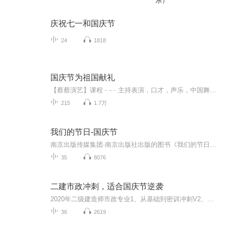
乐）
庆祝七一和国庆节
24
1818
国庆节为祖国献礼
【蔡蔡演艺】课程﹣-﹣主持表演，口才，声乐，中国舞，民族舞。独特的小舞台，专业的录音棚，每一位同学都能成为优秀的小明星。独特的教学模式，轻松上课，快乐学习！知名主持人，舞蹈家，高级教师任职授课！江南总校：河沟街42号三楼 18545856430江北分校...
215
1.7万
我们的节日-国庆节
南京出版传媒集团·南京出版社出版的图书《我们的节日》通过对中国节日文化和节日意义进行深度的挖掘，面向青少年群体构建独具特色的栏目内容，以此丰富春节、元宵节、清明节、端午节、七夕节、中秋节、重阳节等传统节日；六一节、教师节、国庆节等新兴节日的文化内涵和表现形式。促进青少年形成新的节日习俗，提升节日仪式感、认同感。音频作品由金陵朗读者联盟志愿者朗诵，南京音像出版社、金陵图书馆联合制作。
35
8076
二建市政冲刺，适合国庆节逆袭
2020年二级建造师市政专业1、从基础到密训冲刺V2、从精华课程到超压密押V3、0基础同步更新v4、持续更新到2020年考试V5、只要你跟着学让你一次稳拿证V6、渠道超压压题，超压三页纸等独家绝密压题!
36
2619