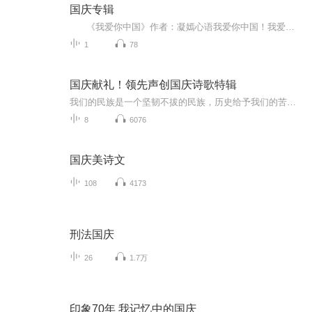
国庆专辑
《我爱你中国》作者：凝嫣心语我爱你中国！我爱你春天蓬勃的秧苗；我爱你秋日金黄的硕果。我爱你中国！我爱你青松气质，我爱你红梅品格！我爱你家乡的甜蔗好像乳汁滋润着我的心窝。我爱你中国，我要把最美的歌儿献给你，我的母亲我的祖国。我爱你中国，我爱...
1
78
国庆献礼！领先声创国庆诗歌特辑
我们的民族是一个坚韧不拔的民族，历史给予我们的苦难都变成了闪着金光的勋章！我们的国家是一个龙腾虎跃的国家，那条巨龙正以不可阻挡之势崛起于神奇的东方！------------------------------------------------值此祖国70周年华诞之际，领先声创以诗歌向祖国献礼！用我们的声音、用我们的热血、用我们的灵魂诵读经典爱国篇章，歌颂我们的祖国！永远繁荣富强！
8
6076
国庆美诗文
108
4173
刑法国庆
26
1.7万
印象70年 我记忆中的国庆