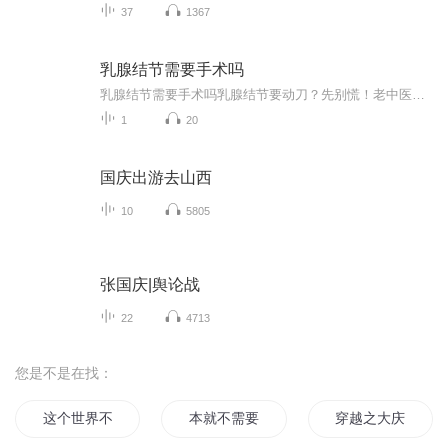
37
1367
乳腺结节需要手术吗
乳腺结节需要手术吗乳腺结节要动刀？先别慌！老中医粉给你支几招 听说体检报告上“乳腺结节”四个字，很多姑娘吓得手机都摔了，脑海里瞬间闪过手术台、住院费和《甄嬛传》里华妃那句“割了吧”……停！先收起你的四十米大刀，作为一名把《黄帝内经》当...
1
20
国庆出游去山西
10
5805
张国庆|舆论战
22
4713
您是不是在找：
这个世界不需要神
本就不需要女主
穿越之大庆帝国