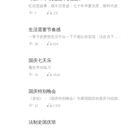
忆往昔故事，观今日变迹；七十年华夏光景，新时代发展变迁。用声音走过时间的长河，以温度感受记忆中的故事。
7
1万
生活需要节奏感
一辈子的梦想生活不会一下子都让你实现，活在当下，虔诚的积蓄力量，当机会一旦来临，我们就能一跃而起，把握未来！
28
524
国庆七天乐
魔性早功练习
10
1518
国庆特别晚会
《原创》：《国庆特别晚会》为展现国庆的喜庆与祖国的深情我将以具体的场景切入从清晨升旗的庄严到街头巷尾的欢庆到历史与当下的交融，用优美的笔触传递对祖国的热爱与自豪！用诗歌和情感美文形式，歌颂祖国的繁荣富强，祝人民幸福安康！
12
2.9万
法制史国庆班