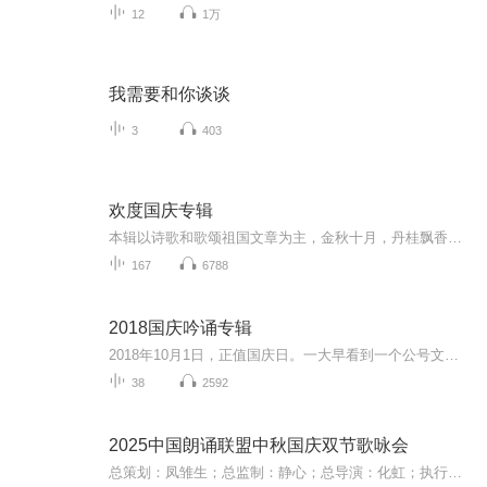
12
1万
我需要和你谈谈
3
403
欢度国庆专辑
本辑以诗歌和歌颂祖国文章为主，金秋十月，丹桂飘香，在这个充满丰收喜悦的季节里，我们满怀激动和自豪，迎来了中华人民共和国76周年华诞。这不仅是一个庄重的纪念日，更是全体中华儿女共同欢庆的盛大的节日，承载着深厚的民族情感和历史意义.
167
6788
2018国庆吟诵专辑
2018年10月1日，正值国庆日。一大早看到一个公号文章，正是文天祥的《己卯十月一日至燕越五日罹狴犴有感而赋》。当然，彼十一非当今的十一。不过数字的巧合还是让人感触，今天拿来读一读，体味一番历史英杰的民族情怀，恰也当时。 根据诗题来看，这组诗是写于十月一日至十月五日之间，是文天祥被俘之后所作，这些诗作不仅有凛凛正气，更也能看的到他百端交集的复杂情感。另一首于右任先生的《望大陆》，微信公号有称《望乡》，一句“山之上国之殇”荡气回肠，一并兴起拿来读了一读。仓促间多有瑕疵...
38
2592
2025中国朗诵联盟中秋国庆双节歌咏会
总策划：凤雏生；总监制：静心；总导演：化虹；执行总监：莺子；执行导演：橙夏；主持人：静心、化虹、橙夏