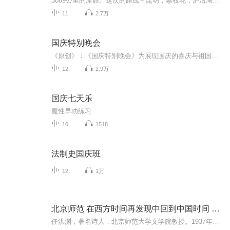
3089公里的摩旅。这次的路线～昆明，攀枝花，泸沽湖，香格里拉，乡城，理塘，芒康，德钦，丙中洛，大理，昆明。
11
2.7万
国庆特别晚会
《原创》：《国庆特别晚会》为展现国庆的喜庆与祖国的深情我将以具体的场景切入从清晨升旗的庄严到街头巷尾的欢庆到历史与当下的交融，用优美的笔触传递对祖国的热爱与自豪！用诗歌和情感美文形式，歌颂祖国的繁荣富强，祝人民幸福安康！
12
2.9万
国庆七天乐
魔性早功练习
10
1518
法制史国庆班
12
1万
北京师范 在西方时间再发现中回到中国时间 任洪渊
任洪渊，著名诗人，北京师范大学文学院教授。1937年夏历8月14日生于四川邛崃，北京师范大学中文系1961届毕业。著有诗与诗学合集《女娲的语言》、汉语文化诗学导论《墨写的黄河》、多文体汉语文化哲学《汉语红移》等。