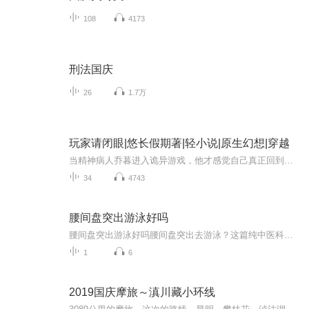
108
4173
刑法国庆
26
1.7万
玩家请闭眼|悠长假期著|轻小说|原生幻想|穿越
当精神病人乔暮进入诡异游戏，他才感觉自己真正回到了家里。在这里，知识带来污染，认知产生侵蚀，信仰铸就异化，看到的越多，就越不幸。耳畔是无尽的呓语，视野之中是鲜红的文字，乔暮发现，他好像比别人能多看到亿点点。【别眨眼！这只是一个普通的垃圾...
34
4743
腰间盘突出游泳好吗
腰间盘突出游泳好吗腰间盘突出去游泳？这篇纯中医科普让你游出健康腰！ 最近后台收到不少粉丝提问：“腰间盘突出还能游泳吗？会不会越游越严重？”作为一个深耕健康领域的中医爱好者（先声明，我没有执业资格证，以下内容仅供参考，具体治疗请遵医嘱）...
1
6
2019国庆摩旅～滇川藏小环线