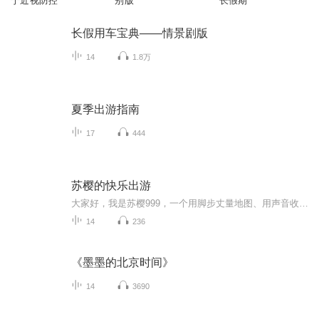
宁近视防控
别版
长假期
长假用车宝典——情景剧版
14
1.8万
夏季出游指南
17
444
苏樱的快乐出游
大家好，我是苏樱999，一个用脚步丈量地图、用声音收藏世界的旅行瘾患者。在这里，没有千篇一律的攻略清单，只有真实滚烫的旅行记忆——你会听到我在三亚试乘海洋摩托艇的狼狈，也会跟着我潜入泰国夜市和摊贩比划砍价时的爆笑瞬间；我会分享“非常规旅行”...
14
236
《墨墨的北京时间》
14
3690