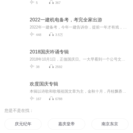
5
367
2022一建机电备考，考完全家出游
2022年一建备考，今年一建告诉你，提前一年才有戏，半年很费力。努力一年推掉所有不必要的应酬和聚会，全力备考，争取让自己的职业生涯进入新台阶，考完好好陪陪家人，一起出游去放松一下。（一）写在前面的话：有疑问可以提问，免费回答不收费。需要资料...
448
3.5万
2018国庆吟诵专辑
2018年10月1日，正值国庆日。一大早看到一个公号文章，正是文天祥的《己卯十月一日至燕越五日罹狴犴有感而赋》。当然，彼十一非当今的十一。不过数字的巧合还是让人感触，今天拿来读一读，体味一番历史英杰的民族情怀，恰也当时。 根据诗题来看，这组诗是写于十月一日至十月五日之间，是文天祥被俘之后所作，这些诗作不仅有凛凛正气，更也能看的到他百端交集的复杂情感。另一首于右任先生的《望大陆》，微信公号有称《望乡》，一句“山之上国之殇”荡气回肠，一并兴起拿来读了一读。仓促间多有瑕疵...
38
2592
欢度国庆专辑
本辑以诗歌和歌颂祖国文章为主，金秋十月，丹桂飘香，在这个充满丰收喜悦的季节里，我们满怀激动和自豪，迎来了中华人民共和国76周年华诞。这不仅是一个庄重的纪念日，更是全体中华儿女共同欢庆的盛大的节日，承载着深厚的民族情感和历史意义.
167
6788
您是不是在找：
庆元纪年
嘉庆皇帝
南京东京