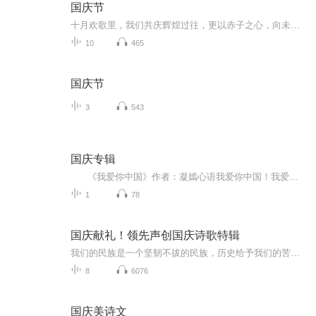
国庆节
十月欢歌里，我们共庆辉煌过往，更以赤子之心，向未来书写滚烫的誓言——这盛世，值得我们以热爱相拥。
10
465
国庆节
3
543
国庆专辑
《我爱你中国》作者：凝嫣心语我爱你中国！我爱你春天蓬勃的秧苗；我爱你秋日金黄的硕果。我爱你中国！我爱你青松气质，我爱你红梅品格！我爱你家乡的甜蔗好像乳汁滋润着我的心窝。我爱你中国，我要把最美的歌儿献给你，我的母亲我的祖国。我爱你中国，我爱...
1
78
国庆献礼！领先声创国庆诗歌特辑
我们的民族是一个坚韧不拔的民族，历史给予我们的苦难都变成了闪着金光的勋章！我们的国家是一个龙腾虎跃的国家，那条巨龙正以不可阻挡之势崛起于神奇的东方！------------------------------------------------值此祖国70周年华诞之际，领先声创以诗歌向祖国献礼！用我们的声音、用我们的热血、用我们的灵魂诵读经典爱国篇章，歌颂我们的祖国！永远繁荣富强！
8
6076
国庆美诗文