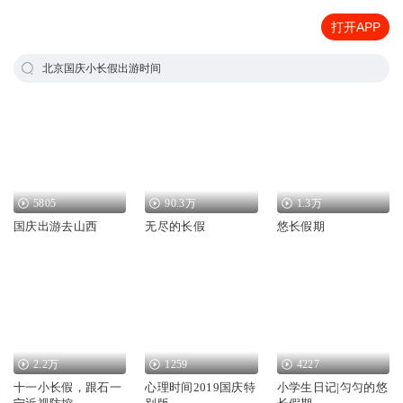
打开APP
北京国庆小长假出游时间
5805
90.3万
1.3万
国庆出游去山西
无尽的长假
悠长假期
2.2万
1259
4227
十一小长假，跟石一
心理时间2019国庆特
小学生日记|匀匀的悠