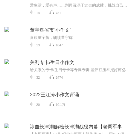
爱生活，爱有声……别再沉溺于过去的成绩，挑战自己，让技能更上一层楼。
14
781
董宇辉省市“小作文”
喜欢董宇辉，朗读董宇辉
13
1047
关列专卡/生日小作文
给关系的专卡/生日专卡等专属专辑 差评打压举报好评必赞嗯嗯 谢谢关系出镜 小硕爱你们嗯对
32
2474
2022王江涛小作文背诵
20
10.1万
冰血长津湖|解密长津湖战役内幕【老周军事】出品