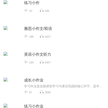
练习小作
10
448
雅思小作文/双语
188
6327
英语小作文听力
100
5407
成长小作业
学习作业是连接课堂学习与课后巩固的核心环节，是学生将知识内化、技能实践的重要载体。其核心价值主要体现在三个方面：1. 巩固知识：通过重复练习和应用，强化课堂所学的概念，避免知识遗忘。2. 检验效果：帮助我及时发现学习中的漏洞，如未理解的知识点...
67
2685
练习小作业