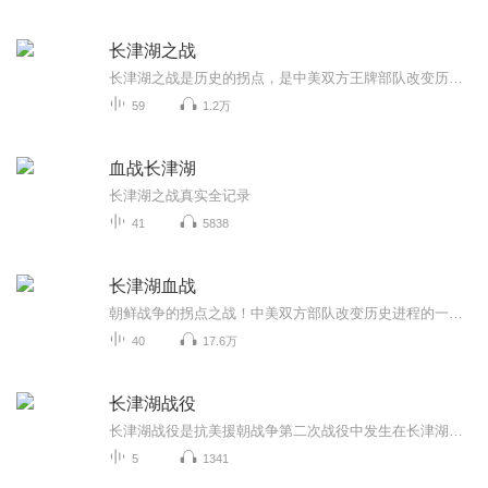
长津湖之战
长津湖之战是历史的拐点，是中美双方王牌部队改变历史进程的一场决战。63年前在这里，中国人民志愿军第九兵团身穿单薄棉衣，在接近零下40度的恶劣天气下与美国海军陆战队最精锐的陆军一师展开了一场长达20多天的战斗。这场战役的残酷程度超出了所有参战人...
59
1.2万
血战长津湖
长津湖之战真实全记录
41
5838
长津湖血战
朝鲜战争的拐点之战！中美双方部队改变历史进程的一场历史性的决战！再现60多年前波诡云谲的壮烈场景！揭秘中美军人都不愿回忆的战役：零下40 ℃的死亡空间，挑战人类极限的生死考验，兵者诡道与实力、意志力的多方较量。世界战争史上的经典案例，美国军事...
40
17.6万
长津湖战役
长津湖战役是抗美援朝战争第二次战役中发生在长津湖地区的一场战役。长津湖战役中，中国人民志愿军第9兵团3个军，在艰难困苦的条件下，与武器装备世界一流、战功显赫的美军第10军，于1950年11月27日至12月24日在朝鲜长津湖地区进行了直接较量，创造了抗美...
5
1341