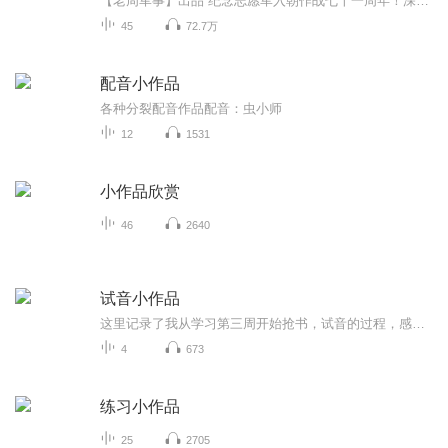
【老周军事】出品 纪念志愿军入朝作战七十一周年！深度解密电影《长津湖》背后的时代背景和战争内幕！七十一年前的1950年，抗美援朝战争的第二次战役东线的长津湖之战，不仅是一场被称为决定了朝鲜乃至世界历史进程的战役，更令人感慨的是在风刀雪剑的苦寒...
45
72.7万
配音小作品
各种分裂配音作品配音：虫小师
12
1531
小作品欣赏
46
2640
试音小作品
这里记录了我从学习第三周开始抢书，试音的过程，感觉自己的后期也在慢慢找回感觉！也希望通过这种方式，记录一下自己在有声路上的点点滴滴，希望大家多多指教！
4
673
练习小作品
25
2705