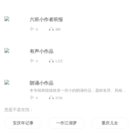
六班小作者班报
9
385
有声小作品
4
1.5万
朗诵小作品
本专辑将陆续收录一些小的朗诵作品，题材各异、风格不一。朗诵爱好者可以一起多交流
4
3730
您是不是在找：
安庆年记事
一作江湖梦
重庆儿女