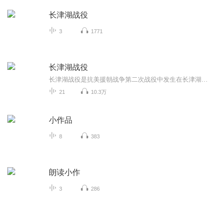
长津湖战役
3
1771
长津湖战役
长津湖战役是抗美援朝战争第二次战役中发生在长津湖地区的一场战役。长津湖战役中，中国人民志愿军第9兵团3个军，在艰难困苦的条件下，与武器装备世界一流、战功显赫的美军第10军，于1950年11月27日至12月24日在朝鲜长津湖地区进行了直接较量，创造了抗美...
21
10.3万
小作品
8
383
朗读小作
3
286