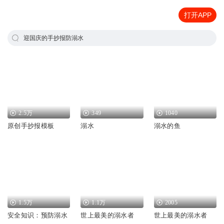
打开APP
迎国庆的手抄报防溺水
2.5万
349
1040
原创手抄报模板
溺水
溺水的鱼
1.5万
1.1万
2005
安全知识：预防溺水
世上最美的溺水者
世上最美的溺水者