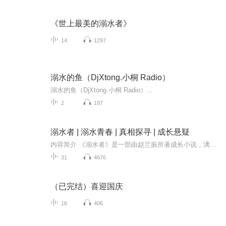
《世上最美的溺水者》
14
1297
溺水的鱼（DjXtong.小桐 Radio）
溺水的鱼（DjXtong.小桐 Radio）...
2
187
溺水者 | 溺水青春 | 真相探寻 | 成长悬疑
内容简介 《溺水者》是一部由赵兰振所著成长小说，漓江出版社出版发行。 这是一部有关 成长 的小说。小说中，螺号和冬生是一对好伙伴，两个人一起玩耍时冬生不幸溺水身亡。作为冬生溺水的亲历者，螺号一直弄不清冬生的死因，总怀疑新媳妇大雨是凶手，却没...
31
4676
（已完结）喜迎国庆
16
406