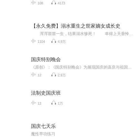
108
4173
【永久免费】溺水重生之世家嫡女成长史
浑浑噩噩一生，结果溺水惨死！ 幸得上天垂怜，又得重生。 一样的际遇，不一样的人生，她知道过程，却猜不到结局。 重生，并不只是为了报复。 重生，并不只是给了她一人机会。 重生，原是为了避免悲剧，让更多的人...
1104
4.9万
国庆特别晚会
《原创》：《国庆特别晚会》为展现国庆的喜庆与祖国的深情我将以具体的场景切入从清晨升旗的庄严到街头巷尾的欢庆到历史与当下的交融，用优美的笔触传递对祖国的热爱与自豪！用诗歌和情感美文形式，歌颂祖国的繁荣富强，祝人民幸福安康！
12
2.9万
法制史国庆班
12
1万
国庆七天乐
魔性早功练习