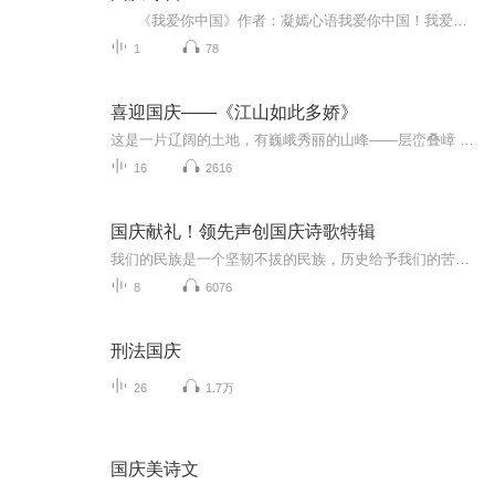
《我爱你中国》作者：凝嫣心语我爱你中国！我爱你春天蓬勃的秧苗；我爱你秋日金黄的硕果。我爱你中国！我爱你青松气质，我爱你红梅品格！我爱你家乡的甜蔗好像乳汁滋润着我的心窝。我爱你中国，我要把最美的歌儿献给你，我的母亲我的祖国。我爱你中国，我爱...
1
78
喜迎国庆——《江山如此多娇》
这是一片辽阔的土地，有巍峨秀丽的山峰——层峦叠嶂 ；这是一片广袤的土地，有奔流不息的江河——百折不回 ；这是一片富饶的土地，有波涛澎湃的大海——深邃无垠； 这是一片神奇的土地，千年运河、万里长城 。江山如此多娇，文明如此灿烂！这是我的祖国，瞰祖国大好河山，品中华人文之美！
16
2616
国庆献礼！领先声创国庆诗歌特辑
我们的民族是一个坚韧不拔的民族，历史给予我们的苦难都变成了闪着金光的勋章！我们的国家是一个龙腾虎跃的国家，那条巨龙正以不可阻挡之势崛起于神奇的东方！------------------------------------------------值此祖国70周年华诞之际，领先声创以诗歌向祖国献礼！用我们的声音、用我们的热血、用我们的灵魂诵读经典爱国篇章，歌颂我们的祖国！永远繁荣富强！
8
6076
刑法国庆
26
1.7万
国庆美诗文