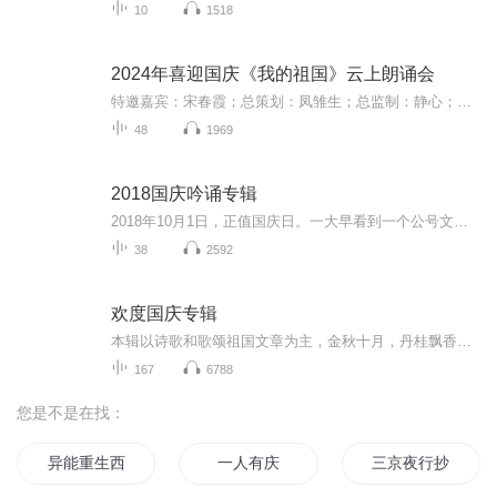
10
1518
2024年喜迎国庆《我的祖国》云上朗诵会
特邀嘉宾：宋春霞；总策划：凤雏生；总监制：静心；总导演：化虹；执行总监：莺子；主持人：静心 化虹
48
1969
2018国庆吟诵专辑
2018年10月1日，正值国庆日。一大早看到一个公号文章，正是文天祥的《己卯十月一日至燕越五日罹狴犴有感而赋》。当然，彼十一非当今的十一。不过数字的巧合还是让人感触，今天拿来读一读，体味一番历史英杰的民族情怀，恰也当时。 根据诗题来看，这组诗是写于十月一日至十月五日之间，是文天祥被俘之后所作，这些诗作不仅有凛凛正气，更也能看的到他百端交集的复杂情感。另一首于右任先生的《望大陆》，微信公号有称《望乡》，一句“山之上国之殇”荡气回肠，一并兴起拿来读了一读。仓促间多有瑕疵...
38
2592
欢度国庆专辑
本辑以诗歌和歌颂祖国文章为主，金秋十月，丹桂飘香，在这个充满丰收喜悦的季节里，我们满怀激动和自豪，迎来了中华人民共和国76周年华诞。这不仅是一个庄重的纪念日，更是全体中华儿女共同欢庆的盛大的节日，承载着深厚的民族情感和历史意义.
167
6788
您是不是在找：
异能重生西门庆
一人有庆
三京夜行抄