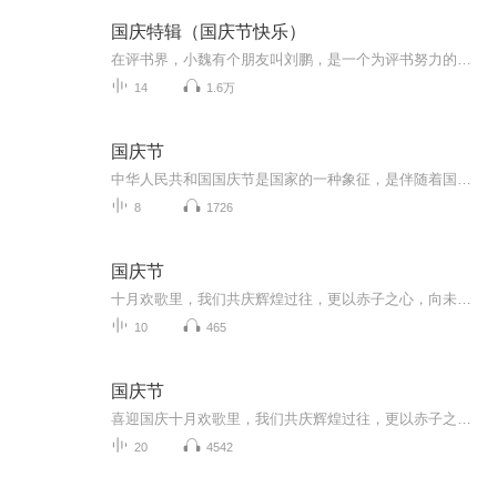
国庆特辑（国庆节快乐）
在评书界，小魏有个朋友叫刘鹏，是一个为评书努力的小伙子。在2021年国庆期间，他想弄个特辑，便烦劳我给他录个爱国题材的评书小段儿。这种事情，不是特殊情况，小魏一般不会拒绝，也就给其录了一个《鲁迅踢鬼》，等他传完，我再传到我的专辑里。另外，小...
14
1.6万
国庆节
中华人民共和国国庆节是国家的一种象征，是伴随着国家的出现而出现的。让我们用诗歌朗诵歌颂祖国的繁荣富强，国泰民安。
8
1726
国庆节
十月欢歌里，我们共庆辉煌过往，更以赤子之心，向未来书写滚烫的誓言——这盛世，值得我们以热爱相拥。
10
465
国庆节
喜迎国庆十月欢歌里，我们共庆辉煌过往，更以赤子之心，向未来书写滚烫的誓言——这盛世，值得我们以热爱相拥。
20
4542