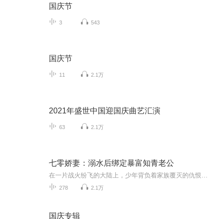
国庆节
3
543
国庆节
11
2.1万
2021年盛世中国迎国庆曲艺汇演
63
2.1万
七零娇妻：溺水后绑定暴富知青老公
在一片战火纷飞的大陆上，少年背负着家族覆灭的仇恨，独自踏上复仇之路。他冷峻寡言，却在一次次生死边缘展现出惊人的决断与智慧。昔日的贵族之子，如今沦为流亡者，但他从未放弃寻找真相。一场突如其来的变故，让他揭开了身世的秘密，也让他卷入更大的阴...
278
2.1万
国庆专辑