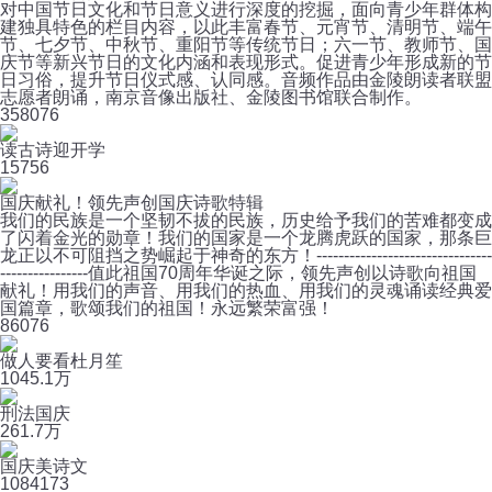
对中国节日文化和节日意义进行深度的挖掘，面向青少年群体构
建独具特色的栏目内容，以此丰富春节、元宵节、清明节、端午
节、七夕节、中秋节、重阳节等传统节日；六一节、教师节、国
庆节等新兴节日的文化内涵和表现形式。促进青少年形成新的节
日习俗，提升节日仪式感、认同感。音频作品由金陵朗读者联盟
志愿者朗诵，南京音像出版社、金陵图书馆联合制作。
35
8076
读古诗迎开学
15
756
国庆献礼！领先声创国庆诗歌特辑
我们的民族是一个坚韧不拔的民族，历史给予我们的苦难都变成
了闪着金光的勋章！我们的国家是一个龙腾虎跃的国家，那条巨
龙正以不可阻挡之势崛起于神奇的东方！--------------------------------
----------------值此祖国70周年华诞之际，领先声创以诗歌向祖国
献礼！用我们的声音、用我们的热血、用我们的灵魂诵读经典爱
国篇章，歌颂我们的祖国！永远繁荣富强！
8
6076
做人要看杜月笙
10
45.1万
刑法国庆
26
1.7万
国庆美诗文
108
4173