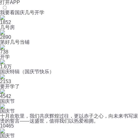
打开APP
我要看国庆几号开学
1852
几号房
2890
第好几号当铺
738
开学
1.6万
国庆特辑（国庆节快乐）
2153
要开学了
4542
国庆节
国庆节
十月欢歌里，我们共庆辉煌过往，更以赤子之心，向未来书写滚
烫的誓言——这盛世，值得我们以热爱相拥。
10
465
国庆节