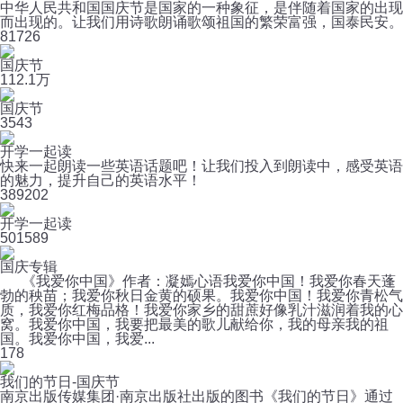
中华人民共和国国庆节是国家的一种象征，是伴随着国家的出现
而出现的。让我们用诗歌朗诵歌颂祖国的繁荣富强，国泰民安。
8
1726
国庆节
11
2.1万
国庆节
3
543
开学一起读
快来一起朗读一些英语话题吧！让我们投入到朗读中，感受英语
的魅力，提升自己的英语水平！
38
9202
开学一起读
50
1589
国庆专辑
《我爱你中国》作者：凝嫣心语我爱你中国！我爱你春天蓬
勃的秧苗；我爱你秋日金黄的硕果。我爱你中国！我爱你青松气
质，我爱你红梅品格！我爱你家乡的甜蔗好像乳汁滋润着我的心
窝。我爱你中国，我要把最美的歌儿献给你，我的母亲我的祖
国。我爱你中国，我爱...
1
78
我们的节日-国庆节
南京出版传媒集团·南京出版社出版的图书《我们的节日》通过