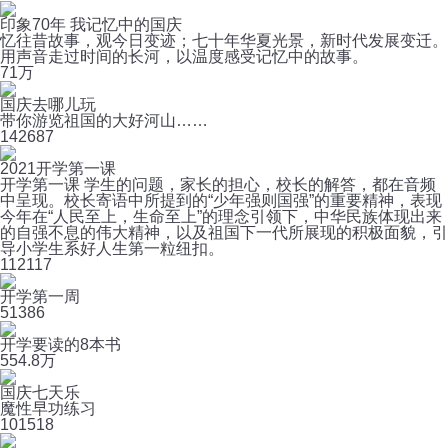
印象70年 我记忆中的国庆
忆往昔故事，观今日变迹；七十年华夏光景，新时代发展变迁。
用声音走过时间的长河，以温度感受记忆中的故事。
7
1万
国庆去哪儿玩
带你游览祖国的大好河山……
14
2687
2021开学第一课
开学第一课 学生的问题，家长的担心，校长的解答，都在音频
中呈现。校长寄语中所提到的“少年强则国强”的重要精神，表现
今年在“人民至上，生命至上”的理念引领下，中华民族体现出来
的自强不息的伟大精神，以及祖国下一代所展现的积极面貌，引
导小学生系好人生第一粒纽扣。
11
2117
开学第一周
5
1386
开学要读的8本书
55
4.8万
国庆七天乐
魔性早功练习
10
1518