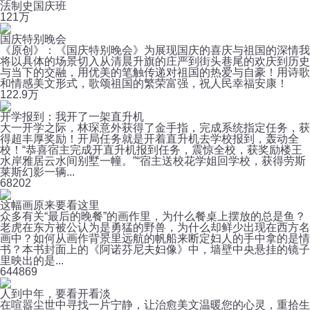
法制史国庆班
12
1万
国庆特别晚会
《原创》：《国庆特别晚会》为展现国庆的喜庆与祖国的深情我
将以具体的场景切入从清晨升旗的庄严到街头巷尾的欢庆到历史
与当下的交融，用优美的笔触传递对祖国的热爱与自豪！用诗歌
和情感美文形式，歌颂祖国的繁荣富强，祝人民幸福安康！
12
2.9万
开学报到：我开了一架直升机
大一开学之际，林琛意外获得了金手指，完成系统指定任务，获
得超丰厚奖励！开局任务就是开着直升机去学校报到，轰动全
校！“恭喜宿主完成开直升机报到任务，震惊全校，获奖励楼王
水岸雅居云水间别墅一幢。”“宿主送校花学姐回学校，获得劳斯
莱斯幻影一辆...
6
8202
这幅画原来要看这里
众多有关“最后的晚餐”的画作里，为什么餐桌上摆放的总是鱼？
老虎在东方被公认为是勇猛的野兽，为什么却鲜少出现在西方名
画中？如何从画作背景里远航的帆船来断定妇人的手中拿的是情
书？本书封面上的《阿诺芬尼夫妇像》中，墙壁中央悬挂的镜子
里映出的是...
64
4869
人到中年，要看开看淡
在喧嚣尘世中寻找一片宁静，让治愈美文温暖您的心灵，重拾生