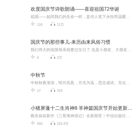
欢度国庆节诗歌朗诵——喜迎祖国72华诞
祖国——如同我们的生命一样，是诗人笔下永恒而温暖的主题。在祖国72周年华诞来临之际，特创建这个诗歌朗诵专辑，诵读经典爱国篇章，和大家一起歌颂祖国，向国庆的献礼！祝愿伟大的祖国繁荣富强，祝愿大家国庆节快乐，度过平安快乐的黄金周假期！
116
11万
国庆节的那些事儿-来历由来风俗习惯
我们伟大的祖国母亲就要过生日了,也是小朋友、大朋友们最喜欢的“国庆小长假”或说“黄金周”还有说”国庆7天乐”的，说法真是不一而足。那么“国庆节”是怎么来的？自古以来国庆节怎么庆贺？新中国国庆节的来历，以及新中国国庆节的庆贺方式又有哪些呢？ ...
6
2万
中秋节
中秋秋夜渐深，明月高悬，月光为笺，思念成诗。无论天涯咫尺，此刻共沐清辉，团圆与守望，都化作心底最暖的灯火。
17
319
小猪屏蓬十二生肖神8 羊神篇国庆节开始更新啦！
晓东叔叔新作《三星堆神游记》全新面世！中信出版社出版！京东当当淘宝均有售！点蓝色字收听——《小猪屏蓬爆笑日记2024》《小猪屏蓬爆笑日记2》《小猪屏蓬爆笑日记1》让你笑得喘不上气！《我进故宫当富翁——小猪屏蓬故宫财商笔记》教你成为大富翁！《小...
550
315.4万