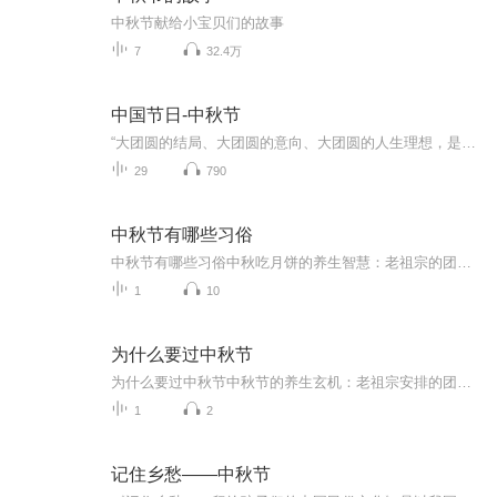
中秋节献给小宝贝们的故事
7
32.4万
中国节日-中秋节
“大团圆的结局、大团圆的意向、大团圆的人生理想，是中国文化的情结……”正因为圆满的月亮，与人间情感生活有了这样密不可分的联系，我们的诗人才会发出“月是故乡明”的感慨。在一年的时序中，中秋节所在的是秋季中期，天气不冷不热，白昼与夜晚均等，...
29
790
中秋节有哪些习俗
中秋节有哪些习俗中秋吃月饼的养生智慧：老祖宗的团圆密码全藏在这张饼里 （开篇先抛个灵魂拷问）您有没有想过，为什么中秋节非得跟月饼死磕？就像现代人追剧必须配奶茶，古人赏月手里不攥块月饼就跟缺了充电宝似的浑身不自在。今天咱们就扒一扒这块油...
1
10
为什么要过中秋节
为什么要过中秋节中秋节的养生玄机：老祖宗安排的团圆节，暗藏多少健康密码？ 朋友，你有没有发现，中秋节就像被设置在年度日程表上的一个强制“系统更新”？平时工作群里静如死水，这天突然集体复活，连失联十年的前同事都能蹦出来发句“中秋快乐”。...
1
2
记住乡愁——中秋节