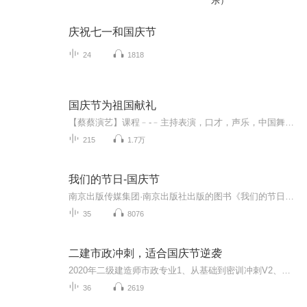
乐）
庆祝七一和国庆节
24
1818
国庆节为祖国献礼
【蔡蔡演艺】课程﹣-﹣主持表演，口才，声乐，中国舞，民族舞。独特的小舞台，专业的录音棚，每一位同学都能成为优秀的小明星。独特的教学模式，轻松上课，快乐学习！知名主持人，舞蹈家，高级教师任职授课！江南总校：河沟街42号三楼 18545856430江北分校...
215
1.7万
我们的节日-国庆节
南京出版传媒集团·南京出版社出版的图书《我们的节日》通过对中国节日文化和节日意义进行深度的挖掘，面向青少年群体构建独具特色的栏目内容，以此丰富春节、元宵节、清明节、端午节、七夕节、中秋节、重阳节等传统节日；六一节、教师节、国庆节等新兴节日的文化内涵和表现形式。促进青少年形成新的节日习俗，提升节日仪式感、认同感。音频作品由金陵朗读者联盟志愿者朗诵，南京音像出版社、金陵图书馆联合制作。
35
8076
二建市政冲刺，适合国庆节逆袭
2020年二级建造师市政专业1、从基础到密训冲刺V2、从精华课程到超压密押V3、0基础同步更新v4、持续更新到2020年考试V5、只要你跟着学让你一次稳拿证V6、渠道超压压题，超压三页纸等独家绝密压题!
36
2619