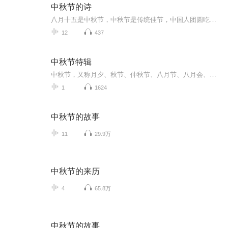
中秋节的诗
八月十五是中秋节，中秋节是传统佳节，中国人团圆吃月饼的日子，这个节日自古就有，所以留下了不少关于中秋节的诗
12
437
中秋节特辑
中秋节，又称月夕、秋节、仲秋节、八月节、八月会、追月节、玩月节、拜月节、女儿节或团圆节，是流行于中国众多民族与汉字文化圈诸国的传统文化节日，时在农历八月十五；因其恰值三秋之半，故名，也有些地方将中秋节定在八月十六。[1-2] 中秋节始于唐朝...
1
1624
中秋节的故事
11
29.9万
中秋节的来历
4
65.8万
中秋节的故事