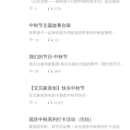
《记住乡愁——留给孩子们的中国民俗文化》是以我国民俗事象的精彩节点为圆心，广泛地辐射民俗生活的方方面面，资料翔实、梳理系统，具有很高的文化史料价值和现实意义，对于长期忽视生活中的优秀传统文化活态传承的倾向是一种矫正。...
5
2729
中秋节主题故事合辑
快带孩子一起来听因为书悦读馆带来的中秋故事吧！
10
1万
我们的节日-中秋节
南京出版传媒集团·南京出版社出版的图书《我们的节日》通过对中国节日文化和节日意义进行深度的挖掘，面向青少年群体构建独具特色的栏目内容，以此丰富春节、元宵节、清明节、端午节、七夕节、中秋节、重阳节等传统节日；六一节、教师节、国庆节等新兴节日的文化内涵和表现形式。促进青少年形成新的节日习俗，提升节日仪式感、认同感。音频作品由金陵朗读者联盟志愿者朗诵，南京音像出版社、金陵图书馆联合制作。
59
3447
【宝贝家原创】快乐中秋节
宝贝家祝所有的小朋友中秋节快乐~
6
10.9万
国庆中秋系列打卡活动（完结）
家国同庆时，双节共欢腾！本次国庆中秋系列打卡活动，邀你每日解锁多元演播精彩：以诗歌为笔，歌颂祖国山河壮阔与时代华章；清晨用温暖早安问候开启元气一天，深夜以温柔晚安声语卸下疲惫；更有风趣幽默的单口相声逗趣生活，经典耐品的评书细说古今故事。...