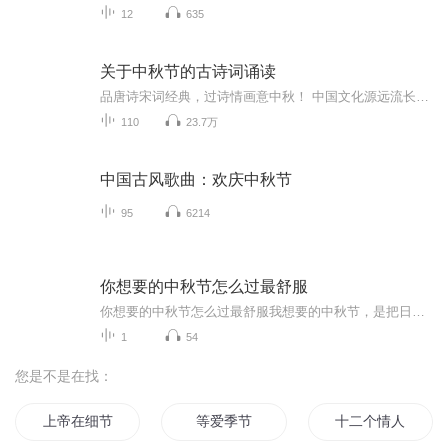
12
635
关于中秋节的古诗词诵读
品唐诗宋词经典，过诗情画意中秋！ 中国文化源远流长，博大精深，诗词向来是以其阳春白雪式的唯美典雅，吸引了无数虔诚的追随者，尤其是那些集作者思想、感情、智慧、创造力于一身的千古名句，虽历经千载沧桑仍熠熠生辉，尽管在现代文明的嘈杂与喧嚣中独自...
110
23.7万
中国古风歌曲：欢庆中秋节
95
6214
你想要的中秋节怎么过最舒服
你想要的中秋节怎么过最舒服我想要的中秋节，是把日子过成一首诗中秋于我，从来不是一个需要刻意营造热闹的节日。比起人潮涌动的景区、筹交错的宴席，我更向往一种浸透在时光里的“舒服”——它藏在晨光里的桂香里，裹在傍晚的晚风里，落在家人闲的谈笑里...
1
54
您是不是在找：
上帝在细节里
等爱季节
十二个情人节