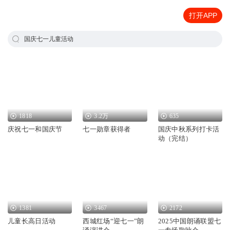
打开APP
国庆七一儿童活动
1818
3.2万
635
庆祝七一和国庆节
七一勋章获得者
国庆中秋系列打卡活
动（完结）
1381
3467
2172
儿童长高日活动
西城红场“迎七一”朗
2025中国朗诵联盟七