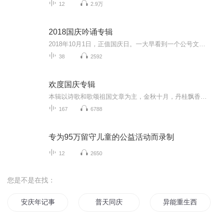
12
2.9万
2018国庆吟诵专辑
2018年10月1日，正值国庆日。一大早看到一个公号文章，正是文天祥的《己卯十月一日至燕越五日罹狴犴有感而赋》。当然，彼十一非当今的十一。不过数字的巧合还是让人感触，今天拿来读一读，体味一番历史英杰的民族情怀，恰也当时。 根据诗题来看，这组诗是写于十月一日至十月五日之间，是文天祥被俘之后所作，这些诗作不仅有凛凛正气，更也能看的到他百端交集的复杂情感。另一首于右任先生的《望大陆》，微信公号有称《望乡》，一句“山之上国之殇”荡气回肠，一并兴起拿来读了一读。仓促间多有瑕疵...
38
2592
欢度国庆专辑
本辑以诗歌和歌颂祖国文章为主，金秋十月，丹桂飘香，在这个充满丰收喜悦的季节里，我们满怀激动和自豪，迎来了中华人民共和国76周年华诞。这不仅是一个庄重的纪念日，更是全体中华儿女共同欢庆的盛大的节日，承载着深厚的民族情感和历史意义.
167
6788
专为95万留守儿童的公益活动而录制
12
2650
您是不是在找：
安庆年记事
普天同庆
异能重生西门庆