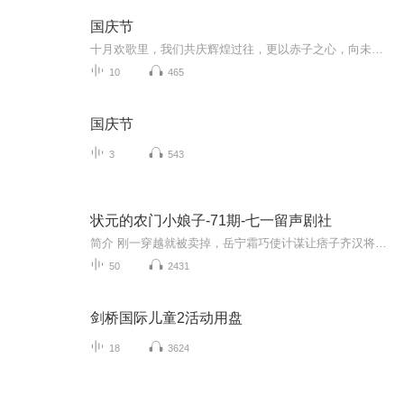
国庆节
十月欢歌里，我们共庆辉煌过往，更以赤子之心，向未来书写滚烫的誓言——这盛世，值得我们以热爱相拥。
10
465
国庆节
3
543
状元的农门小娘子-71期-七一留声剧社
简介 刚一穿越就被卖掉，岳宁霜巧使计谋让痞子齐汉将她买下，她成了痞子相公的媳妇儿。从此以后，种田宅斗，调教相公，在线养成甜宠状元，成为状元夫人，这日子，美！配音1-2集旁白+1-25岳宁霜云朵儿3-4集旁白+26-50岳宁霜轻鸽曼语5-6集旁白+1-25吴氏平淡...
50
2431
剑桥国际儿童2活动用盘
18
3624