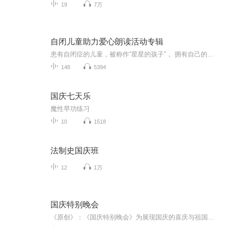
19
7万
自闭儿童助力爱心朗读活动专辑
患有自闭症的儿童，被称作“星星的孩子”， 拥有自己的小小宇宙。我们挑选了若干篇“星星的故事”，邀请你与领读者一同用朗读的方式，走近他们的宇宙，为爱发声。每朗读1篇文章，就能点亮10颗星星。完成活动目标后，喜马拉雅将为100个自闭症家庭送去小雅Nano智能音箱，将无声的爱化为有声的陪伴。
148
5394
国庆七天乐
魔性早功练习
10
1518
法制史国庆班
12
1万
国庆特别晚会
《原创》：《国庆特别晚会》为展现国庆的喜庆与祖国的深情我将以具体的场景切入从清晨升旗的庄严到街头巷尾的欢庆到历史与当下的交融，用优美的笔触传递对祖国的热爱与自豪！用诗歌和情感美文形式，歌颂祖国的繁荣富强，祝人民幸福安康！