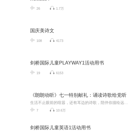
26
1.7万
国庆美诗文
108
4173
剑桥国际儿童PLAYWAY1活动用书
19
6153
《朗朗动听》七一特别献礼：诵读诗歌给党听
生活不止眼前的喧嚣，还有耳边的诗歌，陪伴你描绘远方，篇篇用情，朗朗动听。七月一日，特别献礼《诵读诗歌给党听》。七首用心挑选的红色诗歌，或恢弘 或澎湃；六位主播深情动听的朗诵，或深情 或激昂。
7
10.6万
剑桥国际儿童英语1活动用书