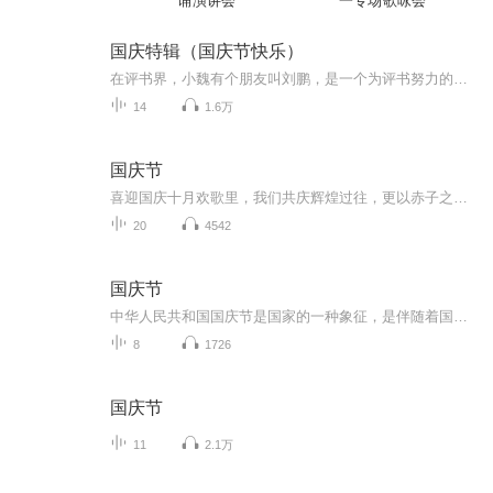
诵演讲会
一专场歌咏会
国庆特辑（国庆节快乐）
在评书界，小魏有个朋友叫刘鹏，是一个为评书努力的小伙子。在2021年国庆期间，他想弄个特辑，便烦劳我给他录个爱国题材的评书小段儿。这种事情，不是特殊情况，小魏一般不会拒绝，也就给其录了一个《鲁迅踢鬼》，等他传完，我再传到我的专辑里。另外，小...
14
1.6万
国庆节
喜迎国庆十月欢歌里，我们共庆辉煌过往，更以赤子之心，向未来书写滚烫的誓言——这盛世，值得我们以热爱相拥。
20
4542
国庆节
中华人民共和国国庆节是国家的一种象征，是伴随着国家的出现而出现的。让我们用诗歌朗诵歌颂祖国的繁荣富强，国泰民安。
8
1726
国庆节
11
2.1万