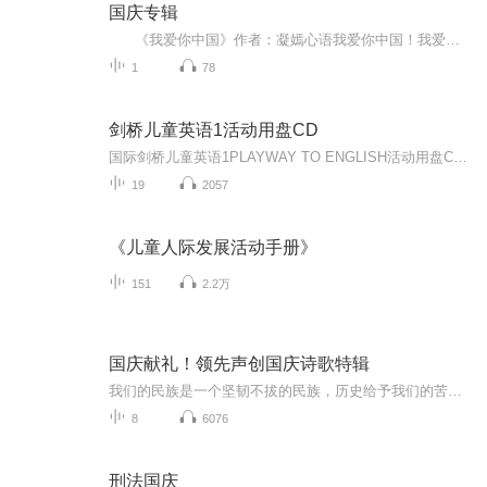
国庆专辑
《我爱你中国》作者：凝嫣心语我爱你中国！我爱你春天蓬勃的秧苗；我爱你秋日金黄的硕果。我爱你中国！我爱你青松气质，我爱你红梅品格！我爱你家乡的甜蔗好像乳汁滋润着我的心窝。我爱你中国，我要把最美的歌儿献给你，我的母亲我的祖国。我爱你中国，我爱...
1
78
剑桥儿童英语1活动用盘CD
国际剑桥儿童英语1PLAYWAY TO ENGLISH活动用盘CD1-19
19
2057
《儿童人际发展活动手册》
151
2.2万
国庆献礼！领先声创国庆诗歌特辑
我们的民族是一个坚韧不拔的民族，历史给予我们的苦难都变成了闪着金光的勋章！我们的国家是一个龙腾虎跃的国家，那条巨龙正以不可阻挡之势崛起于神奇的东方！------------------------------------------------值此祖国70周年华诞之际，领先声创以诗歌向祖国献礼！用我们的声音、用我们的热血、用我们的灵魂诵读经典爱国篇章，歌颂我们的祖国！永远繁荣富强！
8
6076
刑法国庆