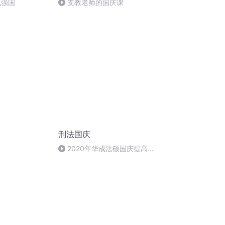
化强国
支教老师的国庆课
刑法国庆
2020年华成法硕国庆提高班
刑法陈 (26)