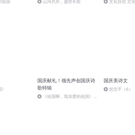
的祖国
山河共庆，盛世长歌
文化自信 文
国庆献礼！领先声创国庆诗
国庆美诗文
歌特辑
国》
想北平（6）
《祖国啊，我亲爱的祖国》温
婉