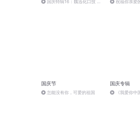
国庆特辑16：魏迅化口技 二
祝福你亲爱
胡 东方红+一般唱法和原生态
国庆节
国庆专辑
怎能没有你，可爱的祖国
《我爱你中