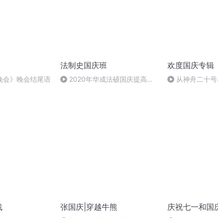
法制史国庆班
欢度国庆专辑
晚会》晚会结尾语
2020年华成法硕国庆提高班
从神舟二十号
法制史马志冰 (12)
的“隐形实力”
战
张国庆|穿越牛熊
庆祝七一和国