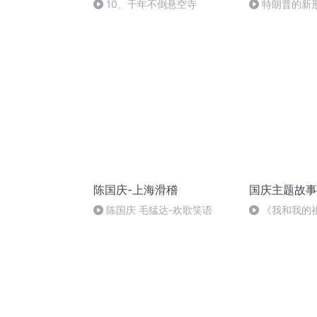
10、千年不倒悬空寺
特朗普的新
陈国庆-上海滑稽
国庆主题故事
陈国庆 毛猛达-欢歌笑语
《我和我的