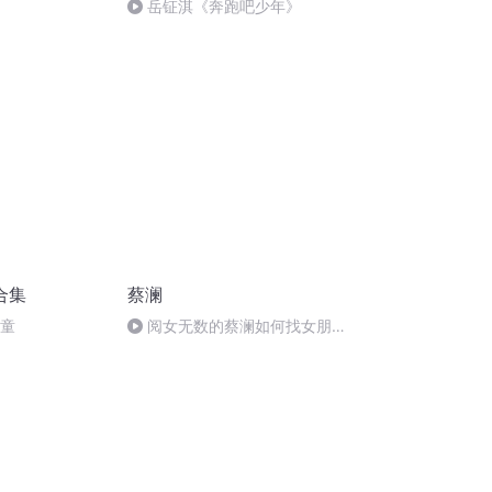
岳钲淇《奔跑吧少年》
合集
蔡澜
儿童
阅女无数的蔡澜如何找女朋
友？眼神轻佻的优先 #蔡澜