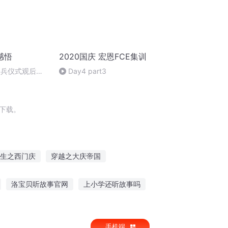
感悟
2020国庆 宏恩FCE集训
阅兵仪式观后感
Day4 part3
朗读者：卞雨祺
下载。
生之西门庆
穿越之大庆帝国
庆阳成长手札
庆元纪年
一人有庆
洛宝贝听故事官网
上小学还听故事吗
爱故事憋笑视频
听雨斋主光阴的故事
手机端