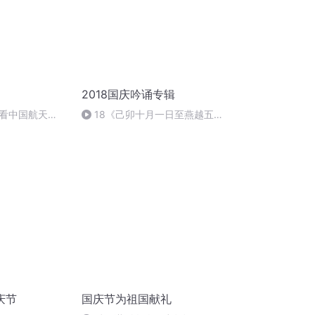
2018国庆吟诵专辑
看中国航天
18《己卯十月一日至燕越五
日罹狴犴有感而赋》组律18首
文天祥 自由吟诵
庆节
国庆节为祖国献礼