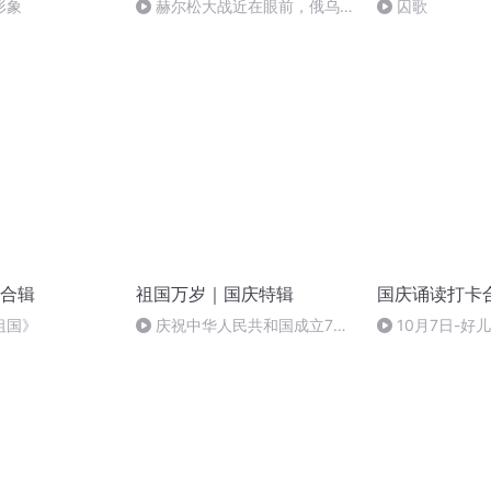
形象
赫尔松大战近在眼前，俄乌冲
囚歌
突的关键之战，将会如何发展？
合辑
祖国万岁｜国庆特辑
国庆诵读打卡
祖国》
庆祝中华人民共和国成立73
10月7日-好
周年 天安门广场举行升国旗仪式