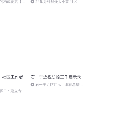
的构成要素【重
245.办好群众大小事 社区服
务暖人心
｜社区工作者
石一宁近视防控工作启示录
石一宁近防启示：眼轴总增
长/年增长幅度+3个快速/回退期
骤二：建立专业
判断