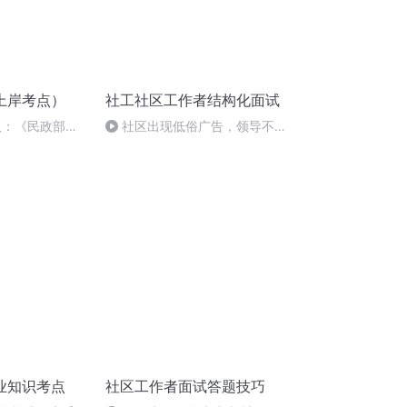
上岸考点）
社工社区工作者结构化面试
八：《民政部、
社区出现低俗广告，领导不安
进一步开展社区
排工作--社区工作者结构化面试
》
业知识考点
社区工作者面试答题技巧