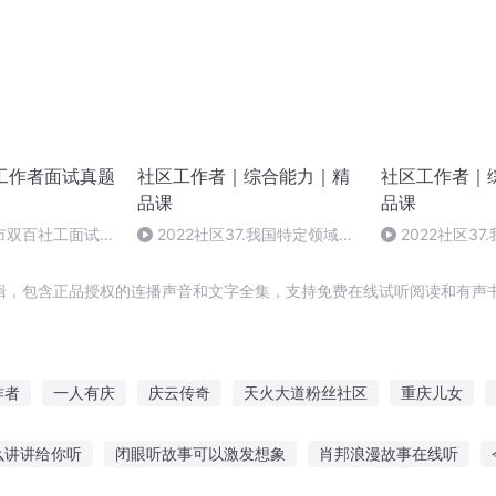
区工作者面试真题
社区工作者｜综合能力｜精
社区工作者｜
品课
品课
市双百社工面试·
2022社区37.我国特定领域的
2022社区3
社会政策法规（二）
社会政策法规（
辑，包含正品授权的连播声音和文字全集，支持免费在线试听阅读和有声书
作者
一人有庆
庆云传奇
天火大道粉丝社区
重庆儿女
是皇妃
失控的辖区
非常社区工作手册
穿越时空的社会工作少
么讲讲给你听
闭眼听故事可以激发想象
肖邦浪漫故事在线听
系统说我该去工作了
穿越之大庆帝国
我只是一个工作室