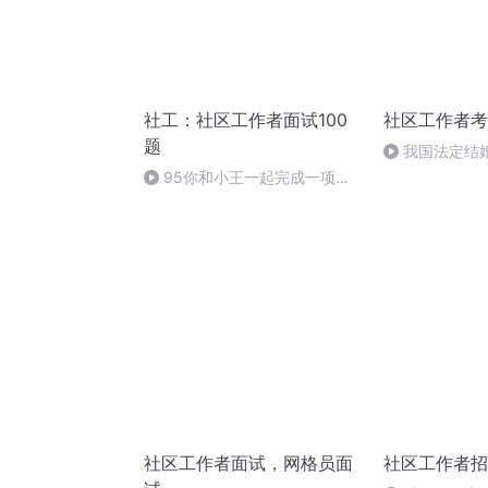
社工：社区工作者面试100
社区工作者考
题
我国法定结
95你和小王一起完成一项工
作，因小王失误导致工作受损，
你怎么办？
社区工作者面试，网格员面
社区工作者招