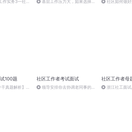
社会工作实务3—社区
基层工作压力大，如果选择离
社区如何做好
用课程
职最可能原因是什么
试100题
社区工作者考试面试
社区工作者母
专干真题解析】吉
领导安排你去协调老同事的畏
浙江社工面试
智能办公
难情绪你怎么做？