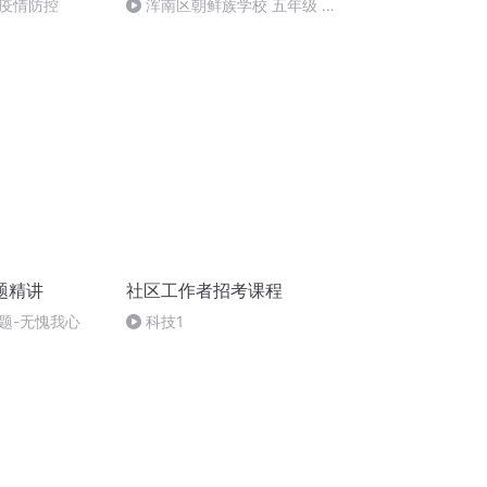
疫情防控
浑南区朝鲜族学校 五年级 孙
多永
题精讲
社区工作者招考课程
题-无愧我心
科技1