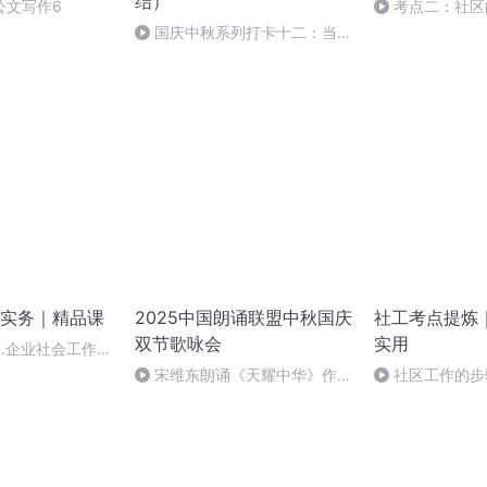
结）
公文写作6
考点二：社区
录版】
国庆中秋系列打卡十二：当阳
桥
实务｜精品课
2025中国朗诵联盟中秋国庆
社工考点提炼
双节歌咏会
实用
48.企业社会工作的
宋维东朗诵《天耀中华》作
社区工作的步
者：碑林路人
关系阶段