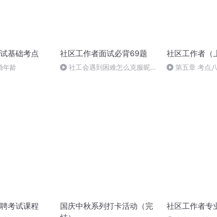
试基础考点
社区工作者面试必背69题
社区工作者（
婚年龄
社工会遇到困难怎么克服昵，
第五章 考点
就是小区里斗殴，怎么调节
中央组织部关于
减负工作的通知
聘考试课程
国庆中秋系列打卡活动（完
社区工作者专