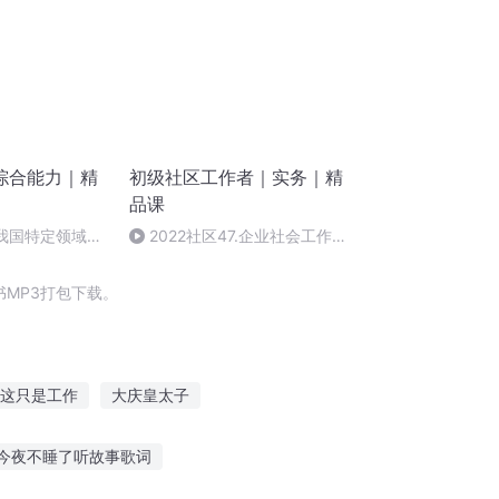
综合能力｜精
初级社区工作者｜实务｜精
品课
7.我国特定领域的
2022社区47.企业社会工作概
二）
述、企业社会工作的主要内容
MP3打包下载。
这只是工作
大庆皇太子
女
我工作那点事儿
特异社区
今夜不睡了听故事歌词