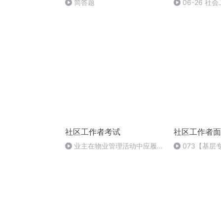
简答题
06-26 
工作者备考专
社区工作者考试
社区工作者面
业主在物业管理活动中应履行
073【基层
的义务
林辽源7.22-