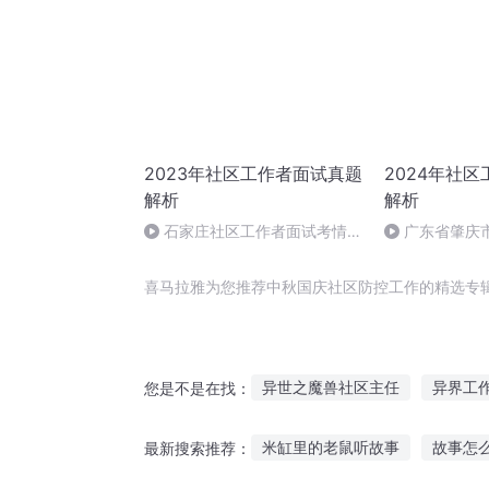
2023年社区工作者面试真题
2024年社
解析
解析
石家庄社区工作者面试考情分
广东省肇庆
析&备考秘籍
服务模式
喜马拉雅为您推荐中秋国庆社区防控工作的精选专
异世之魔兽社区主任
异界工
您是不是在找：
小杰的第一个工作
我的工作
米缸里的老鼠听故事
故事怎
最新搜索推荐：
我的主神工作
暖情小社工