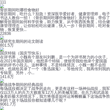
1
11
骨折期间吃哪些食物好
骨折期间，吃什么？别急！资深医学爱好者、健康管理师，电子
书达人教你一招！《骨折期间吃哪些食物好》系列专辑，带你了
解骨折期间如何科学饮食，助力恢复。从中医西医角度，结合健
康管理理念，让你轻松吃出健康，快人一步！骨折期间，吃对食
物，恢复更快...
22
836
读研究生期间的论文朗读
80
1.5万
国庆特辑（国庆节快乐）
在评书界，小魏有个朋友叫刘鹏，是一个为评书努力的小伙子。
在2021年国庆期间，他想弄个特辑，便烦劳我给他录个爱国题
材的评书小段儿。这种事情，不是特殊情况，小魏一般不会拒
绝，也就给其录了一个《鲁迅踢鬼》，等他传完，我再传到我的
专辑里。另外，小...
14
1.6万
解放战争期间的经典战役
每场战役都决定了战争的走向，更是有这样一场神仙战役，我军
仅以3万人的兵力大败敌军12万人的美械军团。在兵力和武器装
备差距极大的情况下，我方将领是如何运筹帷幄赢下这场战争胜
利的？这十场战役你都知道哪几个呢？
90
61.7万