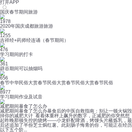
打开APP
国庆春节期间旅游
1978
2020年国庆成都旅游旅游
1255
吉祥经+药师经连诵（春节期间）
476
学习期间的打卡
361
辟谷期间可以抽烟吗
656
春节中华民俗大赏春节民俗大赏春节民俗大赏春节民俗
8977
学习期间作业及试音
减肥期间暴食了怎么办
减肥期间暴食了怎么办暴食后的中医自救指南：别让一顿火锅毁
掉你的减肥大计 看着体重秤上飙升的数字，正减肥的你突然想
起昨晚那顿失控的烧烤——小龙虾配啤酒，烤馒头片蘸炼乳，最
后还追加了半份芝士焗红薯。此刻肠子悔青的你，可能正在经历
以下五个阶...