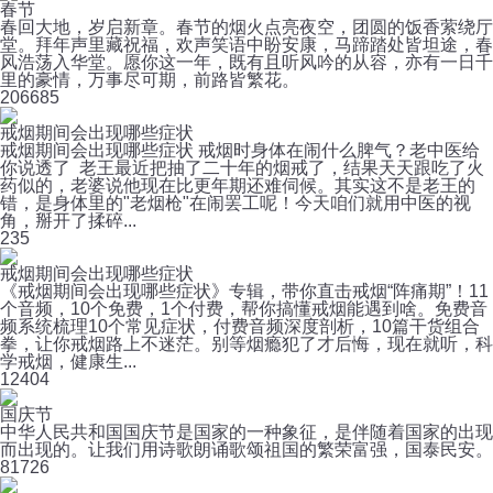
春节
春回大地，岁启新章。春节的烟火点亮夜空，团圆的饭香萦绕厅
堂。拜年声里藏祝福，欢声笑语中盼安康，马蹄踏处皆坦途，春
风浩荡入华堂。愿你这一年，既有且听风吟的从容，亦有一日千
里的豪情，万事尽可期，前路皆繁花。
20
6685
戒烟期间会出现哪些症状
戒烟期间会出现哪些症状 戒烟时身体在闹什么脾气？老中医给
你说透了 老王最近把抽了二十年的烟戒了，结果天天跟吃了火
药似的，老婆说他现在比更年期还难伺候。其实这不是老王的
错，是身体里的"老烟枪"在闹罢工呢！今天咱们就用中医的视
角，掰开了揉碎...
2
35
戒烟期间会出现哪些症状
《戒烟期间会出现哪些症状》专辑，带你直击戒烟“阵痛期”！11
个音频，10个免费，1个付费，帮你搞懂戒烟能遇到啥。免费音
频系统梳理10个常见症状，付费音频深度剖析，10篇干货组合
拳，让你戒烟路上不迷茫。别等烟瘾犯了才后悔，现在就听，科
学戒烟，健康生...
12
404
国庆节
中华人民共和国国庆节是国家的一种象征，是伴随着国家的出现
而出现的。让我们用诗歌朗诵歌颂祖国的繁荣富强，国泰民安。
8
1726