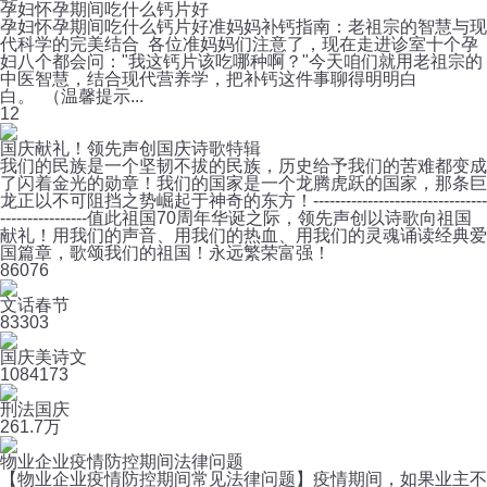
孕妇怀孕期间吃什么钙片好
孕妇怀孕期间吃什么钙片好准妈妈补钙指南：老祖宗的智慧与现
代科学的完美结合 各位准妈妈们注意了，现在走进诊室十个孕
妇八个都会问："我这钙片该吃哪种啊？"今天咱们就用老祖宗的
中医智慧，结合现代营养学，把补钙这件事聊得明明白
白。 （温馨提示...
1
2
国庆献礼！领先声创国庆诗歌特辑
我们的民族是一个坚韧不拔的民族，历史给予我们的苦难都变成
了闪着金光的勋章！我们的国家是一个龙腾虎跃的国家，那条巨
龙正以不可阻挡之势崛起于神奇的东方！--------------------------------
----------------值此祖国70周年华诞之际，领先声创以诗歌向祖国
献礼！用我们的声音、用我们的热血、用我们的灵魂诵读经典爱
国篇章，歌颂我们的祖国！永远繁荣富强！
8
6076
文话春节
8
3303
国庆美诗文
108
4173
刑法国庆
26
1.7万
物业企业疫情防控期间法律问题
【物业企业疫情防控期间常见法律问题】疫情期间，如果业主不