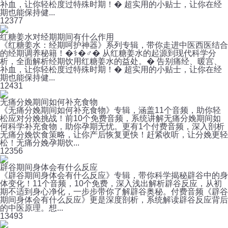
补血，让你轻松度过特殊时期！� 超实用的小贴士，让你在经
期也能保持健...
12
377
红糖姜水对经期期间有什么作用
《红糖姜水：经期呵护神器》系列专辑，带你走进中医西医结合
的经期调养秘籍！�⚕️�♂️� 从红糖姜水的起源到现代科学分
析，全面解析经期饮用红糖姜水的益处。� 告别痛经、暖宫、
补血，让你轻松度过特殊时期！� 超实用的小贴士，让你在经
期也能保持健...
12
431
无痛分娩期间如何补充食物
《无痛分娩期间如何补充食物》专辑，涵盖11个音频，助你轻
松应对分娩挑战！前10个免费音频，系统讲解无痛分娩期间如
何科学补充食物，助你孕期无忧。更有1个付费音频，深入剖析
无痛分娩饮食策略，让你产后恢复更快！赶紧收听，让分娩更轻
松！无痛分娩孕期饮...
12
356
辟谷期间身体会有什么反应
《辟谷期间身体会有什么反应》专辑，带你科学揭秘辟谷中的身
体变化！11个音频，10个免费，深入浅出解析辟谷反应，从初
期不适到身心净化，一步步带你了解辟谷奥秘。付费音频《辟谷
期间身体会有什么反应》更是深度剖析，系统解读辟谷反应背后
的中医原理。想...
13
493