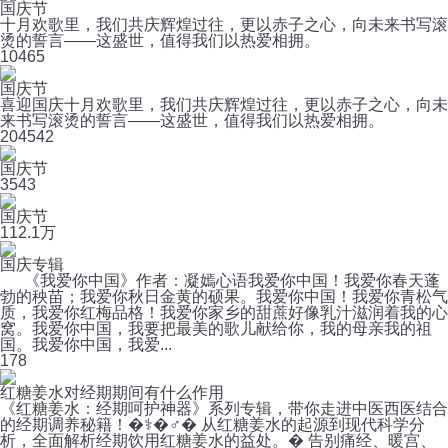
国庆节
十月欢歌里，我们共庆辉煌过往，更以赤子之心，向未来书写滚
烫的誓言——这盛世，值得我们以热爱相拥。
10
465
国庆节
喜迎国庆十月欢歌里，我们共庆辉煌过往，更以赤子之心，向未
来书写滚烫的誓言——这盛世，值得我们以热爱相拥。
20
4542
国庆节
3
543
国庆节
11
2.1万
国庆专辑
《我爱你中国》作者：凝嫣心语我爱你中国！我爱你春天蓬
勃的秧苗；我爱你秋日金黄的硕果。我爱你中国！我爱你青松气
质，我爱你红梅品格！我爱你家乡的甜蔗好像乳汁滋润着我的心
窝。我爱你中国，我要把最美的歌儿献给你，我的母亲我的祖
国。我爱你中国，我爱...
1
78
红糖姜水对经期期间有什么作用
《红糖姜水：经期呵护神器》系列专辑，带你走进中医西医结合
的经期调养秘籍！�⚕️�♂️� 从红糖姜水的起源到现代科学分
析，全面解析经期饮用红糖姜水的益处。� 告别痛经、暖宫、