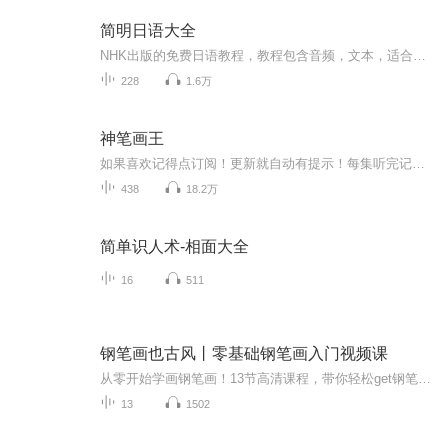
简明日语大全
NHK出版的免费日语教程，教程包含音频，文本，适合日语初学者，本专辑里将包含全部的音频资源。截至目前为止，简明日语共有三个版本，分别是：2011年出版的，主人公是阿强，男。共52集。2015年出版的，主人公是小樱，女。共48集。本专集封面是这一版的教材...
228
1.6万
神笔画王
如果喜欢记得点订阅！更新就自动有提示！每集听完记得动动手指点个赞！有礼物走一个也是极好的！各位书友要是觉得还不错的话请不要忘记向您QQ群和微博里的朋友推荐哦！...
438
18.2万
简单识人术-相面大全
16
511
钢笔画也古风丨零基础钢笔画入门视频课
从零开始学画钢笔画！13节高清课程，带你轻松get钢笔画创作要点+场景绘制要点+古风元素的创作要点！让读者学到古风钢笔画的精髓，做到举一反三。三个篇章，13节课，330分钟。适合喜欢古风水彩、喜欢钢笔画的你，带你提升绘画技巧和插画创作水平。
13
1502