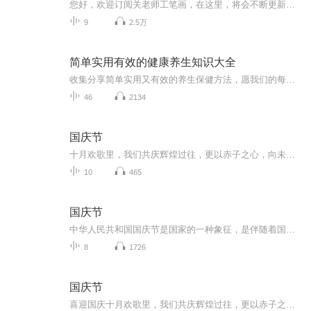
您好，欢迎订阅关老师工笔画，在这里，将会不断更新各种有关工笔画相关内容。如工笔画绘画方法、赏析、理论与历史。带您游走于工笔画历史与现实绘画技法中。体悟工笔的唯美艺术。
9
2.5万
简单实用有效的健康养生知识大全
收集分享简单实用又有效的养生保健方法，愿我们的每一天都心向阳光、快乐健康、万寿无疆
46
2134
国庆节
十月欢歌里，我们共庆辉煌过往，更以赤子之心，向未来书写滚烫的誓言——这盛世，值得我们以热爱相拥。
10
465
国庆节
中华人民共和国国庆节是国家的一种象征，是伴随着国家的出现而出现的。让我们用诗歌朗诵歌颂祖国的繁荣富强，国泰民安。
8
1726
国庆节
喜迎国庆十月欢歌里，我们共庆辉煌过往，更以赤子之心，向未来书写滚烫的誓言——这盛世，值得我们以热爱相拥。