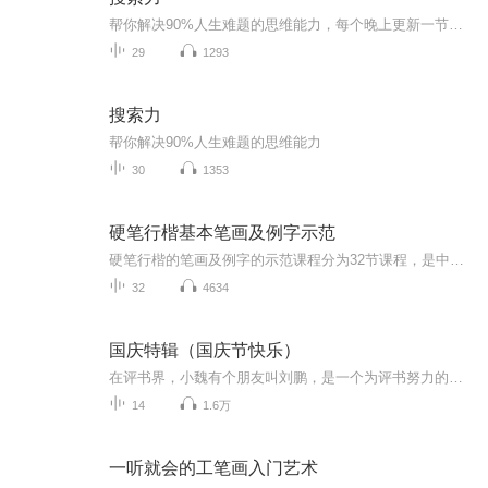
帮你解决90%人生难题的思维能力，每个晚上更新一节，欢迎订阅，谢谢聆听
29
1293
搜索力
帮你解决90%人生难题的思维能力
30
1353
硬笔行楷基本笔画及例字示范
硬笔行楷的笔画及例字的示范课程分为32节课程，是中国汉字行楷书法依笔画训练的系统课程。在对笔画完整并系统归类的基础上，此课程阴阳心法的笔法呈现每一个字的书写过程，并配以定位线定位字形结构方法的演示。学习者可以结合范字练习，是系统学习书法的...
32
4634
国庆特辑（国庆节快乐）
在评书界，小魏有个朋友叫刘鹏，是一个为评书努力的小伙子。在2021年国庆期间，他想弄个特辑，便烦劳我给他录个爱国题材的评书小段儿。这种事情，不是特殊情况，小魏一般不会拒绝，也就给其录了一个《鲁迅踢鬼》，等他传完，我再传到我的专辑里。另外，小...
14
1.6万
一听就会的工笔画入门艺术