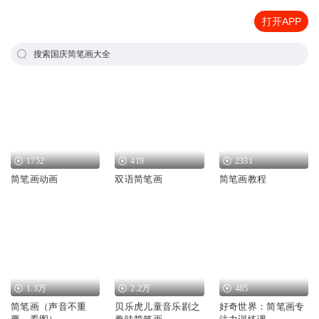
打开APP
搜索国庆简笔画大全
1752
419
2331
简笔画动画
双语简笔画
简笔画教程
1.3万
2.2万
485
简笔画（声音不重
贝乐虎儿童音乐剧之
好奇世界：简笔画专