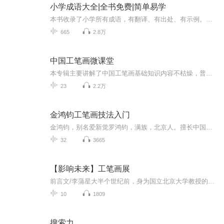
小学成语大全|全书免费|简单易学
本书收录了小学所有成语，有翻译、有出处、有示例。帮助孩子快速理解和记忆成语，提升孩子的写作水平。每天几分钟，让我们一起成长！
665
2.8万
中国工笔画微课堂
本专辑主要讲解了中国工笔画基础知识内容不枯燥，普及简单易懂的小常识零基础或者对工笔画感兴趣的朋友可以快速了解，适合全年龄段～用零碎时间就可以了解和掌握中国工笔画的基本内容。每天几分钟，不仅可以了解学习画画小常识，还能了解中国的传统文化。...
23
2.2万
金鸿钧工笔画技法入门
金鸿钧，别名爱新觉罗鸿钧，满族，北京人。擅长中国画，1962年毕业于中央美术学院中国画系花鸟画科，并留校任教。历任教授、花鸟画室主任，兼任中国文联牡丹书画艺术委员会副会长、北京市工笔重彩画会副会长。作品《生生不已》、《榕根》、《石壁榕根》、...
32
3665
【影响未来】工笔画展
前言文/李蒲星大半个世纪前，身为国立北京大学教授的胡适之先生语重心长地诫勉热血沸腾的青年学子：你争得一个自己的自由，就是争得一分国家的自由。三十多年前，吾师高尔泰先生大声疾呼：美是自由的象征。如是之故，对艺术家而言，你的作品有一点点新意，就是为自己争得些微自由的证据。点点新意的积累，渐渐形成独立特行的自我，就此成为自由的艺术家，你的创造就能唤醒社会的美感。最广义的中国画，不仅是中国文明的组成部分，更是民族文明的浓缩和象征。所以，中国画的终极价值与中国文明价...
10
1809
搜索力