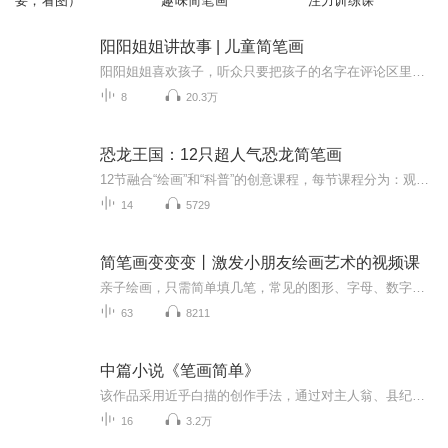
要，看图）
趣味简笔画
注力训练课
阳阳姐姐讲故事 | 儿童简笔画
阳阳姐姐喜欢孩子，听众只要把孩子的名字在评论区里留言，阳阳姐姐都可以在节目里叫出孩子的名字，与他们互动。作为画家的她，还会在这里更新儿童简笔画。增加了亲自环节的不少乐趣。订阅这个频道，您的孩子可以收获 ：创造力提升想象力提升思维力提升艺术...
8
20.3万
恐龙王国：12只超人气恐龙简笔画
12节融合“绘画”和“科普”的创意课程，每节课程分为：观察、总结、绘画和科普讲解四个部分。这绝不是一堂简单的简笔画课程，我们把适合低龄儿童的思维导图、简笔画和科普动画融合在了一起，打造出这么一堂这种创新课程。这系列课程可以培养孩子创造力、...
14
5729
简笔画变变变丨激发小朋友绘画艺术的视频课
亲子绘画，只需简单填几笔，常见的图形、字母、数字就能变出全新简笔画图案。 5位资深儿童插画师，历时6个月研发，每一个案例都是烧脑制作。每天一分钟的温馨亲子陪伴。简单有趣，易学易会，充分激发小朋友们的想象力和创造力。
63
8211
中篇小说《笔画简单》
该作品采用近乎白描的创作手法，通过对主人翁、县纪委书记肖瑞溪极具戏剧性的典型人物刻画，向人们展示了一位非常正义、非常敬业，同时在普通人看来也非常各色的纪检干部形象。 作品的主线一开始就非常扑朔迷离，矛盾纠葛错综复杂，让人欲罢不能。作品从肖瑞溪受到上一级纪委的调查起笔，一步一步展开里面的人物、事件冲突。表面上看是肖瑞溪从一封匿名信寻找到蛛丝马迹，从而将他和江滨大酒店老板林根福的矛盾推到了前台，事件的起因是该酒店一位叫李梅的员工“意外跳楼自杀”。作为局外人的县纪委书记肖瑞溪完全没有必要自寻烦恼往里撞，但就是那一封匿名信所透露出的疑点使肖瑞溪感觉到了自己作为一个纪检干部肩上的责任。正当他觉得想把“目前状况，需要了解一下”，这时有人在他身后捅给他致命的一刀。肖瑞溪抛开了过往办案的程序和惯常做法，以大无畏的胆识逐步引导对手最终暴露，揭开了“李梅意外跳楼”这一事件的真相…… 使人们有了一种“不管邪-恶多么猖狂，正义最终必将战胜邪-恶”的可贵信念；更让我们深刻地认识到“反腐倡廉”工作是多么的任重道远。
16
3.2万